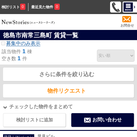
0
0
検討リスト
最近見た物件
お問合せ
徳島市南常三島町 賃貸一覧
募集中のみ表示
1
該当物件
棟
1
空き数
件
さらに条件を絞り込む
物件リクエスト
チェックした物件をまとめて
検討リストに追加
お問い合わせ
里見ビル
賃貸｜マンション