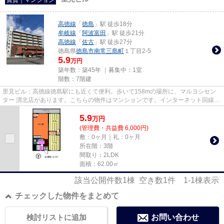
高徳線
「
徳島
」駅 徒歩18分
牟岐線
「
阿波富田
」駅 徒歩21分
高徳線
「
佐古
」駅 徒歩27分
徳島県
徳島市
南常三島町
１丁目2-5
5.9
万円
築年数：築45年 ｜募集中：
1室
階数：7階建
里見ビル：高徳線徳島駅にも近くて便利。歩いて158mの場所に、マルヨシセン
ター 渭北店があります。こちらの物件はマンションです。インターネット回線が
ある物件です。当社スタッフが...
5.9
万
円
(管理費・共益費 6,000円)
敷：0ヶ月｜礼：0ヶ月
所在階：3階
間取り：2LDK
面積：62.00㎡
該当公開件数
1
棟 空き数
1
件
1-1
棟表示
チェックした物件をまとめて
検討リストに追加
お問い合わせ