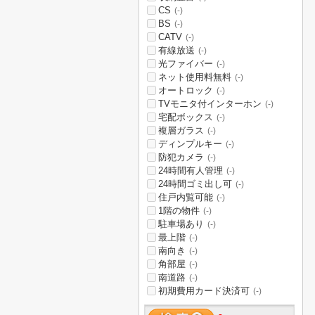
CS
(-)
BS
(-)
CATV
(-)
有線放送
(-)
光ファイバー
(-)
ネット使用料無料
(-)
オートロック
(-)
TVモニタ付インターホン
(-)
宅配ボックス
(-)
複層ガラス
(-)
ディンプルキー
(-)
防犯カメラ
(-)
24時間有人管理
(-)
24時間ゴミ出し可
(-)
住戸内覧可能
(-)
1階の物件
(-)
駐車場あり
(-)
最上階
(-)
南向き
(-)
角部屋
(-)
南道路
(-)
初期費用カード決済可
(-)