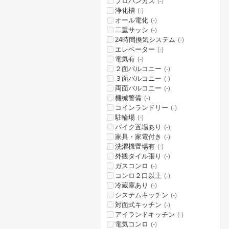
プロパンガス
(-)
浄化槽
(-)
オール電化
(-)
二重サッシ
(-)
24時間換気システム
(-)
エレベーター
(-)
電気有
(-)
２面バルコニー
(-)
３面バルコニー
(-)
両面バルコニー
(-)
機械警備
(-)
コインランドリー
(-)
駐輪場
(-)
バイク置場あり
(-)
家具・家電付き
(-)
洗濯機置場有
(-)
外観タイル張り
(-)
ガスコンロ
(-)
コンロ２口以上
(-)
冷蔵庫あり
(-)
システムキッチン
(-)
対面式キッチン
(-)
アイランドキッチン
(-)
電気コンロ
(-)