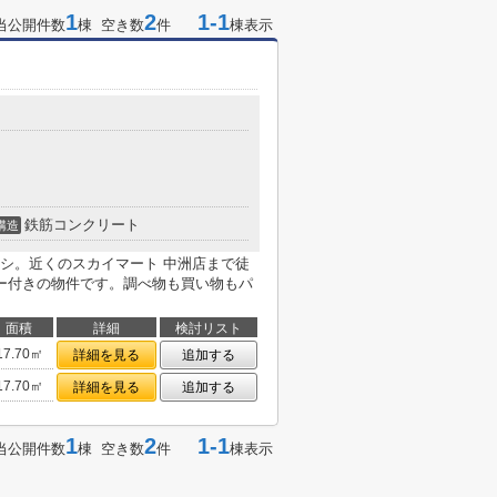
1
2
1-1
当公開件数
棟 空き数
件
棟表示
鉄筋コンクリート
構造
シ。近くのスカイマート 中洲店まで徒
ー付きの物件です。調べ物も買い物もパ
面積
詳細
検討リスト
17.70㎡
詳細を見る
追加する
17.70㎡
詳細を見る
追加する
1
2
1-1
当公開件数
棟 空き数
件
棟表示