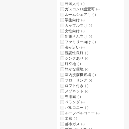
外国人可
(-)
ガスコンロ設置可
(-)
ルームシェア可
(-)
学生向け
(-)
カップル向け
(-)
女性向け
(-)
新婚さん向け
(-)
ファミリー向け
(-)
海が近い
(-)
視認性良好
(-)
シンクあり
(-)
好立地
(-)
静かな環境
(-)
室内洗濯機置場
(-)
フローリング
(-)
ロフト付き
(-)
メゾネット
(-)
専用庭
(-)
ベランダ
(-)
バルコニー
(-)
ルーフバルコニー
(-)
出窓
(-)
都市ガス
(-)