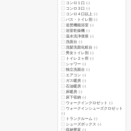
コンロ１口
(-)
コンロ３口
(-)
コンロ４口以上
(-)
バス・トイレ別
(-)
追焚機能浴室
(-)
浴室乾燥機
(-)
温水洗浄便座
(-)
洗面台
(-)
洗髪洗面化粧台
(-)
男女トイレ別
(-)
トイレ２ヶ所
(-)
シャワー
(-)
独立洗面台
(-)
エアコン
(-)
ガス暖房
(-)
石油暖房
(-)
床暖房
(-)
床下収納
(-)
ウォークインクロゼット
(-)
ウォークインシューズクロゼット
(-)
トランクルーム
(-)
シューズボックス
(-)
収納豊富
(-)