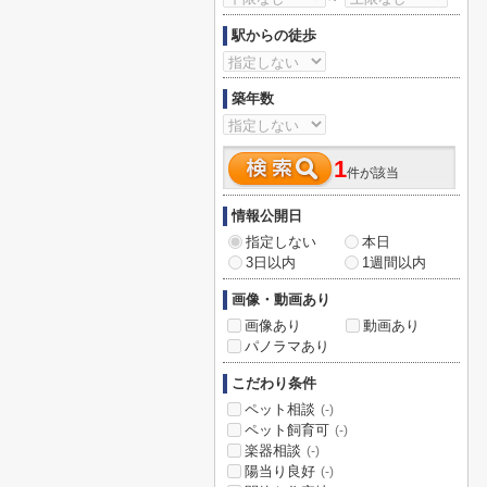
駅からの徒歩
築年数
1
件が該当
情報公開日
指定しない
本日
3日以内
1週間以内
画像・動画あり
画像あり
動画あり
パノラマあり
こだわり条件
ペット相談
(-)
ペット飼育可
(-)
楽器相談
(-)
陽当り良好
(-)