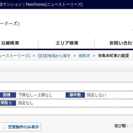
ション｜NewStories(ニューストーリーズ)
ニューストーリーズ)
>
(賃貸)地域から探す
>
徳島市
>
寺島本町東の賃貸
面積
下限なし～上限なし
築年数
指定しない
間取り
指定なし
並び順：
空室物件のみ表示