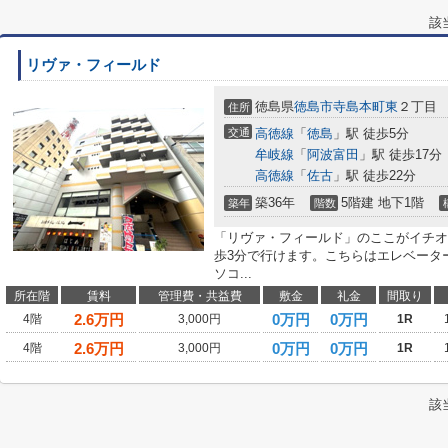
該
リヴァ・フィールド
徳島県
徳島市
寺島本町東
２丁目
住所
交通
高徳線
「
徳島
」駅 徒歩5分
牟岐線
「
阿波富田
」駅 徒歩17分
高徳線
「
佐古
」駅 徒歩22分
築36年
5階建 地下1階
築年
階数
「リヴァ・フィールド」のここがイチオ
歩3分で行けます。こちらはエレベータ
ソコ...
所在階
賃料
管理費・共益費
敷金
礼金
間取り
2.6
万円
0万円
0万円
4階
3,000円
1R
2.6
万円
0万円
0万円
4階
3,000円
1R
該