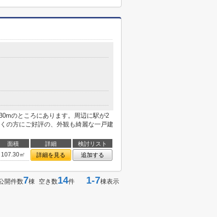
30mのところにあります。周辺に駅が2
くの方にご好評の、外観も綺麗な一戸建
面積
詳細
検討リスト
107.30㎡
詳細を見る
追加する
7
14
1-7
公開件数
棟 空き数
件
棟表示