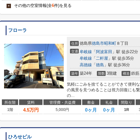
その他の空室情報(全
6
件)を見る
+
フローラ
徳島県
徳島市
昭和町
８丁目
住所
交通
牟岐線
「
阿波富田
」駅 徒歩22分
牟岐線
「
二軒屋
」駅 徒歩35分
高徳線
「
徳島
」駅 徒歩36分
築24年
3階建
鉄筋
築年
階数
構造
気軽にごみを捨てることができて便利な
の風景を見つめることは視力回復にも繋
の...
所在階
賃料
管理費・共益費
敷金
礼金
間取り
4.5
万円
0ヶ月
0ヶ月
1階
5,000円
1R
ひろせビル