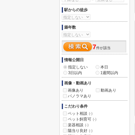
駅からの徒歩
築年数
7
件が該当
情報公開日
指定しない
本日
3日以内
1週間以内
画像・動画あり
画像あり
動画あり
パノラマあり
こだわり条件
ペット相談
(-)
ペット飼育可
(-)
楽器相談
(-)
陽当り良好
(-)