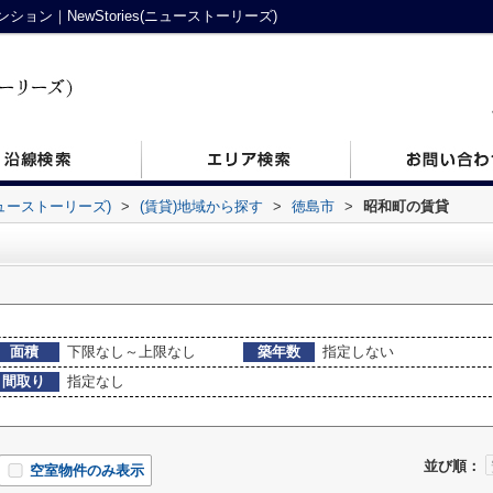
ン｜NewStories(ニューストーリーズ)
ニューストーリーズ)
>
(賃貸)地域から探す
>
徳島市
>
昭和町の賃貸
面積
下限なし～上限なし
築年数
指定しない
間取り
指定なし
並び順：
空室物件のみ表示