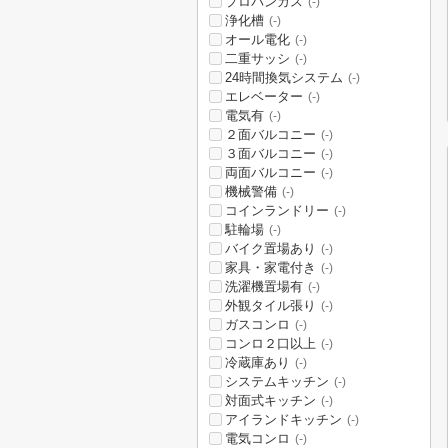
プロパンガス
(-)
浄化槽
(-)
オール電化
(-)
二重サッシ
(-)
24時間換気システム
(-)
エレベーター
(-)
電気有
(-)
２面バルコニー
(-)
３面バルコニー
(-)
両面バルコニー
(-)
機械警備
(-)
コインランドリー
(-)
駐輪場
(-)
バイク置場あり
(-)
家具・家電付き
(-)
洗濯機置場有
(-)
外観タイル張り
(-)
ガスコンロ
(-)
コンロ２口以上
(-)
冷蔵庫あり
(-)
システムキッチン
(-)
対面式キッチン
(-)
アイランドキッチン
(-)
電気コンロ
(-)