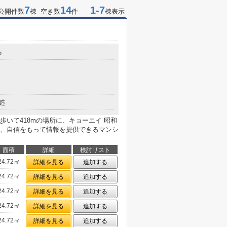
7
14
1-7
公開件数
棟 空き数
件
棟表示
２
造
いて418mの場所に、キョーエイ 昭和
、自信をもって情報を提供できるマンシ
面積
詳細
検討リスト
24.72㎡
詳細を見る
追加する
24.72㎡
詳細を見る
追加する
24.72㎡
詳細を見る
追加する
24.72㎡
詳細を見る
追加する
24.72㎡
詳細を見る
追加する