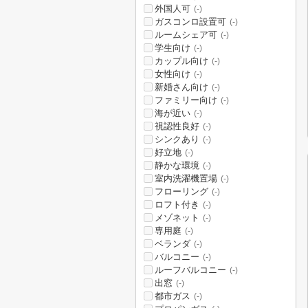
外国人可
(-)
ガスコンロ設置可
(-)
ルームシェア可
(-)
学生向け
(-)
カップル向け
(-)
女性向け
(-)
新婚さん向け
(-)
ファミリー向け
(-)
海が近い
(-)
視認性良好
(-)
シンクあり
(-)
好立地
(-)
静かな環境
(-)
室内洗濯機置場
(-)
フローリング
(-)
ロフト付き
(-)
メゾネット
(-)
専用庭
(-)
ベランダ
(-)
バルコニー
(-)
ルーフバルコニー
(-)
出窓
(-)
都市ガス
(-)