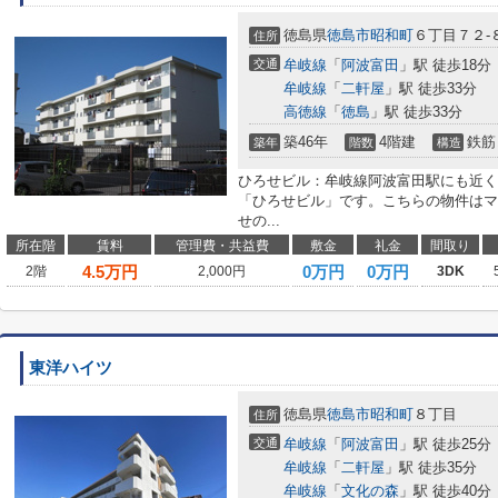
徳島県
徳島市
昭和町
６丁目７２-
住所
交通
牟岐線
「
阿波富田
」駅 徒歩18分
牟岐線
「
二軒屋
」駅 徒歩33分
高徳線
「
徳島
」駅 徒歩33分
築46年
4階建
鉄筋
築年
階数
構造
ひろせビル：牟岐線阿波富田駅にも近く
「ひろせビル」です。こちらの物件はマ
せの...
所在階
賃料
管理費・共益費
敷金
礼金
間取り
4.5
万円
0万円
0万円
2階
2,000円
3DK
東洋ハイツ
徳島県
徳島市
昭和町
８丁目
住所
交通
牟岐線
「
阿波富田
」駅 徒歩25分
牟岐線
「
二軒屋
」駅 徒歩35分
牟岐線
「
文化の森
」駅 徒歩40分