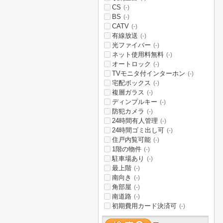
CS
(-)
BS
(-)
CATV
(-)
有線放送
(-)
光ファイバー
(-)
ネット使用料無料
(-)
オートロック
(-)
TVモニタ付インターホン
(-)
宅配ボックス
(-)
複層ガラス
(-)
ディンプルキー
(-)
防犯カメラ
(-)
24時間有人管理
(-)
24時間ゴミ出し可
(-)
住戸内覧可能
(-)
1階の物件
(-)
駐車場あり
(-)
最上階
(-)
南向き
(-)
角部屋
(-)
南道路
(-)
初期費用カード決済可
(-)