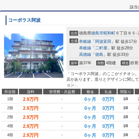
該当
コーポラス阿波
徳島県
徳島市
昭和町
６丁目８５-
住所
交通
牟岐線
「
阿波富田
」駅 徒歩17分
牟岐線
「
二軒屋
」駅 徒歩28分
高徳線
「
徳島
」駅 徒歩33分
築37年
4階建
鉄骨
築年
階数
構造
「コーポラス阿波」のここがイチオシ。歩
店があります。造りとデザインに関して
ョン...
所在階
賃料
管理費・共益費
敷金
礼金
間取り
2.9
万円
0ヶ月
0万円
1階
-
1R
2.9
万円
0ヶ月
0万円
2階
-
1R
2.9
万円
0ヶ月
0万円
2階
-
1R
2.9
万円
0ヶ月
0万円
4階
-
1R
2.9
万円
0ヶ月
0万円
4階
-
1R