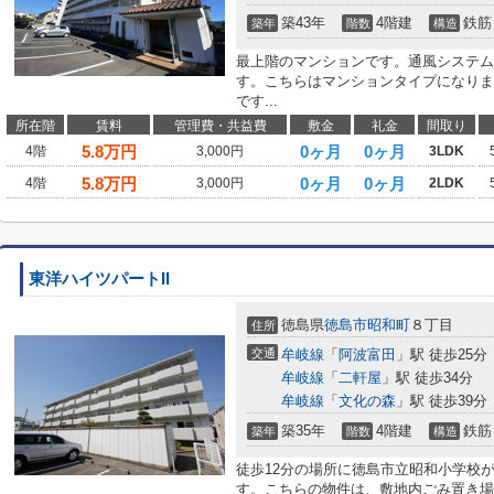
築43年
4階建
鉄筋
築年
階数
構造
最上階のマンションです。通風システム
す。こちらはマンションタイプになりま
です...
所在階
賃料
管理費・共益費
敷金
礼金
間取り
5.8
万円
0ヶ月
0ヶ月
4階
3,000円
3LDK
5.8
万円
0ヶ月
0ヶ月
4階
3,000円
2LDK
東洋ハイツパートII
徳島県
徳島市
昭和町
８丁目
住所
交通
牟岐線
「
阿波富田
」駅 徒歩25分
牟岐線
「
二軒屋
」駅 徒歩34分
牟岐線
「
文化の森
」駅 徒歩39分
築35年
4階建
鉄筋
築年
階数
構造
徒歩12分の場所に徳島市立昭和小学校
す。こちらの物件は、敷地内ごみ置き場