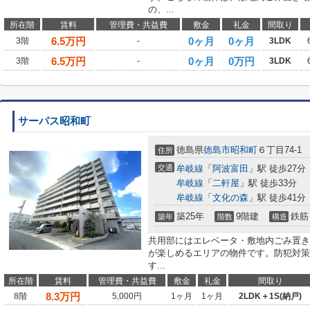
の、...
所在階
賃料
管理費・共益費
敷金
礼金
間取り
6.5
万円
0ヶ月
0ヶ月
3階
-
3LDK
6.5
万円
0ヶ月
0万円
3階
-
3LDK
サーパス昭和町
徳島県
徳島市
昭和町
６丁目74-1
住所
交通
牟岐線
「
阿波富田
」駅 徒歩27分
牟岐線
「
二軒屋
」駅 徒歩33分
牟岐線
「
文化の森
」駅 徒歩41分
築25年
9階建
鉄筋
築年
階数
構造
共用部にはエレベータ・敷地内ごみ置き
が楽しめるエリアの物件です。防犯対策
す...
所在階
賃料
管理費・共益費
敷金
礼金
間取り
8.3
万円
8階
5,000円
1ヶ月
1ヶ月
2LDK＋1S(納戸)