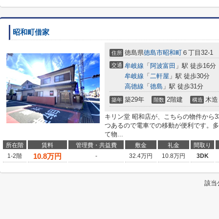
昭和町借家
徳島県
徳島市
昭和町
６丁目32-1
住所
交通
牟岐線
「
阿波富田
」駅 徒歩16分
牟岐線
「
二軒屋
」駅 徒歩30分
高徳線
「
徳島
」駅 徒歩31分
築29年
2階建
木造
築年
階数
構造
キリン堂 昭和店が、こちらの物件から3
つあるので電車での移動が便利です。多
て物...
所在階
賃料
管理費・共益費
敷金
礼金
間取り
10.8
万円
1-2階
-
32.4万円
10.8万円
3DK
該当