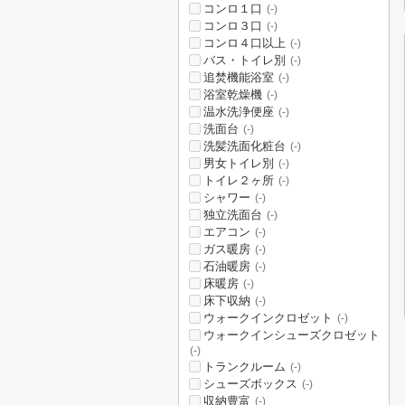
コンロ１口
(-)
コンロ３口
(-)
コンロ４口以上
(-)
バス・トイレ別
(-)
追焚機能浴室
(-)
浴室乾燥機
(-)
温水洗浄便座
(-)
洗面台
(-)
洗髪洗面化粧台
(-)
男女トイレ別
(-)
トイレ２ヶ所
(-)
シャワー
(-)
独立洗面台
(-)
エアコン
(-)
ガス暖房
(-)
石油暖房
(-)
床暖房
(-)
床下収納
(-)
ウォークインクロゼット
(-)
ウォークインシューズクロゼット
(-)
トランクルーム
(-)
シューズボックス
(-)
収納豊富
(-)