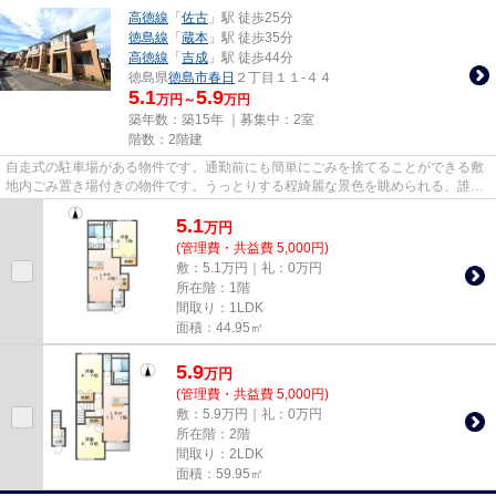
高徳線
「
佐古
」駅 徒歩25分
徳島線
「
蔵本
」駅 徒歩35分
高徳線
「
吉成
」駅 徒歩44分
徳島県
徳島市
春日
２丁目１１-４４
5.1
5.9
万円～
万円
築年数：築15年 ｜募集中：
2室
階数：2階建
自走式の駐車場がある物件です。通勤前にも簡単にごみを捨てることができる敷
地内ごみ置き場付きの物件です。うっとりする程綺麗な景色を眺められる、誰も
が憧れるアパートです。こち...
5.1
万
円
(管理費・共益費 5,000円)
敷：5.1万円｜礼：0万円
所在階：1階
間取り：1LDK
面積：44.95㎡
5.9
万
円
(管理費・共益費 5,000円)
敷：5.9万円｜礼：0万円
所在階：2階
間取り：2LDK
面積：59.95㎡