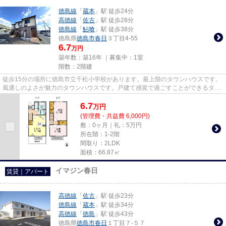
徳島線
「
蔵本
」駅 徒歩24分
高徳線
「
佐古
」駅 徒歩28分
徳島線
「
鮎喰
」駅 徒歩38分
徳島県
徳島市
春日
３丁目4-55
6.7
万円
築年数：築16年 ｜募集中：
1室
階数：2階建
徒歩15分の場所に徳島市立千松小学校があります。最上階のタウンハウスです。
風通しのよさが魅力のタウンハウスです。戸建て感覚で過ごすことができるタウ
ンハウスタイプです。徳島市...
6.7
万
円
(管理費・共益費 6,000円)
敷：0ヶ月｜礼：5万円
所在階：1-2階
間取り：2LDK
面積：66.87㎡
イマジン春日
賃貸｜アパート
高徳線
「
佐古
」駅 徒歩23分
徳島線
「
蔵本
」駅 徒歩34分
高徳線
「
徳島
」駅 徒歩43分
徳島県
徳島市
春日
１丁目７-５７