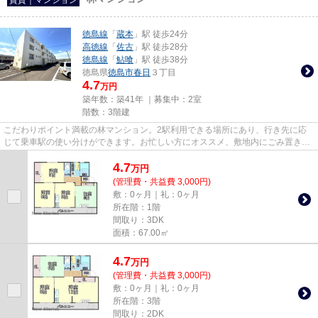
徳島線
「
蔵本
」駅 徒歩24分
高徳線
「
佐古
」駅 徒歩28分
徳島線
「
鮎喰
」駅 徒歩38分
徳島県
徳島市
春日
３丁目
4.7
万円
築年数：築41年 ｜募集中：
2室
階数：3階建
こだわりポイント満載の林マンション。2駅利用できる場所にあり、行き先に応
じて乗車駅の使い分けができます。お忙しい方にオススメ、敷地内にごみ置き場
のある物件です。こちらの物件...
4.7
万
円
(管理費・共益費 3,000円)
敷：0ヶ月｜礼：0ヶ月
所在階：1階
間取り：3DK
面積：67.00㎡
4.7
万
円
(管理費・共益費 3,000円)
敷：0ヶ月｜礼：0ヶ月
所在階：3階
間取り：2DK