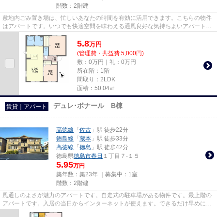
階数：2階建
敷地内ごみ置き場は、忙しいあなたの時間を有効に活用できます。こちらの物件
はアパートです。いつでも快適空間を味わえる通風良好な気持ちよいアパート。
景色を眺めることには心を癒...
5.8
万
円
(管理費・共益費 5,000円)
敷：0万円｜礼：0万円
所在階：1階
間取り：2LDK
面積：50.04㎡
デュレ･ボナール B棟
賃貸｜アパート
高徳線
「
佐古
」駅 徒歩22分
徳島線
「
蔵本
」駅 徒歩33分
高徳線
「
徳島
」駅 徒歩42分
徳島県
徳島市
春日
１丁目７-１５
5.95
万円
築年数：築23年 ｜募集中：
1室
階数：2階建
風通しのよさが魅力のアパートです。自走式の駐車場がある物件です。最上階の
アパートです。入居の当日からインターネットが使えます。できるだけ早めに不
動産情報を集めたい方は当社...