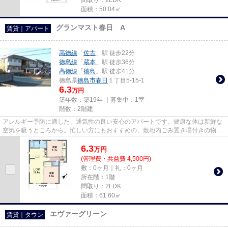
面積：50.04㎡
グランマスト春日 A
賃貸｜アパート
高徳線
「
佐古
」駅 徒歩22分
徳島線
「
蔵本
」駅 徒歩36分
高徳線
「
徳島
」駅 徒歩41分
徳島県
徳島市
春日
１丁目5-15-1
6.3
万円
築年数：築19年 ｜募集中：
1室
階数：2階建
アレルギー予防に適した、通気性の良い安心のアパートです。健康な体は新鮮な
空気を吸うところから。忙しい方にもおすすめの、敷地内ごみ置き場付きの物件
です。眺望良好なアパートは...
6.3
万
円
(管理費・共益費 4,500円)
敷：0ヶ月｜礼：0ヶ月
所在階：1階
間取り：2LDK
面積：61.60㎡
エヴァーグリーン
賃貸｜タウン