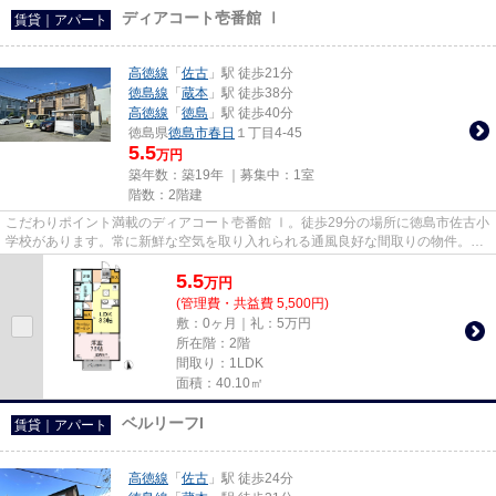
ディアコート壱番館 Ⅰ
賃貸｜アパート
高徳線
「
佐古
」駅 徒歩21分
徳島線
「
蔵本
」駅 徒歩38分
高徳線
「
徳島
」駅 徒歩40分
徳島県
徳島市
春日
１丁目4-45
5.5
万円
築年数：築19年 ｜募集中：
1室
階数：2階建
こだわりポイント満載のディアコート壱番館 Ⅰ。徒歩29分の場所に徳島市佐古小
学校があります。常に新鮮な空気を取り入れられる通風良好な間取りの物件。新
たな回線工事の必要ない、イ...
5.5
万
円
(管理費・共益費 5,500円)
敷：0ヶ月｜礼：5万円
所在階：2階
間取り：1LDK
面積：40.10㎡
ベルリーフI
賃貸｜アパート
高徳線
「
佐古
」駅 徒歩24分