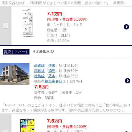
通風良好な物件。2駅利用ができるので電車の利用に役立つ物件です。共用部に
は敷地内ごみ置き場・エレベー...
7.1
万
円
(管理費・共益費 6,000円)
敷：1ヶ月｜礼：1ヶ月
所在階：1階
間取り：2LDK
面積：65.00㎡
RUSHERIO
賃貸｜アパート
高徳線
「
佐古
」駅 徒歩15分
高徳線
「
徳島
」駅 徒歩32分
徳島線
「
蔵本
」駅 徒歩36分
徳島県
徳島市
春日
１丁目378-1
7.6
万円
築年数：築8年 ｜募集中：
1室
階数：3階建
「RUSHERIO」のここがイチオシ。徒歩11分の場所に徳島市立千松小学校があり
ます。高速なネット回線がある物件です。築8年の設備が充実した物件となって
います。NewStoriesでは、高徳線...
7.6
万
円
(管理費・共益費 5,000円)
敷：0ヶ月｜礼：3万円