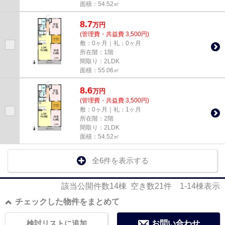
面積：54.52㎡
8.7
万
円
(管理費・共益費 3,500円)
敷：0ヶ月｜礼：0ヶ月
所在階：1階
間取り：2LDK
面積：55.06㎡
8.6
万
円
(管理費・共益費 3,500円)
敷：0ヶ月｜礼：1ヶ月
所在階：2階
間取り：2LDK
面積：54.52㎡
全6件を表示する
該当公開件数
14
棟 空き数
21
件
1-14
棟表示
チェックした物件をまとめて
検討リストに追加
お問い合わせ