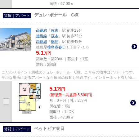
面積：67.00㎡
デュレ･ボナール C棟
賃貸｜アパート
高徳線
「
佐古
」駅 徒歩23分
徳島線
「
蔵本
」駅 徒歩32分
高徳線
「
徳島
」駅 徒歩42分
徳島県
徳島市
春日
１丁目７-１６
5.1
万円
築年数：築23年 ｜募集中：
1室
階数：2階建
こだわりポイント満載のデュレ･ボナール C棟。こちらの物件はアパートです。
平坦な場所にあるアパートなら毎日の移動も快適です。インターネット有り物件
なので、ネットをよく使う方...
5.1
万
円
(管理費・共益費 5,500円)
敷：0ヶ月｜礼：2万円
所在階：1階
間取り：1LDK
面積：47.80㎡
ペットピア春日
賃貸｜アパート