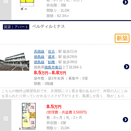
所在階：3階
間取り：2LDK
面積：62.34㎡
ベルティルミナス
賃貸｜アパート
高徳線
「
佐古
」駅 徒歩21分
徳島線
「
蔵本
」駅 徒歩28分
徳島線
「
鮎喰
」駅 徒歩39分
徳島県
徳島市
春日
２丁目266-1
8.5
8.8
万円～
万円
築年数：築1年未満 ｜募集中：
6室
階数：3階建
こちらの物件は眺望良好です。共用部にゴミ置き場があるので、外部の人にごみ
を見られたり持っていかれるリスクが下がります。風通しが良く、熱がこもりに
くいので、室内が暑くなりに...
8.5
万
円
(管理費・共益費 3,500円)
敷：0ヶ月｜礼：2ヶ月
所在階：1階
間取り：2LDK