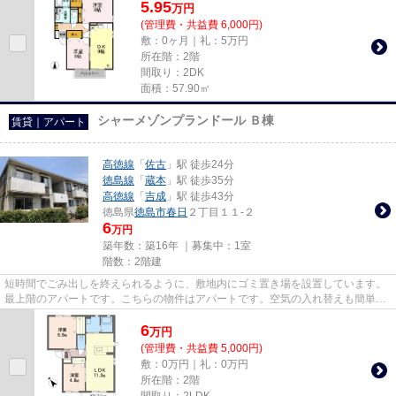
5.95
万
円
(管理費・共益費 6,000円)
敷：0ヶ月｜礼：5万円
所在階：2階
間取り：2DK
面積：57.90㎡
シャーメゾンプランドール Ｂ棟
賃貸｜アパート
高徳線
「
佐古
」駅 徒歩24分
徳島線
「
蔵本
」駅 徒歩35分
高徳線
「
吉成
」駅 徒歩43分
徳島県
徳島市
春日
２丁目１１-２
6
万円
築年数：築16年 ｜募集中：
1室
階数：2階建
短時間でごみ出しを終えられるように、敷地内にゴミ置き場を設置しています。
最上階のアパートです。こちらの物件はアパートです。空気の入れ替えも簡単に
おこなえる通風良好のアパー...
6
万
円
(管理費・共益費 5,000円)
敷：0万円｜礼：0万円
所在階：2階
間取り：2LDK