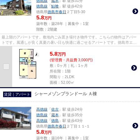
徳島線
「
蔵本
」駅 徒歩31分
徳島線
「
鮎喰
」駅 徒歩42分
徳島県
徳島市
春日
２丁目5-30
5.8
万円
築年数：築28年 ｜募集中：
1室
階数：2階建
最上階のアパートです。敷地内ごみ置き場付き物件です。こちらの物件はアパー
トです。風通しが良く真夏の暑い日も快適に過ごせるアパートです。徳島市エリ
アにある賃貸情報のことなら...
5.8
万
円
(管理費・共益費 3,000円)
敷：0ヶ月｜礼：1ヶ月
所在階：1階
間取り：2LDK
面積：52.00㎡
シャーメゾンプランドール Ａ棟
賃貸｜アパート
高徳線
「
佐古
」駅 徒歩24分
徳島線
「
蔵本
」駅 徒歩35分
高徳線
「
徳島
」駅 徒歩43分
徳島県
徳島市
春日
２丁目１１-１
5.8
万円
築年数：築16年 ｜募集中：
1室