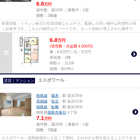
6.8
万円
築年数：築10年 ｜募集中：
1室
階数：2階建
新着情報：イマジン春日の空室情報ならコチラ。風通しの良い物件は利便性が高
く好条件です。こちらの物件はアパートです。ネット回線が導入された物件で
す。NewStoriesでは高徳線佐古...
6.8
万
円
(管理費・共益費 4,000円)
敷：6.8万円｜礼：0万円
所在階：2階
間取り：2LDK
面積：60.99㎡
エスポワール
賃貸｜マンション
徳島線
「
蔵本
」駅 徒歩25分
高徳線
「
佐古
」駅 徒歩21分
徳島線
「
鮎喰
」駅 徒歩39分
徳島県
徳島市
春日
３丁目
7.1
万円
築年数：築20年 ｜募集中：
1室
階数：7階建
エスポワール：徳島線蔵本にも近くて便利。さわやかな朝を迎えることのできる