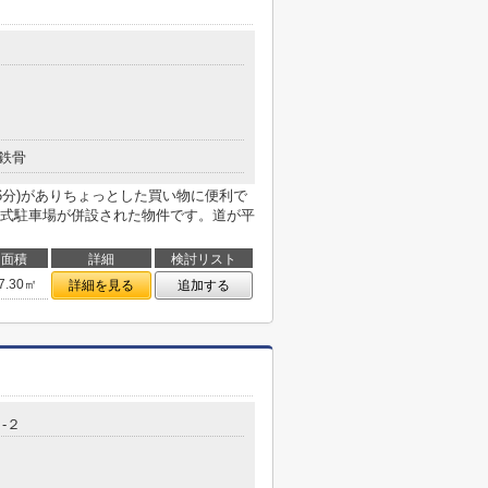
鉄骨
6分)がありちょっとした買い物に便利で
式駐車場が併設された物件です。道が平
面積
詳細
検討リスト
7.30㎡
詳細を見る
追加する
-２