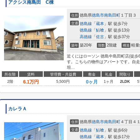
アクシス南島田 C棟
徳島県
徳島市
南島田町
１丁目３
住所
交通
徳島線
「
蔵本
」駅 徒歩7分
徳島線
「
鮎喰
」駅 徒歩13分
高徳線
「
佐古
」駅 徒歩37分
築20年
2階建
軽量
築年
階数
構造
近くにはローソン 徳島中島田町店(徒歩
す。こちらの物件はアパートです。自走
坦...
所在階
賃料
管理費・共益費
敷金
礼金
間取り
6.1
万円
0ヶ月
2階
5,500円
1ヶ月
2LDK
5
カレラＡ
徳島県
徳島市
南島田町
４丁目４１
住所
交通
徳島線
「
鮎喰
」駅 徒歩6分
徳島線
「
蔵本
」駅 徒歩17分