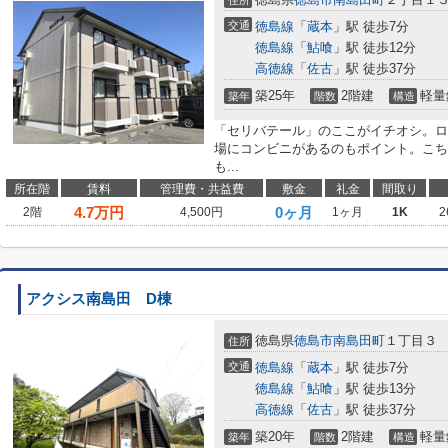
住所
交通
徳島線
「
蔵本
」駅 徒歩7分
徳島線
「
鮎喰
」駅 徒歩12分
高徳線
「
佐古
」駅 徒歩37分
築25年
2階建
軽量
築年
階数
構造
「セリバテール」のここがイチオシ。ロ
場にコンビニがあるのもポイント。こち
も...
所在階
賃料
管理費・共益費
敷金
礼金
間取り
4.7
万円
0ヶ月
2階
4,500円
1ヶ月
1K
2
アクシス南島田 D棟
徳島県
徳島市
南島田町
１丁目３
住所
交通
徳島線
「
蔵本
」駅 徒歩7分
徳島線
「
鮎喰
」駅 徒歩13分
高徳線
「
佐古
」駅 徒歩37分
築20年
2階建
軽量
築年
階数
構造