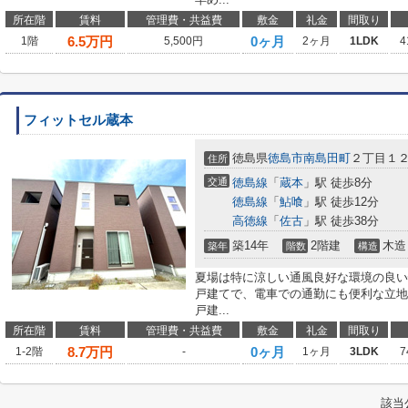
所在階
賃料
管理費・共益費
敷金
礼金
間取り
6.5
万円
0ヶ月
1階
5,500円
2ヶ月
1LDK
4
フィットセル蔵本
徳島県
徳島市
南島田町
２丁目１
住所
交通
徳島線
「
蔵本
」駅 徒歩8分
徳島線
「
鮎喰
」駅 徒歩12分
高徳線
「
佐古
」駅 徒歩38分
築14年
2階建
木造
築年
階数
構造
夏場は特に涼しい通風良好な環境の良い
戸建てで、電車での通勤にも便利な立地
戸建...
所在階
賃料
管理費・共益費
敷金
礼金
間取り
8.7
万円
0ヶ月
1-2階
-
1ヶ月
3LDK
7
該当