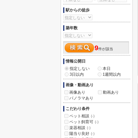
駅からの徒歩
築年数
9
件が該当
情報公開日
指定しない
本日
3日以内
1週間以内
画像・動画あり
画像あり
動画あり
パノラマあり
こだわり条件
ペット相談
(-)
ペット飼育可
(-)
楽器相談
(-)
陽当り良好
(-)