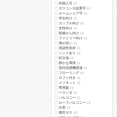
外国人可
(-)
ガスコンロ設置可
(-)
ルームシェア可
(-)
学生向け
(-)
カップル向け
(-)
女性向け
(-)
新婚さん向け
(-)
ファミリー向け
(-)
海が近い
(-)
視認性良好
(-)
シンクあり
(-)
好立地
(-)
静かな環境
(-)
室内洗濯機置場
(-)
フローリング
(-)
ロフト付き
(-)
メゾネット
(-)
専用庭
(-)
ベランダ
(-)
バルコニー
(-)
ルーフバルコニー
(-)
出窓
(-)
都市ガス
(-)