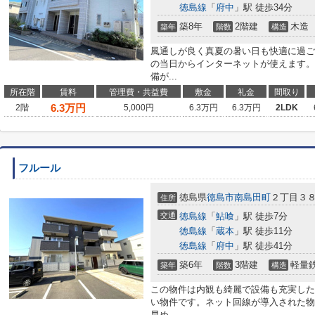
徳島線
「
府中
」駅 徒歩34分
築8年
2階建
木造
築年
階数
構造
風通しが良く真夏の暑い日も快適に過ご
の当日からインターネットが使えます。
備が...
所在階
賃料
管理費・共益費
敷金
礼金
間取り
6.3
万円
2階
5,000円
6.3万円
6.3万円
2LDK
フルール
徳島県
徳島市
南島田町
２丁目３８
住所
交通
徳島線
「
鮎喰
」駅 徒歩7分
徳島線
「
蔵本
」駅 徒歩11分
徳島線
「
府中
」駅 徒歩41分
築6年
3階建
軽量
築年
階数
構造
この物件は内観も綺麗で設備も充実した
い物件です。ネット回線が導入された物
早め...