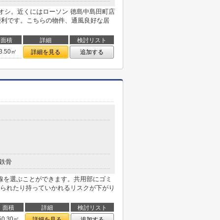
オシ。近くにはローソン 徳島中島田町店
に便利です。こちらの物件、通風良好な居
面積
詳細
検討リスト
3.50㎡
詳細を見る
追加する
鉄骨
線を選ぶことができます。共用部にゴミ
られたり持っていかれるリスクが下がり
面積
詳細
検討リスト
50.30㎡
詳細を見る
追加する