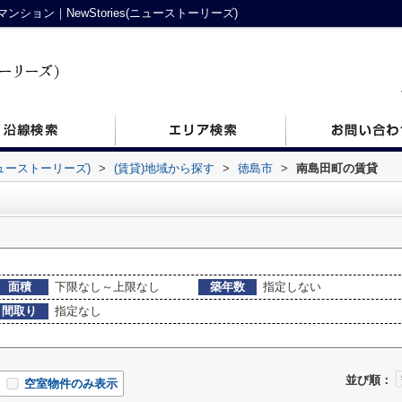
ョン｜NewStories(ニューストーリーズ)
ニューストーリーズ)
>
(賃貸)地域から探す
>
徳島市
>
南島田町の賃貸
面積
下限なし～上限なし
築年数
指定しない
間取り
指定なし
並び順：
空室物件のみ表示