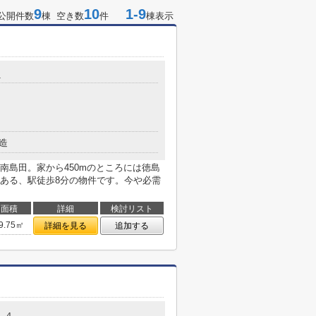
9
10
1-9
公開件数
棟 空き数
件
棟表示
1
造
南島田。家から450mのところには徳島
ある、駅徒歩8分の物件です。今や必需
面積
詳細
検討リスト
9.75㎡
詳細を見る
追加する
-４