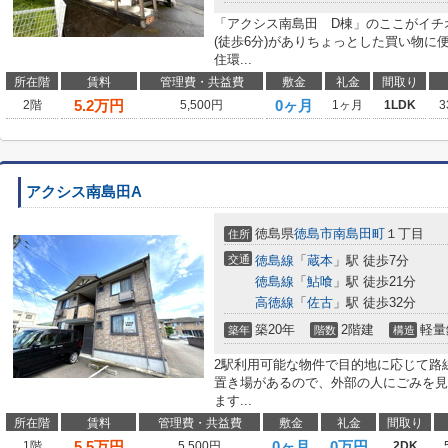
「アクシス南島田 D棟」のここがイチ
(徒歩6分)がありちょっとした買い物
住環...
所在階
賃料
管理費・共益費
敷金
礼金
間取り
5.2
万円
0ヶ月
2階
5,500円
1ヶ月
1LDK
3
アクシス南島田A
徳島県
徳島市
南島田町
１丁目
住所
交通
徳島線
「
蔵本
」駅 徒歩7分
徳島線
「
鮎喰
」駅 徒歩21分
高徳線
「
佐古
」駅 徒歩32分
築20年
2階建
軽量
築年
階数
構造
2駅利用可能な物件で目的地に応じて路
置き場があるので、外部の人にごみを見
ます...
所在階
賃料
管理費・共益費
敷金
礼金
間取り
5.5
万円
0ヶ月
0万円
1階
5,500円
2DK