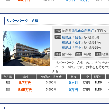
リバーパーク A棟
徳島県
徳島市
南島田町
４丁目８１
住所
交通
徳島線
「
鮎喰
」駅 徒歩6分
徳島線
「
蔵本
」駅 徒歩17分
徳島線
「
府中
」駅 徒歩35分
築19年
3階建
軽量
築年
階数
構造
「リバーパーク A棟」のここがイチオ
ーパーク A棟」です。お車をお持ちの
きる...
所在階
賃料
管理費・共益費
敷金
礼金
間取り
5.7
万円
0ヶ月
1階
5,500円
3万円
1LDK
5.95
万円
0万円
2階
5,500円
5万円
1LDK