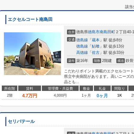
該当
エクセルコート南島田
徳島県
徳島市
南島田町
２丁目40-
住所
交通
徳島線
「
蔵本
」駅 徒歩8分
徳島線
「
鮎喰
」駅 徒歩13分
高徳線
「
佐古
」駅 徒歩33分
築16年
2階建
鉄骨
築年
階数
構造
こだわりポイント満載のエクセルコート
県立中央病院があります。高いニーズの
品とも...
所在階
賃料
管理費・共益費
敷金
礼金
間取り
4.7
万円
0ヶ月
2階
4,000円
1ヶ月
1K
2
セリバテール
徳島県
徳島市
南島田町
２丁目１３