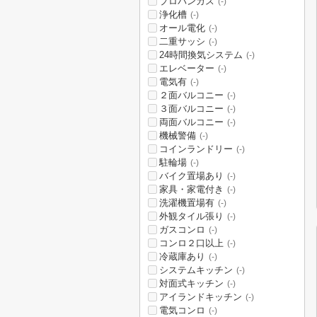
プロパンガス
(-)
浄化槽
(-)
オール電化
(-)
二重サッシ
(-)
24時間換気システム
(-)
エレベーター
(-)
電気有
(-)
２面バルコニー
(-)
３面バルコニー
(-)
両面バルコニー
(-)
機械警備
(-)
コインランドリー
(-)
駐輪場
(-)
バイク置場あり
(-)
家具・家電付き
(-)
洗濯機置場有
(-)
外観タイル張り
(-)
ガスコンロ
(-)
コンロ２口以上
(-)
冷蔵庫あり
(-)
システムキッチン
(-)
対面式キッチン
(-)
アイランドキッチン
(-)
電気コンロ
(-)