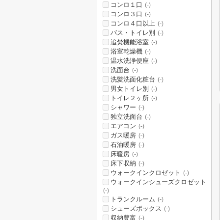
コンロ１口
(-)
コンロ３口
(-)
コンロ４口以上
(-)
バス・トイレ別
(-)
追焚機能浴室
(-)
浴室乾燥機
(-)
温水洗浄便座
(-)
洗面台
(-)
洗髪洗面化粧台
(-)
男女トイレ別
(-)
トイレ２ヶ所
(-)
シャワー
(-)
独立洗面台
(-)
エアコン
(-)
ガス暖房
(-)
石油暖房
(-)
床暖房
(-)
床下収納
(-)
ウォークインクロゼット
(-)
ウォークインシューズクロゼット
(-)
トランクルーム
(-)
シューズボックス
(-)
収納豊富
(-)