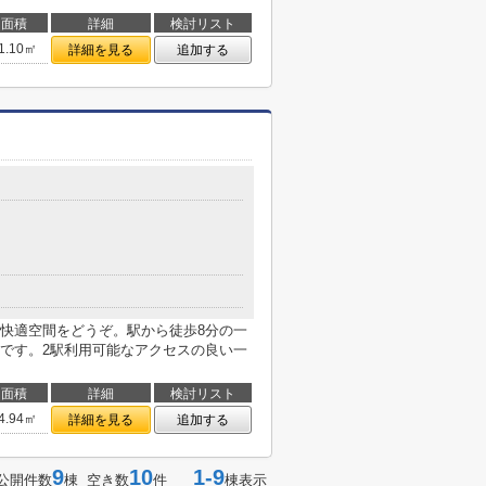
面積
詳細
検討リスト
1.10㎡
詳細を見る
追加する
２
快適空間をどうぞ。駅から徒歩8分の一
です。2駅利用可能なアクセスの良い一
面積
詳細
検討リスト
4.94㎡
詳細を見る
追加する
9
10
1-9
公開件数
棟 空き数
件
棟表示