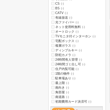
CS
(-)
BS
(-)
CATV
(-)
有線放送
(-)
光ファイバー
(-)
ネット使用料無料
(-)
オートロック
(-)
TVモニタ付インターホン
(-)
宅配ボックス
(-)
複層ガラス
(-)
ディンプルキー
(-)
防犯カメラ
(-)
24時間有人管理
(-)
24時間ゴミ出し可
(-)
住戸内覧可能
(-)
1階の物件
(-)
駐車場あり
(-)
最上階
(-)
南向き
(-)
角部屋
(-)
南道路
(-)
初期費用カード決済可
(-)