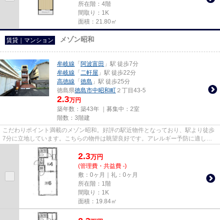
所在階：4階
間取り：1K
面積：21.80㎡
メゾン昭和
賃貸｜マンション
牟岐線
「
阿波富田
」駅 徒歩7分
牟岐線
「
二軒屋
」駅 徒歩22分
高徳線
「
徳島
」駅 徒歩25分
徳島県
徳島市
中昭和町
２丁目43-5
2.3
万円
築年数：築43年 ｜募集中：
2室
階数：3階建
こだわりポイント満載のメゾン昭和。好評の駅近物件となっており、駅より徒歩
7分に立地しています。こちらの物件は眺望良好です。アレルギー予防に適し
た、通気性の良い安心の物件です...
2.3
万
円
(管理費・共益費 -)
敷：0ヶ月｜礼：0ヶ月
所在階：1階
間取り：1K
面積：19.84㎡