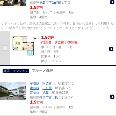
徳島県
徳島市
下助任町
１丁目
1.9
万円
築年数：築35年 ｜募集中：
1室
階数：4階建
シティハイツ助任：高徳線徳島駅にも近くて便利。日頃から電車をよく利用する
なら2駅利用可能な物件はいかがでしょうか。造りとデザインに関して、自信を
もって情報を提供できるマンシ...
1.9
万
円
(管理費・共益費 3,000円)
敷：0ヶ月｜礼：0ヶ月
所在階：3階
間取り：1DK
面積：23.92㎡
ブルーメ森井
賃貸｜マンション
牟岐線
「
阿波富田
」駅 徒歩11分
牟岐線
「
二軒屋
」駅 徒歩12分
高徳線
「
徳島
」駅 徒歩25分
徳島県
徳島市
富田橋
５丁目11-1
1.9
万円
築年数：築41年 ｜募集中：
1室
階数：2階建