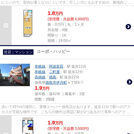
にくいので、室内が暑くなりにくいです。忙しい方にもおすすめの、敷地内ごみ
置き場付きの物件です。お家...
1.8
万
円
(管理費・共益費 4,000円)
敷：0万円｜礼：1ヶ月
所在階：4階
間取り：1K
面積：19.00㎡
コーポ・ハッピー
賃貸｜マンション
牟岐線
「
阿波富田
」駅 徒歩12分
牟岐線
「
二軒屋
」駅 徒歩12分
高徳線
「
徳島
」駅 徒歩22分
徳島県
徳島市
伊月町
４丁目6-7
1.9
万円
築年数：築42年 ｜募集中：
3室
階数：3階建
歩いて497mの場所に、業務スーパー 徳島店があります。徒歩12分で駅へのアク
セスが可能な物件です。こちらの物件は周辺に駅が2つあるので電車へのアクセ
スが便利な物件です。いつでも...
1.9
万
円
(管理費・共益費 3,000円)
敷：0ヶ月｜礼：0万円