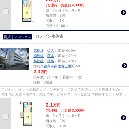
(管理費・共益費 4,000円)
敷：0ヶ月｜礼：0ヶ月
所在階：3階
間取り：1K
面積：21.00㎡
カメゾン南佐古
賃貸｜マンション
高徳線
「
佐古
」駅 徒歩19分
徳島線
「
蔵本
」駅 徒歩21分
高徳線
「
徳島
」駅 徒歩29分
徳島県
徳島市
南佐古五番町
2-9
2.1
万円
築年数：築36年 ｜募集中：
2室
階数：3階建
こだわりポイント満載のカメゾン南佐古。ごみ捨ての煩わしさを軽減するのが、
敷地内ごみ置き場です。駅まで平坦な物件で、ラクに駅まで移動することができ
ます。ネットの回線をマンシ...
2.1
万
円
(管理費・共益費 3,000円)
敷：0ヶ月｜礼：0ヶ月
所在階：2階
間取り：1DK