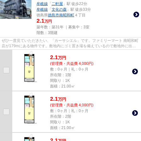
牟岐線
「
二軒屋
」駅 徒歩22分
牟岐線
「
文化の森
」駅 徒歩33分
徳島県
徳島市
南昭和町
４丁目
2.1
万円
築年数：築31年 ｜募集中：
3室
階数：3階建
ぜひ一度見ていただきたい、「カーサシエル」です。ファミリーマート 南昭和町
店が179mにある物件です。敷地内にゴミ置き場を備えているので敷地外に出る
必要が無く、短時間でサッとゴ...
2.1
万
円
(管理費・共益費 4,000円)
敷：0ヶ月｜礼：0ヶ月
所在階：1階
間取り：1K
面積：21.00㎡
2.1
万
円
(管理費・共益費 4,000円)
敷：0ヶ月｜礼：0ヶ月
所在階：2階
間取り：1K
面積：21.00㎡
2.1
万
円