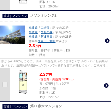
間取り：1K
面積：20.00㎡
メゾンオレンジ2
賃貸｜マンション
牟岐線
「
二軒屋
」駅 徒歩21分
牟岐線
「
文化の森
」駅 徒歩24分
牟岐線
「
阿波富田
」駅 徒歩28分
徳島県
徳島市
山城町
東浜傍示
2.3
万円
築年数：築37年 ｜募集中：
1室
階数：3階建
家から454mのところに、薬や日用品を買うのに便利なくすりのレデイ 新浜店が
あります。通風良好の物件なのでいつでも新鮮な空気を味わえます。ご利用可能
な駅が2つあり、行き先に応じ...
2.3
万
円
(管理費・共益費 3,000円)
敷：0万円｜礼：0万円
所在階：1階
間取り：1K
面積：22.87㎡
第11春木マンション
賃貸｜マンション