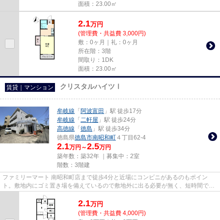
面積：23.00㎡
2.1
万
円
(管理費・共益費 3,000円)
敷：0ヶ月｜礼：0ヶ月
所在階：3階
間取り：1DK
面積：23.00㎡
クリスタルハイツⅠ
賃貸｜マンション
牟岐線
「
阿波富田
」駅 徒歩17分
牟岐線
「
二軒屋
」駅 徒歩24分
高徳線
「
徳島
」駅 徒歩34分
徳島県
徳島市
南昭和町
４丁目62-4
2.1
2.5
万円～
万円
築年数：築32年 ｜募集中：
2室
階数：3階建
ファミリーマート 南昭和町店まで徒歩4分と近場にコンビニがあるのもポイン
ト。敷地内にゴミ置き場を備えているので敷地外に出る必要が無く、短時間でサ
ッとゴミ出しを終えられます。...
2.1
万
円
(管理費・共益費 4,000円)