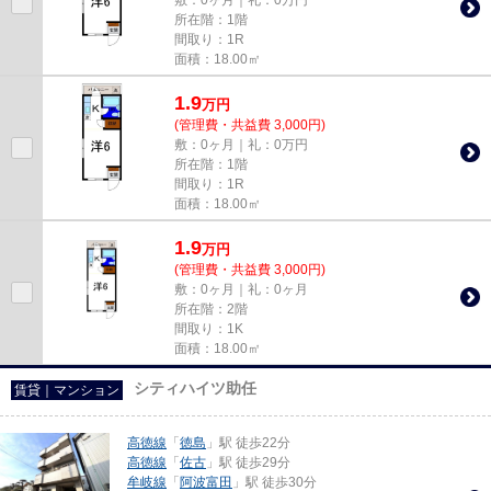
所在階：1階
間取り：1R
面積：18.00㎡
1.9
万
円
(管理費・共益費 3,000円)
敷：0ヶ月｜礼：0万円
所在階：1階
間取り：1R
面積：18.00㎡
1.9
万
円
(管理費・共益費 3,000円)
敷：0ヶ月｜礼：0ヶ月
所在階：2階
間取り：1K
面積：18.00㎡
シティハイツ助任
賃貸｜マンション
高徳線
「
徳島
」駅 徒歩22分
高徳線
「
佐古
」駅 徒歩29分
牟岐線
「
阿波富田
」駅 徒歩30分