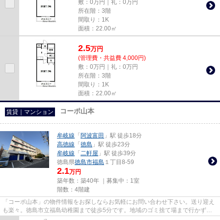
敷：0万円｜礼：0万円
所在階：3階
間取り：1K
面積：22.00㎡
2.5
万
円
(管理費・共益費 4,000円)
敷：0万円｜礼：0万円
所在階：3階
間取り：1K
面積：22.00㎡
コーポ山本
賃貸｜マンション
牟岐線
「
阿波富田
」駅 徒歩18分
高徳線
「
徳島
」駅 徒歩23分
牟岐線
「
二軒屋
」駅 徒歩39分
徳島県
徳島市
福島
１丁目8-59
2.1
万円
築年数：築40年 ｜募集中：
1室
階数：4階建
「コーポ山本」の物件情報をお探しならお気軽にお問い合わせ下さい。送り迎え
も楽々。徳島市立福島幼稚園まで徒歩5分です。地域のゴミ捨て場まで行かずに
サッとゴミ出しできるように、...