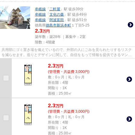
牟岐線
「
二軒屋
」駅 徒歩39分
牟岐線
「
文化の森
」駅 徒歩49分
牟岐線
「
阿波富田
」駅 徒歩51分
徳島県
徳島市
新浜本町
１丁目5-25
2.3
万円
築年数：築28年 ｜募集中：
2室
階数：4階建
共用部にゴミ置き場を備えているので、外部の人にごみを見られたりするリスク
を減らせます。造りとデザインに関して、自信をもって情報を提供できるマンシ
ョンです。通風良好で陽の当...
2.3
万
円
(管理費・共益費 3,000円)
敷：0ヶ月｜礼：0ヶ月
所在階：4階
間取り：1K
面積：25.00㎡
2.3
万
円
(管理費・共益費 3,000円)
敷：0ヶ月｜礼：0ヶ月
所在階：4階
間取り：1K
面積：25.00㎡