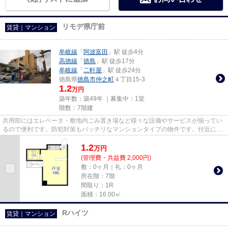
リモデ県庁前
賃貸｜マンション
牟岐線
「
阿波富田
」駅 徒歩4分
高徳線
「
徳島
」駅 徒歩17分
牟岐線
「
二軒屋
」駅 徒歩24分
徳島県
徳島市
仲之町
４丁目15-3
1.2
万円
築年数：築49年 ｜募集中：
1室
階数：7階建
共用部にはエレベータ・敷地内ごみ置き場など様々な設備やサービスが揃ってい
るので便利です。防犯対策もバッチリなマンションタイプの物件です。付近に駅
が2つあるので、経路を用途や...
1.2
万
円
(管理費・共益費 2,000円)
敷：0ヶ月｜礼：0ヶ月
所在階：7階
間取り：1R
面積：16.00㎡
Rハイツ
賃貸｜マンション