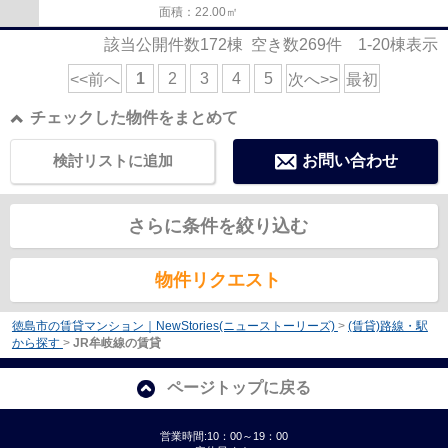
面積：22.00㎡
該当公開件数
172
棟 空き数
269
件
1-20
棟表示
1
2
3
4
5
<<前へ
次へ>>
最初
チェックした物件をまとめて
検討リストに追加
お問い合わせ
さらに条件を絞り込む
物件リクエスト
徳島市の賃貸マンション｜NewStories(ニューストーリーズ)
>
(賃貸)路線・駅
から探す
>
JR牟岐線の賃貸
ページトップに戻る
営業時間:10：00～19：00