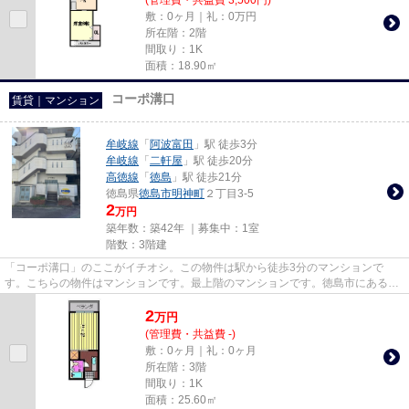
敷：0ヶ月｜礼：0万円
所在階：2階
間取り：1K
面積：18.90㎡
コーポ溝口
賃貸｜マンション
牟岐線
「
阿波富田
」駅 徒歩3分
牟岐線
「
二軒屋
」駅 徒歩20分
高徳線
「
徳島
」駅 徒歩21分
徳島県
徳島市
明神町
２丁目3-5
2
万円
築年数：築42年 ｜募集中：
1室
階数：3階建
「コーポ溝口」のここがイチオシ。この物件は駅から徒歩3分のマンションで
す。こちらの物件はマンションです。最上階のマンションです。徳島市にある賃
貸物件情報のことなら、お気軽に...
2
万
円
(管理費・共益費 -)
敷：0ヶ月｜礼：0ヶ月
所在階：3階
間取り：1K
面積：25.60㎡