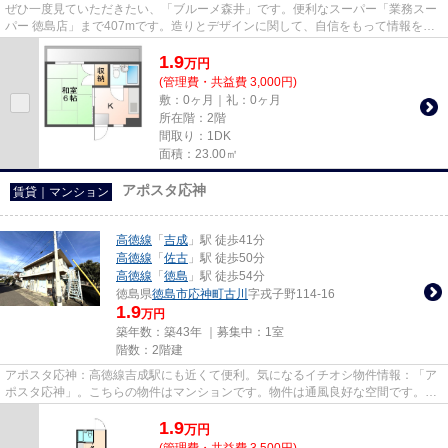
ぜひ一度見ていただきたい、「ブルーメ森井」です。便利なスーパー「業務スー
パー 徳島店」まで407mです。造りとデザインに関して、自信をもって情報を提
供できるマンションです。平坦...
1.9
万
円
(管理費・共益費 3,000円)
敷：0ヶ月｜礼：0ヶ月
所在階：2階
間取り：1DK
面積：23.00㎡
アポスタ応神
賃貸｜マンション
高徳線
「
吉成
」駅 徒歩41分
高徳線
「
佐古
」駅 徒歩50分
高徳線
「
徳島
」駅 徒歩54分
徳島県
徳島市
応神町古川
字戎子野114-16
1.9
万円
築年数：築43年 ｜募集中：
1室
階数：2階建
アポスタ応神：高徳線吉成駅にも近くて便利。気になるイチオシ物件情報：「ア
ポスタ応神」。こちらの物件はマンションです。物件は通風良好な空間です。
NewStoriesでなら、望んだ条件...
1.9
万
円
(管理費・共益費 3,500円)