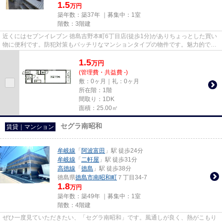
1.5
万円
築年数：築37年 ｜募集中：
1室
階数：3階建
近くにはセブンイレブン 徳島吉野本町6丁目店(徒歩1分)がありちょっとした買い
物に便利です。防犯対策もバッチリなマンションタイプの物件です。魅力的で眺
望良好な場所です。冬場の換...
1.5
万
円
(管理費・共益費 -)
敷：0ヶ月｜礼：0ヶ月
所在階：1階
間取り：1DK
面積：25.00㎡
セグラ南昭和
賃貸｜マンション
牟岐線
「
阿波富田
」駅 徒歩24分
牟岐線
「
二軒屋
」駅 徒歩31分
高徳線
「
徳島
」駅 徒歩38分
徳島県
徳島市
南昭和町
７丁目34-7
1.8
万円
築年数：築49年 ｜募集中：
1室
階数：4階建
ぜひ一度見ていただきたい、「セグラ南昭和」です。風通しが良く、熱がこもり