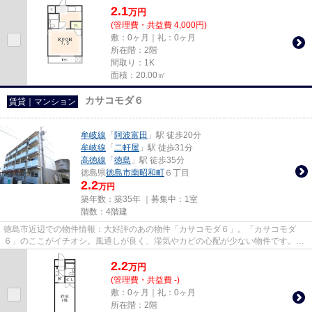
2.1
万
円
(管理費・共益費 4,000円)
敷：0ヶ月｜礼：0ヶ月
所在階：2階
間取り：1K
面積：20.00㎡
カサコモダ６
賃貸｜マンション
牟岐線
「
阿波富田
」駅 徒歩20分
牟岐線
「
二軒屋
」駅 徒歩31分
高徳線
「
徳島
」駅 徒歩35分
徳島県
徳島市
南昭和町
６丁目
2.2
万円
築年数：築35年 ｜募集中：
1室
階数：4階建
徳島市近辺での物件情報：大好評のあの物件「カサコモダ６」。「カサコモダ
６」のここがイチオシ。風通しが良く、湿気やカビの心配が少ない物件です。家
でパソコンを使う人にぜひご検...
2.2
万
円
(管理費・共益費 -)
敷：0ヶ月｜礼：0ヶ月
所在階：2階