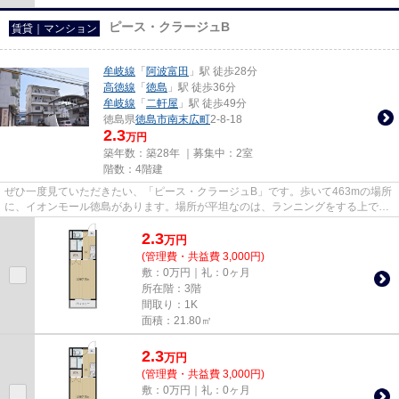
ピース・クラージュB
賃貸｜マンション
牟岐線
「
阿波富田
」駅 徒歩28分
高徳線
「
徳島
」駅 徒歩36分
牟岐線
「
二軒屋
」駅 徒歩49分
徳島県
徳島市
南末広町
2-8-18
2.3
万円
築年数：築28年 ｜募集中：
2室
階数：4階建
ぜひ一度見ていただきたい、「ピース・クラージュB」です。歩いて463mの場所
に、イオンモール徳島があります。場所が平坦なのは、ランニングをする上で抑
えたいポイントですね。短時間...
2.3
万
円
(管理費・共益費 3,000円)
敷：0万円｜礼：0ヶ月
所在階：3階
間取り：1K
面積：21.80㎡
2.3
万
円
(管理費・共益費 3,000円)
敷：0万円｜礼：0ヶ月