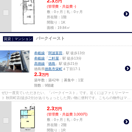
2.3
万
円
(管理費・共益費 -)
敷：0ヶ月｜礼：0ヶ月
所在階：1階
間取り：1K
面積：19.84㎡
パークイースト
賃貸｜マンション
牟岐線
「
阿波富田
」駅 徒歩13分
牟岐線
「
二軒屋
」駅 徒歩13分
高徳線
「
徳島
」駅 徒歩21分
徳島県
徳島市
栄町
４丁目17-1
2.3
万円
築年数：築42年 ｜募集中：
1室
階数：9階建
ぜひ一度見ていただきたい、「パークイースト」です。近くにはファミリーマー
ト 秋田町店(徒歩2分)がありちょっとした買い物に便利です。こちらの物件はマン
ションです。眺望良好な物...
2.3
万
円
(管理費・共益費 3,000円)
敷：0ヶ月｜礼：0ヶ月
所在階：2階
間取り：1R