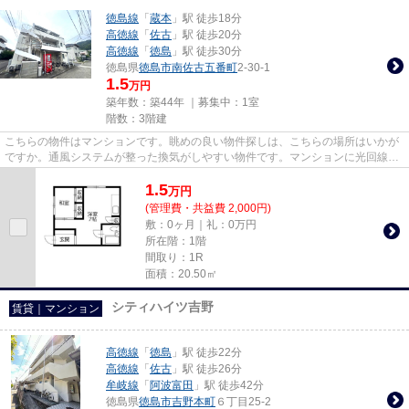
徳島線
「
蔵本
」駅 徒歩18分
高徳線
「
佐古
」駅 徒歩20分
高徳線
「
徳島
」駅 徒歩30分
徳島県
徳島市
南佐古五番町
2-30-1
1.5
万円
築年数：築44年 ｜募集中：
1室
階数：3階建
こちらの物件はマンションです。眺めの良い物件探しは、こちらの場所はいかが
ですか。通風システムが整った換気がしやすい物件です。マンションに光回線を
繋いでパソコンを使いやすく...
1.5
万
円
(管理費・共益費 2,000円)
敷：0ヶ月｜礼：0万円
所在階：1階
間取り：1R
面積：20.50㎡
シティハイツ吉野
賃貸｜マンション
高徳線
「
徳島
」駅 徒歩22分
高徳線
「
佐古
」駅 徒歩26分
牟岐線
「
阿波富田
」駅 徒歩42分
徳島県
徳島市
吉野本町
６丁目25-2