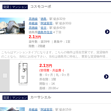
コスモコーポ
賃貸｜マンション
高徳線
「
徳島
」駅 徒歩32分
牟岐線
「
阿波富田
」駅 徒歩33分
高徳線
「
佐古
」駅 徒歩42分
徳島県
徳島市
住吉
４丁目
2.1
万円
築年数：築39年 ｜募集中：
1室
階数：2階建
こちらはマンションタイプになります。こちらの物件は現在空家です。賃貸物件
のことなら、当社にお任せ下さい。当社は徳島市に特化し、豊富な賃貸物件情報
を取り扱っております。お客...
2.1
万
円
(管理費・共益費 -)
敷：0ヶ月｜礼：0ヶ月
所在階：1階
間取り：1K
面積：20.00㎡
カーサシエル
賃貸｜マンション
牟岐線
「
阿波富田
」駅 徒歩15分