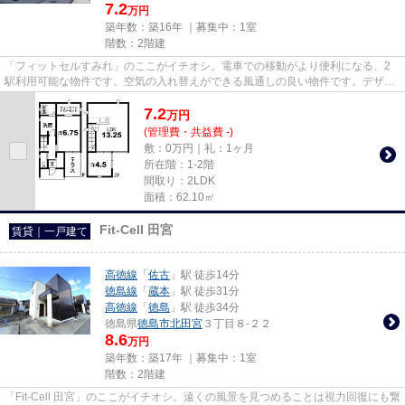
7.2
万円
築年数：築16年 ｜募集中：
1室
階数：2階建
「フィットセルすみれ」のここがイチオシ。電車での移動がより便利になる、2
駅利用可能な物件です。空気の入れ替えができる風通しの良い物件です。デザイ
ナーズ物件は独創的で、ご好評...
7.2
万
円
(管理費・共益費 -)
敷：0万円｜礼：1ヶ月
所在階：1-2階
間取り：2LDK
面積：62.10㎡
Fit-Cell 田宮
賃貸｜一戸建て
高徳線
「
佐古
」駅 徒歩14分
徳島線
「
蔵本
」駅 徒歩31分
高徳線
「
徳島
」駅 徒歩34分
徳島県
徳島市
北田宮
３丁目８-２２
8.6
万円
築年数：築17年 ｜募集中：
1室
階数：2階建
「Fit-Cell 田宮」のここがイチオシ。遠くの風景を見つめることは視力回復にも繋