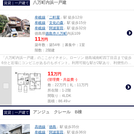
八万町内浜一戸建
賃貸｜一戸建て
牟岐線
「
二軒屋
」駅 徒歩12分
牟岐線
「
文化の森
」駅 徒歩15分
牟岐線
「
阿波富田
」駅 徒歩32分
徳島県
徳島市
八万町
内浜109
11
万円
築年数：築54年 ｜募集中：
1室
階数：2階建
「八万町内浜一戸建」のここがイチオシ。ローソン 徳島城南町四丁目店まで徒歩
6分と近場にコンビニがあるのもポイント。利用可能な駅が2駅あり、利便性の高
い物件です。駅までのアクセ...
11
万
円
(管理費・共益費 -)
敷：22万円｜礼：11万円
所在階：1-2階
間取り：4LDK
面積：86.49㎡
アンジュ クレール B棟
賃貸｜一戸建て
高徳線
「
徳島
」駅 徒歩35分
牟岐線
「
阿波富田
」駅 徒歩36分