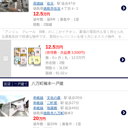
高徳線
「
佐古
」駅 徒歩47分
徳島県
徳島市
住吉
４丁目４-２
12.5
万円
築年数：築9年 ｜募集中：
1室
階数：2階建
「アンジュ クレール B棟」のここがイチオシ。夏場の電気代も安く抑えられ
る通風良好で快適な物件です。普段からパソコンを使う方にオススメ物件、ネッ
ト回線導入済み。築9年の設備...
12.5
万
円
(管理費・共益費 3,500円)
敷：0ヶ月｜礼：12.5万円
所在階：2階
間取り：3LDK
面積：81.02㎡
八万町橋本一戸建
賃貸｜一戸建て
牟岐線
「
文化の森
」駅 徒歩20分
牟岐線
「
二軒屋
」駅 徒歩27分
牟岐線
「
地蔵橋
」駅 徒歩44分
徳島県
徳島市
八万町
橋本3
20
万円
築年数：築20年 ｜募集中：
1室