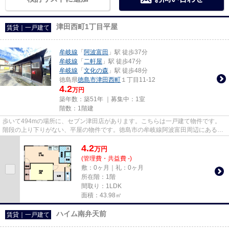
津田西町1丁目平屋
賃貸｜一戸建て
牟岐線
「
阿波富田
」駅 徒歩37分
牟岐線
「
二軒屋
」駅 徒歩47分
牟岐線
「
文化の森
」駅 徒歩48分
徳島県
徳島市
津田西町
１丁目11-12
4.2
万円
築年数：築51年 ｜募集中：
1室
階数：1階建
歩いて494mの場所に、セブン津田店があります。こちらは一戸建て物件です。
階段の上り下りがない、平屋の物件です。徳島市の牟岐線阿波富田周辺にある数
多くの戸建てを公開中。気にな...
4.2
万
円
(管理費・共益費 -)
敷：0ヶ月｜礼：0ヶ月
所在階：1階
間取り：1LDK
面積：43.98㎡
ハイム南弁天前
賃貸｜一戸建て