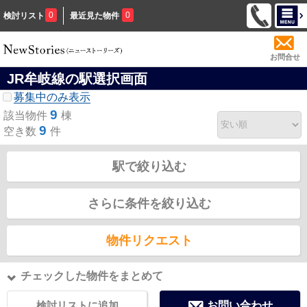
0
0
検討リスト
最近見た物件
お問合せ
JR牟岐線の駅選択画面
募集中のみ表示
9
該当物件
棟
9
空き数
件
駅で絞り込む
さらに条件を絞り込む
物件リクエスト
チェックした物件をまとめて
検討リストに追加
お問い合わせ