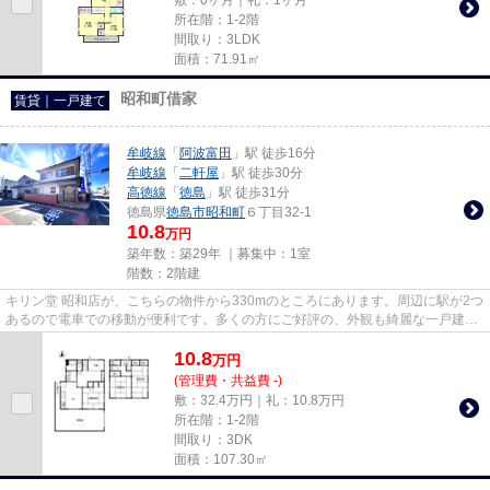
所在階：1-2階
間取り：3LDK
面積：71.91㎡
昭和町借家
賃貸｜一戸建て
牟岐線
「
阿波富田
」駅 徒歩16分
牟岐線
「
二軒屋
」駅 徒歩30分
高徳線
「
徳島
」駅 徒歩31分
徳島県
徳島市
昭和町
６丁目32-1
10.8
万円
築年数：築29年 ｜募集中：
1室
階数：2階建
キリン堂 昭和店が、こちらの物件から330mのところにあります。周辺に駅が2つ
あるので電車での移動が便利です。多くの方にご好評の、外観も綺麗な一戸建て
物件です。良好な眺望で癒さ...
10.8
万
円
(管理費・共益費 -)
敷：32.4万円｜礼：10.8万円
所在階：1-2階
間取り：3DK
面積：107.30㎡