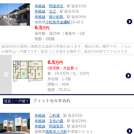
牟岐線
「
阿波赤石
」駅 徒歩13分
牟岐線
「
立江
」駅 徒歩32分
牟岐線
「
南小松島
」駅 徒歩34分
徳島県
小松島市
金磯町
10-42-2
6.5
万円
築年数：築25年 ｜募集中：
1室
階数：2階建
徒歩83分の場所に徳島市立論田小学校があります。眺めの良い物件です。こちら
の物件は一戸建てです。駅近くに立地する物件で、徒歩13分程でアクセスできま
す。戸建てを借りるなら、New...
6.5
万
円
(管理費・共益費 -)
敷：19.5万円｜礼：0万円
所在階：1-2階
間取り：4DK
面積：75.22㎡
フィットセルすみれ
賃貸｜一戸建て
牟岐線
「
二軒屋
」駅 徒歩23分
牟岐線
「
文化の森
」駅 徒歩29分
牟岐線
「
阿波富田
」駅 徒歩41分
徳島県
徳島市
八万町
中津浦３２-１１