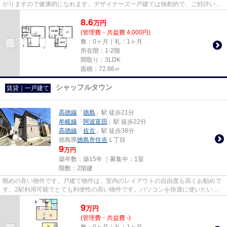
がりますので健康的になれます。デザイナーズ一戸建ては独創的で、ご好評いた
だいています。駅まで徒歩...
8.6
万
円
(管理費・共益費 4,000円)
敷：0ヶ月｜礼：1ヶ月
所在階：1-2階
間取り：3LDK
面積：72.86㎡
シャッフルタウン
賃貸｜一戸建て
高徳線
「
徳島
」駅 徒歩21分
牟岐線
「
阿波富田
」駅 徒歩22分
高徳線
「
佐古
」駅 徒歩38分
徳島県
徳島市
住吉
１丁目
9
万円
築年数：築15年 ｜募集中：
1室
階数：2階建
眺めの良い物件です。戸建て物件は、室内のレイアウトの自由度も高くお勧めで
す。2駅利用可能でとても利便性の高い物件です。パソコンを快適に使いたい方
に、光回線を繋いでいる物件で...
9
万
円
(管理費・共益費 -)
敷：0ヶ月｜礼：1ヶ月