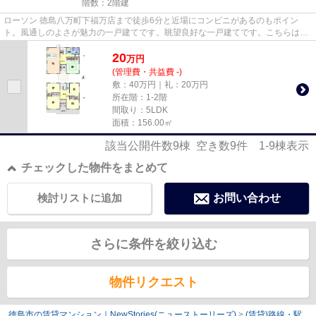
階数：2階建
ローソン 徳島八万町下福万店まで徒歩6分と近場にコンビニがあるのもポイン
ト。風通しのよさが魅力の一戸建てです。眺望良好な一戸建てです。こちらは一
戸建ての物件です。これから徳...
20
万
円
(管理費・共益費 -)
敷：40万円｜礼：20万円
所在階：1-2階
間取り：5LDK
面積：156.00㎡
該当公開件数
9
棟 空き数
9
件
1-9
棟表示
チェックした物件をまとめて
検討リストに追加
お問い合わせ
さらに条件を絞り込む
物件リクエスト
徳島市の賃貸マンション｜NewStories(ニューストーリーズ)
>
(賃貸)路線・駅