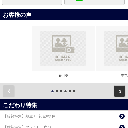
お客様の声
谷口渉
中本
前
こだわり特集
【賃貸特集】敷金0・礼金0物件
【賃貸特集】ファミリー向け