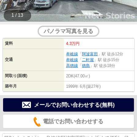
1 / 13
パノラマ写真を見る
賃料
4.3万円
牟岐線
「
阿波富田
」駅 徒歩12分
交通
牟岐線
「
二軒屋
」駅 徒歩15分
高徳線
「
徳島
」駅 徒歩18分
間取り(面積)
2DK(47.00㎡)
築年月
1999年 6月(築27年)
メールでお問い合わせする(無料)
電話でお問い合わせする