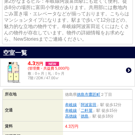
第2かなまるビル：牟岐線阿波富田駅にも近くて便利。徒
歩8分の場所に富田小学校があります。共用部には敷地内
ごみ置き場・エレベータなどが揃っております。こちらは
マンションタイプになります。駅まで歩いて12分ほどの、
魅力的な立地の物件です。牟岐線阿波富田近くにはたくさ
んの物件が存在しています。物件の詳細情報をお求めな
ら、NewStoriesまでご連絡ください。
空室一覧
4.3
万
円
NEW
(管理費・共益費 5,000円)
敷：0ヶ月｜礼：0ヶ月
7階 / 2DK / 47.00㎡
所在地
徳島県
徳島市
鷹匠町
２丁目
牟岐線
「
阿波富田
」駅 徒歩12分
交通
牟岐線
「
二軒屋
」駅 徒歩15分
高徳線
「
徳島
」駅 徒歩18分
賃料
4.3万円