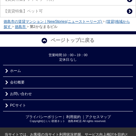
【賃貸特集】ペット可
徳島市の賃貸マンション｜NewStories(ニューストーリーズ)
>
(賃貸)地域から
探す
>
徳島市
>
第2かなまるビル
ページトップに戻る
営業時間:10：00～19：00
定休日:なし
ホーム
会社概要
お問い合わせ
PCサイト
プライバシーポリシー
利用規約
｜アクセスマップ
｜
Copyright(c) いい部屋ネット 徳島本町店 All rights reserved.
当サイトでは、お客様の当サイト利用状況把握、サービス向上検討を目的と