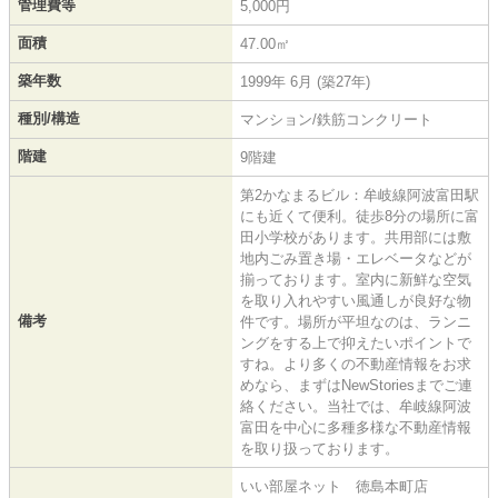
管理費等
5,000円
面積
47.00㎡
築年数
1999年 6月 (築27年)
種別/構造
マンション/鉄筋コンクリート
階建
9階建
第2かなまるビル：牟岐線阿波富田駅
にも近くて便利。徒歩8分の場所に富
田小学校があります。共用部には敷
地内ごみ置き場・エレベータなどが
揃っております。室内に新鮮な空気
を取り入れやすい風通しが良好な物
備考
件です。場所が平坦なのは、ランニ
ングをする上で抑えたいポイントで
すね。より多くの不動産情報をお求
めなら、まずはNewStoriesまでご連
絡ください。当社では、牟岐線阿波
富田を中心に多種多様な不動産情報
を取り扱っております。
いい部屋ネット 徳島本町店