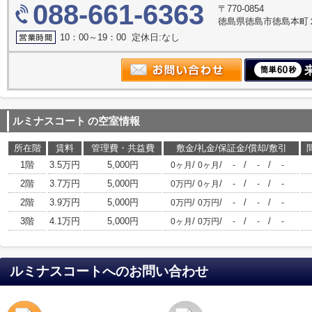
088-661-6363
〒770-0854
徳島県徳島市徳島本町
10：00～19：00 定休日:なし
ルミナスコート
の空室情報
所在階
賃料
管理費・共益費
敷金/礼金/保証金/償却/敷引
1階
3.5万円
5,000円
/
/
/
/
0ヶ月
0ヶ月
-
-
-
2階
3.7万円
5,000円
/
/
/
/
0万円
0ヶ月
-
-
-
2階
3.9万円
5,000円
/
/
/
/
0万円
0万円
-
-
-
3階
4.1万円
5,000円
/
/
/
/
0ヶ月
0万円
-
-
-
ルミナスコート
へのお問い合わせ