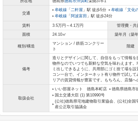
所在地
徳島県
徳島市
沖浜町
栄開378-1
牟岐線
「
二軒屋
」駅 徒歩5分
牟岐線
「
文化
交通
牟岐線
「
阿波富田
」駅 徒歩24分
賃料
3.5万円～4.1万円
管理費・共
面積
24.10㎡
築年月（築
マンション / 鉄筋コンクリー
種別/構造
階建
ト
造りとデザインに関して、自信をもって情報を
物件なのでいつでも新鮮な空気を味わえます。
備考
ミ出しできるように、共用部にゴミ捨て場を設
コン一台で。インターネット有り物件で試してみて下
リアの賃貸情報が豊富です。もちろん、店舗へ
いい部屋ネット 徳島本町店
徳島県徳島市
国土交通大臣 (1) 第10990号
取扱会社
(公社)徳島県宅地建物取引業協会、(公社)全
産公正取引協議会