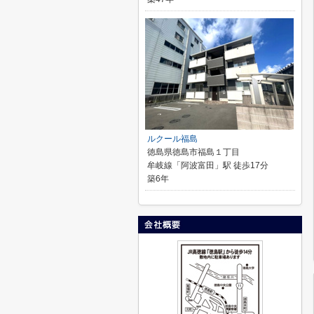
ルクール福島
徳島県徳島市福島１丁目
牟岐線「阿波富田」駅 徒歩17分
築6年