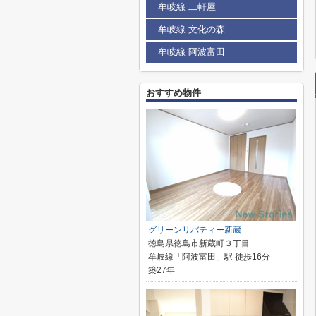
牟岐線 二軒屋
牟岐線 文化の森
牟岐線 阿波富田
おすすめ物件
グリーンリバティー新蔵
徳島県徳島市新蔵町３丁目
牟岐線「阿波富田」駅 徒歩16分
築27年