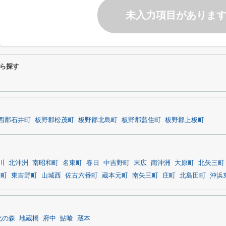
未入力項目がありま
ら探す
西郡石井町
板野郡松茂町
板野郡北島町
板野郡藍住町
板野郡上板町
川
北沖洲
南昭和町
名東町
春日
中吉野町
末広
南沖洲
大原町
北矢三町
田町
東吉野町
山城西
佐古六番町
蔵本元町
南矢三町
庄町
北島田町
沖浜
化の森
地蔵橋
府中
鮎喰
蔵本