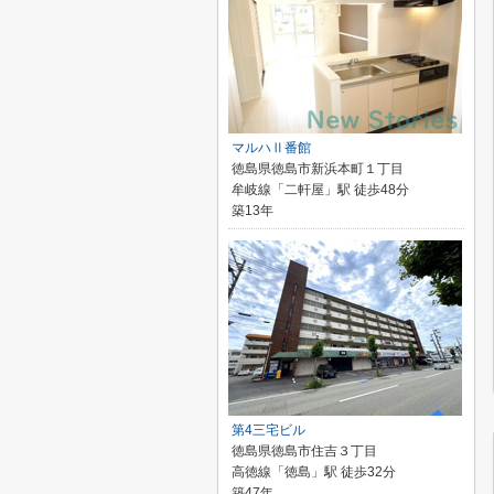
マルハⅡ番館
徳島県徳島市新浜本町１丁目
牟岐線「二軒屋」駅 徒歩48分
築13年
第4三宅ビル
徳島県徳島市住吉３丁目
高徳線「徳島」駅 徒歩32分
築47年