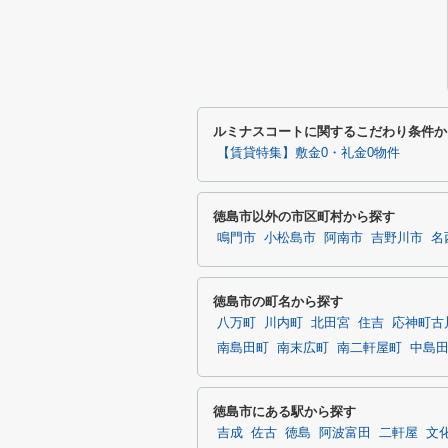
ルミナスコートに関するこだわり条件か
【賃貸特集】敷金0・礼金0物件
徳島市以外の市区町村から探す
鳴門市
小松島市
阿南市
吉野川市
名
徳島市の町名から探す
八万町
川内町
北田宮
住吉
応神町古
南島田町
南末広町
南二軒屋町
中島
徳島市にある駅から探す
吉成
佐古
徳島
阿波富田
二軒屋
文