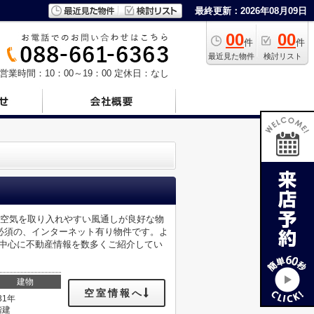
最終更新：2026年08月09日
00
00
件
件
最近見た物件
検討リスト
営業時間：10：00～19：00
定休日：なし
な空気を取り入れやすい風通しが良好な物
必須の、インターネット有り物件です。よ
市を中心に不動産情報を数多くご紹介してい
建物
空室情報へ
31年
階建