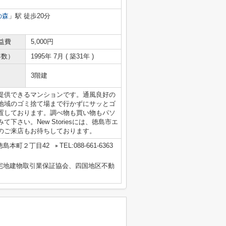
の森
」駅 徒歩20分
益費
5,000円
年数）
1995年 7月 ( 築31年 )
3階建
提供できるマンションです。通風良好の
地域のゴミ捨て場まで行かずにサッとゴ
置しております。調べ物も買い物もパソ
さい。New Storiesには、徳島市エ
のご来店もお待ちしております。
徳島本町２丁目42
TEL:088-661-6363
国宅地建物取引業保証協会、四国地区不動