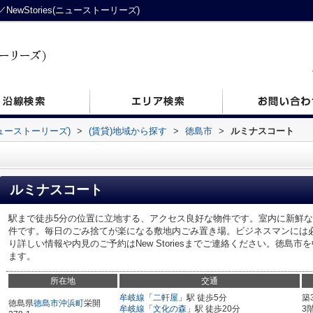
wStories(ニューストーリーズ)
ニューストーリーズ)
>
(賃貸)地域から探す
>
徳島市
>
ルミナスコート
ルミナスコート
駅まで徒歩5分の位置に立地する、アクセス良好な物件です。室内に新鮮
件です。毎日のごみ捨てが楽になる敷地内ごみ置き場。ビジネスマンには
り詳しい情報や内見のご予約はNew Storiesまでご連絡ください。徳島
ます。
所在地
交通
牟岐線
「
二軒屋
」駅 徒歩5分
築
徳島県
徳島市
沖浜町
栄開
牟岐線
「
文化の森
」駅 徒歩20分
3