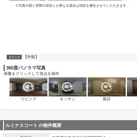
※写真や図と実際の現状とが異なる場合は現状を優先させていただきます
【外観】
コメント
360度パノラマ写真
画像をクリックして視点を操作
リビング
キッチン
風呂
ルミナスコート
の物件概要