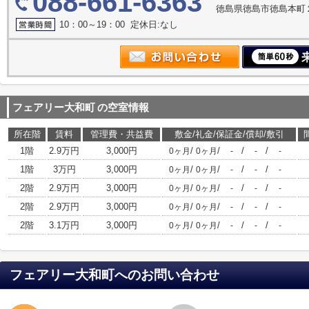
088-661-6363
徳島県徳島市徳島本町
10：00～19：00 定休日:なし
フェアリー大和町
の空室情報
所在階
賃料
管理費・共益費
敷金/礼金/保証金/償却/敷引
1階
2.9万円
3,000円
/
/
/
/
0ヶ月
0ヶ月
-
-
-
1階
3万円
3,000円
/
/
/
/
0ヶ月
0ヶ月
-
-
-
2階
2.9万円
3,000円
/
/
/
/
0ヶ月
0ヶ月
-
-
-
2階
2.9万円
3,000円
/
/
/
/
0ヶ月
0ヶ月
-
-
-
2階
3.1万円
3,000円
/
/
/
/
0ヶ月
0ヶ月
-
-
-
フェアリー大和町
へのお問い合わせ