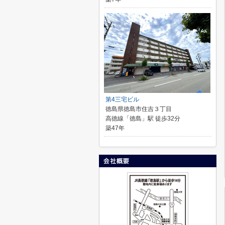
第4三宅ビル
徳島県徳島市住吉３丁目
高徳線「徳島」駅 徒歩32分
築47年