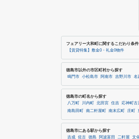
フェアリー大和町に関するこだわり条件
【賃貸特集】敷金0・礼金0物件
徳島市以外の市区町村から探す
鳴門市
小松島市
阿南市
吉野川市
名
徳島市の町名から探す
八万町
川内町
北田宮
住吉
応神町古
南島田町
南二軒屋町
南末広町
庄町
徳島市にある駅から探す
吉成
佐古
徳島
阿波富田
二軒屋
文