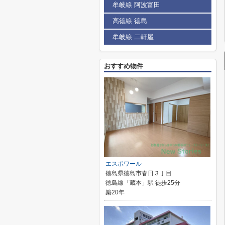
牟岐線 阿波富田
高徳線 徳島
牟岐線 二軒屋
おすすめ物件
エスポワール
徳島県徳島市春日３丁目
徳島線「蔵本」駅 徒歩25分
築20年