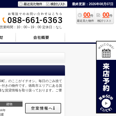
最終更新：2026年08月07日
00
00
件
件
最近見た物件
検討リスト
営業時間：10：00～19：00
定休日：なし
和町」のここがイチオシ。毎日のごみ捨て
ト付きの物件です。徳島市エリアにある賃
様な賃貸情報を取り扱っております。ご要
建物
空室情報へ
34年
階建