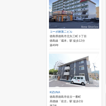
コーポ林第二ビル
徳島県徳島市北矢三町３丁目
徳島線「蔵本」駅 徒歩12分
築49年
KIZUNA
徳島県徳島市佐古一番町
高徳線「佐古」駅 徒歩2分
築7年