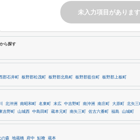
未入力項目がありま
から探す
西郡石井町
板野郡松茂町
板野郡北島町
板野郡藍住町
板野郡上板町
川
北沖洲
南昭和町
名東町
末広
中吉野町
南沖洲
南庄町
大原町
北矢三
東吉野町
山城西
中島田町
蔵本元町
南矢三町
佐古六番町
福島
山城町
化の森
地蔵橋
府中
鮎喰
蔵本