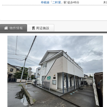
牟岐線
「
二軒屋
」駅 徒歩46分
木
物件情報
周辺施設