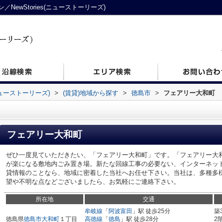
ewStories(ニューストーリーズ)
ニューストーリーズ)
>
(賃貸)地域から探す
>
徳島市
>
フェアリー大和町
フェアリー大和町
ぜひ一度見ていただきたい、「フェアリー大和町」です。「フェアリー大
が楽になる敷地内ごみ置き場。新たな回線工事の必要ない、インターネッ
貸情報のことなら、地域に密着した当社へお任せ下さい。当社は、多種多
望や不明な点などございましたら、お気軽にご連絡下さい。
所在地
交通
牟岐線
「
阿波富田
」駅 徒歩25分
築
徳島県
徳島市
大和町
１丁目
高徳線
「
徳島
」駅 徒歩28分
2