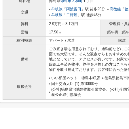
所在地
徳島県
徳島市
大和町
１丁目
牟岐線
「
阿波富田
」駅 徒歩25分
高徳線
「
徳
交通
牟岐線
「
二軒屋
」駅 徒歩46分
賃料
2.9万円～3.1万円
管理費・共
面積
17.50㎡
築年月（築
種別/構造
アパート / 木造
階建
ごみ置き場も用意されており、通勤前などにご
面でも大切です。そんな観点からもおすすめの
備考
地となっていて、アクセスが良いです。お家で
回線工事済み物件。物件をお探しの方はこちら
物件を取り揃えております。お客様に合った物
いい部屋ネット 徳島本町店
徳島県徳島市
国土交通大臣 (1) 第10990号
取扱会社
(公社)徳島県宅地建物取引業協会、(公社)全
産公正取引協議会