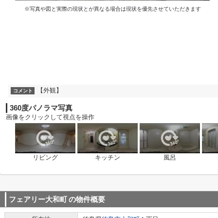
※写真や図と実際の現状とが異なる場合は現状を優先させていただきます
【外観】
コメント
360度パノラマ写真
画像をクリックして視点を操作
リビング
キッチン
風呂
フェアリー大和町
の物件概要