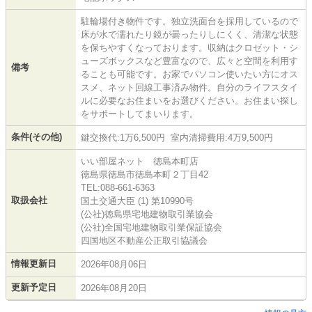
駐輪場付き物件です。独立洗面台を採用しているので
床が水で濡れたり鏡が曇ったりしにくく、清潔な状態
を保ちやすくなっております。収納はクロゼット・シ
ューズボックスなど豊富なので、広々と空間を利用す
備考
ることも可能です。お家でパソコン使いたい方にオス
スメ、ネット回線工事済み物件。自分のライフスタイ
ルに必要なお住まいをお選びください。お住まい探し
をサポートしてまいります。
条件(その他)
鍵交換代:1万6,500円 室内清掃費用:4万9,500円
いい部屋ネット 徳島本町店
徳島県徳島市徳島本町２丁目42
TEL:088-661-6363
取扱会社
国土交通大臣 (1) 第10990号
(公社)徳島県宅地建物取引業協会
(公社)全国宅地建物取引業保証協会
四国地区不動産公正取引協議会
情報更新日
2026年08月06日
更新予定日
2026年08月20日