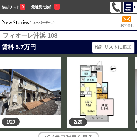
0
1
検討リスト
最近見た物件
お問合せ
フィオーレ沖浜 103
賃料
5.7
万円
検討リストに追加
1/20
2/20