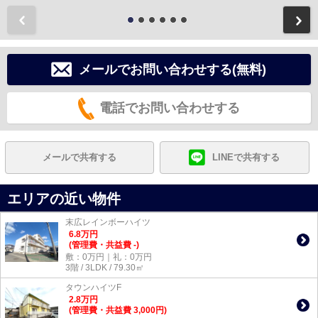
前
メールでお問い合わせする(無料)
電話でお問い合わせする
メールで共有する
LINEで共有する
エリアの近い物件
末広レインボーハイツ
6.8
万
円
(管理費・共益費 -)
敷：0万円｜礼：0万円
3階 / 3LDK / 79.30㎡
タウンハイツF
2.8
万
円
(管理費・共益費 3,000円)