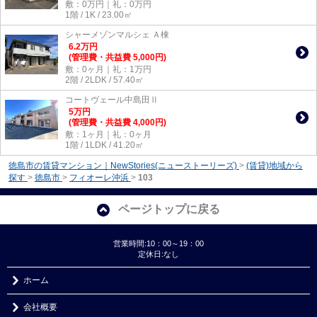
敷：0万円｜礼：0万円
1階 / 1K / 23.00㎡
シャーメゾンマルシェ Ａ棟
6.2
万
円
(管理費・共益費 5,000円)
敷：0ヶ月｜礼：1万円
2階 / 2LDK / 57.40㎡
コートヴェール中島田Ⅱ
5
万
円
(管理費・共益費 4,000円)
敷：1ヶ月｜礼：0ヶ月
1階 / 1LDK / 41.20㎡
徳島市の賃貸マンション｜NewStories(ニューストーリーズ)
>
(賃貸)地域から
探す
>
徳島市
>
フィオーレ沖浜
>
103
ページトップに戻る
営業時間:10：00～19：00
定休日:なし
ホーム
会社概要