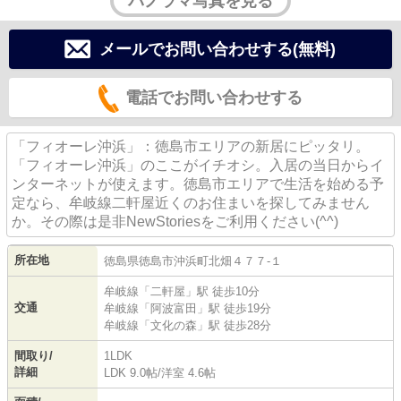
パノラマ写真を見る
メールでお問い合わせする(無料)
電話でお問い合わせする
「フィオーレ沖浜」：徳島市エリアの新居にピッタリ。
「フィオーレ沖浜」のここがイチオシ。入居の当日からイ
ンターネットが使えます。徳島市エリアで生活を始める予
定なら、牟岐線二軒屋近くのお住まいを探してみません
か。その際は是非NewStoriesをご利用ください(^^)
所在地
徳島県
徳島市
沖浜町
北畑４７７-１
牟岐線
「
二軒屋
」駅 徒歩10分
交通
牟岐線
「
阿波富田
」駅 徒歩19分
牟岐線
「
文化の森
」駅 徒歩28分
間取り/
1LDK
詳細
LDK 9.0帖
/
洋室 4.6帖