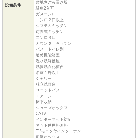
敷地内ごみ置き場
設備条件
駐車2台可
ガスコンロ
コンロ２口以上
システムキッチン
対面式キッチン
コンロ３口
カウンターキッチン
バス・トイレ別
追焚機能浴室
温水洗浄便座
洗髪洗面化粧台
浴室１坪以上
シャワー
独立洗面台
ユニットバス
エアコン
床下収納
シューズボックス
CATV
インターネット対応
ネット使用料無料
TVモニタ付インターホン
宅配ボックス