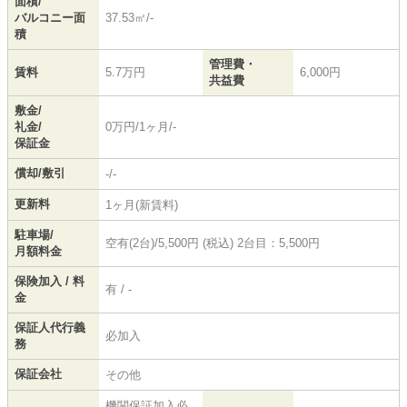
面積/
バルコニー面
37.53㎡/-
積
管理費・
賃料
5.7万円
6,000円
共益費
敷金/
礼金/
0万円/1ヶ月/-
保証金
償却/敷引
-/-
更新料
1ヶ月(新賃料)
駐車場/
空有(2台)/5,500円 (税込) 2台目：5,500円
月額料金
保険加入 / 料
有 / -
金
保証人代行義
必加入
務
保証会社
その他
機関保証加入必