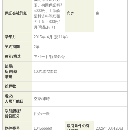
須。初回保証料3
5000円、月額保
保証会社詳細
向き
東
証料賃料等総額
の１％＋800円/
月(商品あり)
築年月
2015年 4月 (築11年)
契約期間
2年
種別/構造
アパート/軽量鉄骨
部屋/
所在階/
103/1階/2階建
階建
総戸数
-
現況/
空家/即時
入居可能日
取引態様/
仲介/一般
賃貸区分
取引条件の有
物件番号
104566660
2026年08月20日