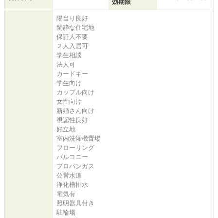
効期限
陽当り良好
閑静な住宅地
保証人不要
２人入居可
学生相談
法人可
カードキー
学生向け
カップル向け
女性向け
新婚さん向け
視認性良好
好立地
室内洗濯機置場
フローリング
バルコニー
プロパンガス
公営水道
浄化槽排水
電気有
照明器具付き
駐輪場