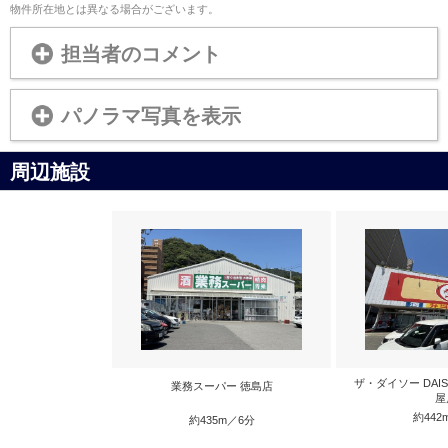
物件所在地とは異なる場合がございます。
担当者のコメント
パノラマ写真を表示
周辺施設
ザ・ダイソー DAI
業務スーパー 徳島店
屋
約442
約435m／6分