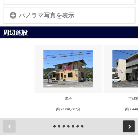
パノラマ写真を表示
周辺施設
串松
可成家
約6898m／87分
約3644
前