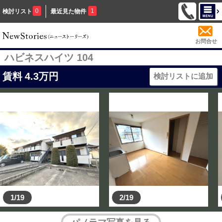
0
1
検討リスト
最近見た物件
お問合せ
ハビネスハイツ 104
賃料
4.3
万円
検討リストに追加
1/19
2/19