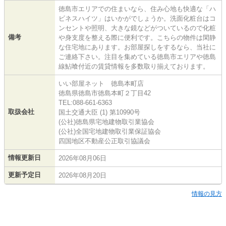
徳島市エリアでの住まいなら、住み心地も快適な「ハ
ビネスハイツ」はいかがでしょうか。洗面化粧台はコ
ンセントや照明、大きな鏡などがついているので化粧
備考
や身支度を整える際に便利です。こちらの物件は閑静
な住宅地にあります。お部屋探しをするなら、当社に
ご連絡下さい。注目を集めている徳島市エリアや徳島
線鮎喰付近の賃貸情報を多数取り揃えております。
いい部屋ネット 徳島本町店
徳島県徳島市徳島本町２丁目42
TEL:088-661-6363
取扱会社
国土交通大臣 (1) 第10990号
(公社)徳島県宅地建物取引業協会
(公社)全国宅地建物取引業保証協会
四国地区不動産公正取引協議会
情報更新日
2026年08月06日
更新予定日
2026年08月20日
情報の見方