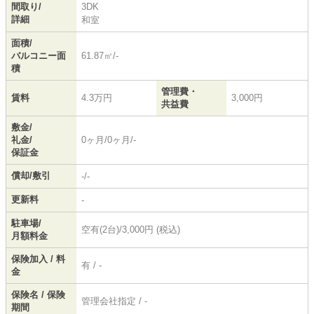
間取り/
3DK
詳細
和室
面積/
バルコニー面
61.87㎡/-
積
管理費・
賃料
4.3万円
3,000円
共益費
敷金/
礼金/
0ヶ月/0ヶ月/-
保証金
償却/敷引
-/-
更新料
-
駐車場/
空有(2台)/3,000円 (税込)
月額料金
保険加入 / 料
有 / -
金
保険名 / 保険
管理会社指定 / -
期間