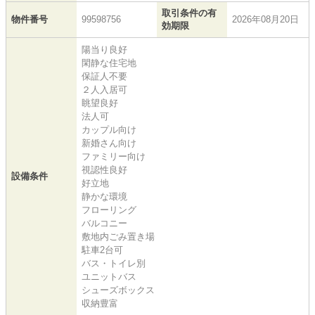
取引条件の有
物件番号
99598756
2026年08月20日
効期限
陽当り良好
閑静な住宅地
保証人不要
２人入居可
眺望良好
法人可
カップル向け
新婚さん向け
ファミリー向け
視認性良好
設備条件
好立地
静かな環境
フローリング
バルコニー
敷地内ごみ置き場
駐車2台可
バス・トイレ別
ユニットバス
シューズボックス
収納豊富