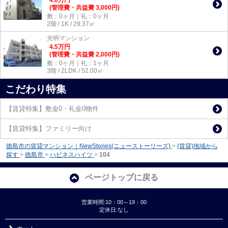
(管理費・共益費 3,000円)
敷：0ヶ月｜礼：0ヶ月
2階 / 1K / 29.37㎡
光明マンション
4.5
万
円
(管理費・共益費 2,000円)
敷：0ヶ月｜礼：1ヶ月
3階 / 2LDK / 52.00㎡
こだわり特集
【賃貸特集】敷金0・礼金0物件
【賃貸特集】ファミリー向け
徳島市の賃貸マンション｜NewStories(ニューストーリーズ)
>
(賃貸)地域から
探す
>
徳島市
>
ハビネスハイツ
>
104
ページトップに戻る
営業時間:10：00～19：00
定休日:なし