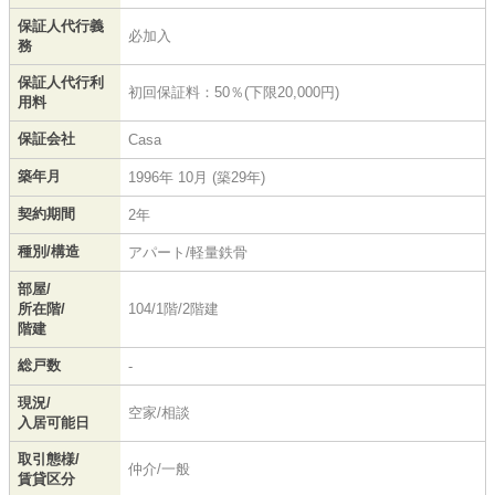
保証人代行義
必加入
務
保証人代行利
初回保証料：50％(下限20,000円)
用料
保証会社
Casa
築年月
1996年 10月 (築29年)
契約期間
2年
種別/構造
アパート/軽量鉄骨
部屋/
所在階/
104/1階/2階建
階建
総戸数
-
現況/
空家/相談
入居可能日
取引態様/
仲介/一般
賃貸区分