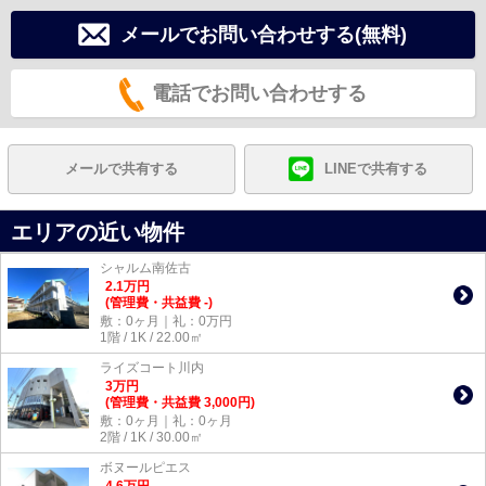
メールでお問い合わせする(無料)
電話でお問い合わせする
メールで共有する
LINEで共有する
エリアの近い物件
シャルム南佐古
2.1
万
円
(管理費・共益費 -)
敷：0ヶ月｜礼：0万円
1階 / 1K / 22.00㎡
ライズコート川内
3
万
円
(管理費・共益費 3,000円)
敷：0ヶ月｜礼：0ヶ月
2階 / 1K / 30.00㎡
ボヌールピエス
4.6
万
円