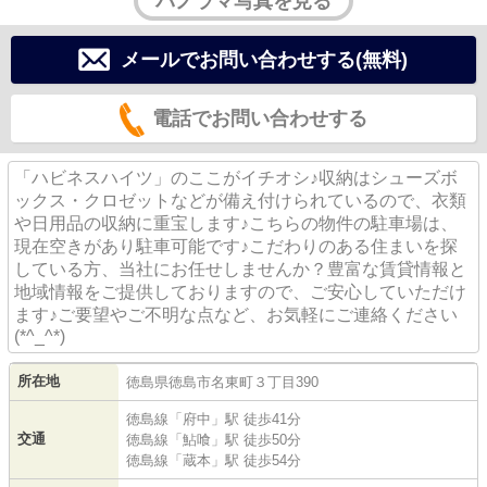
パノラマ写真を見る
メールでお問い合わせする(無料)
電話でお問い合わせする
「ハビネスハイツ」のここがイチオシ♪収納はシューズボ
ックス・クロゼットなどが備え付けられているので、衣類
や日用品の収納に重宝します♪こちらの物件の駐車場は、
現在空きがあり駐車可能です♪こだわりのある住まいを探
している方、当社にお任せしませんか？豊富な賃貸情報と
地域情報をご提供しておりますので、ご安心していただけ
ます♪ご要望やご不明な点など、お気軽にご連絡ください
(*^_^*)
所在地
徳島県
徳島市
名東町
３丁目390
徳島線
「
府中
」駅 徒歩41分
交通
徳島線
「
鮎喰
」駅 徒歩50分
徳島線
「
蔵本
」駅 徒歩54分