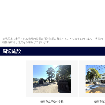
※地図上に表示される物件の位置は付近住所に所在することを表すものであり、実際の
物件所在地とは異なる場合がございます。
周辺施設
徳島市立千松小学校
徳島市城