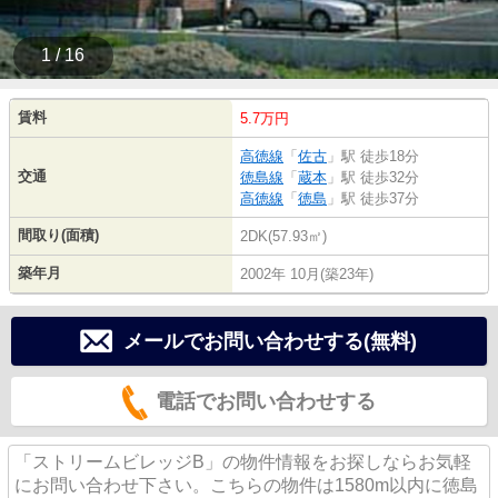
1 / 16
賃料
5.7万円
高徳線
「
佐古
」駅 徒歩18分
交通
徳島線
「
蔵本
」駅 徒歩32分
高徳線
「
徳島
」駅 徒歩37分
間取り(面積)
2DK(57.93㎡)
築年月
2002年 10月(築23年)
メールでお問い合わせする(無料)
電話でお問い合わせする
「ストリームビレッジB」の物件情報をお探しならお気軽
にお問い合わせ下さい。こちらの物件は1580m以内に徳島