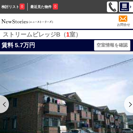
0
0
検討リスト
最近見た物件
お問合せ
ストリームビレッジB（
1
室）
賃料
5.7万円
空室情報を確認