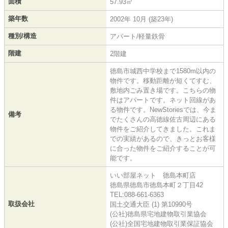
面積
57.93㎡
築年数
2002年 10月 (築23年)
種別/構造
アパート/軽量鉄骨
階建
2階建
徳島市城西中学校まで1580m以内の
物件です。移動距離が短くてすむ、
敷地内ごみ置き場です。こちらの物
件はアパートです。ネット回線があ
る物件です。NewStoriesでは、今ま
備考
でたくさんの高徳線佐古周辺にある
物件をご紹介してきました。これま
での実績があるので、きっとお客様
に合った物件をご紹介することが可
能です。
いい部屋ネット 徳島本町店
徳島県徳島市徳島本町２丁目42
TEL:088-661-6363
取扱会社
国土交通大臣 (1) 第10990号
(公社)徳島県宅地建物取引業協会
(公社)全国宅地建物取引業保証協会