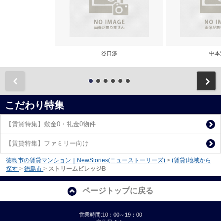
谷口渉
中本
前
こだわり特集
【賃貸特集】敷金0・礼金0物件
【賃貸特集】ファミリー向け
徳島市の賃貸マンション｜NewStories(ニューストーリーズ)
>
(賃貸)地域から
探す
>
徳島市
>
ストリームビレッジB
ページトップに戻る
営業時間:10：00～19：00