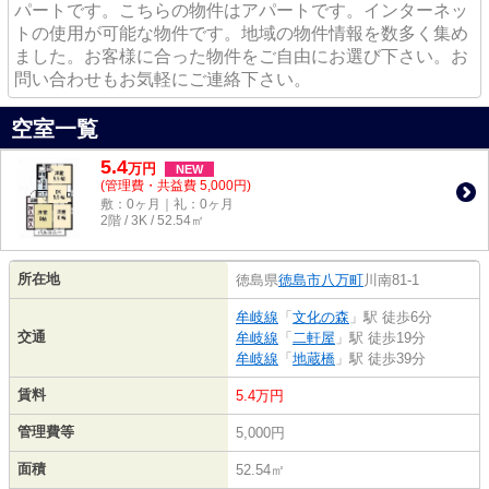
パートです。こちらの物件はアパートです。インターネッ
トの使用が可能な物件です。地域の物件情報を数多く集め
ました。お客様に合った物件をご自由にお選び下さい。お
問い合わせもお気軽にご連絡下さい。
空室一覧
5.4
万
円
NEW
(管理費・共益費 5,000円)
敷：0ヶ月｜礼：0ヶ月
2階 / 3K / 52.54㎡
所在地
徳島県
徳島市
八万町
川南81-1
牟岐線
「
文化の森
」駅 徒歩6分
交通
牟岐線
「
二軒屋
」駅 徒歩19分
牟岐線
「
地蔵橋
」駅 徒歩39分
賃料
5.4万円
管理費等
5,000円
面積
52.54㎡