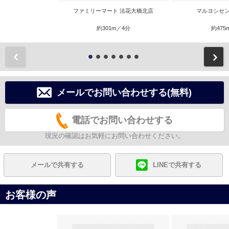
ファミリーマート 法花大橋北店
マルヨシセン
約301m／4分
約475
前
メールでお問い合わせする(無料)
電話でお問い合わせする
現況の確認はお気軽にお問い合わせください。
メールで共有する
LINEで共有する
お客様の声