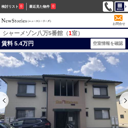
0
0
検討リスト
最近見た物件
お問合せ
シャーメゾン八万5番館（
1
室）
賃料
5.4万円
空室情報を確認