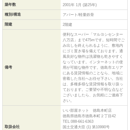
築年数
2001年 1月 (築25年)
種別/構造
アパート/軽量鉄骨
階建
2階建
便利なスーパー「マルヨシセンター
八万店」まで475mです。短時間でご
み出しを終えられるように、敷地内
にゴミ置き場を備えております。通
風良好な物件は洗濯物も乾きやすく
なっています。インターネットの使
備考
用が可能な物件です。徳島市エリア
にある賃貸情報のことなら、地域に
密着した当社へお任せ下さい。当社
は、多種多様な賃貸情報を取り扱っ
ております。ご要望や不明な点など
ございましたら、お気軽にご連絡下
さい。
いい部屋ネット 徳島本町店
徳島県徳島市徳島本町２丁目42
TEL:088-661-6363
取扱会社
国土交通大臣 (1) 第10990号