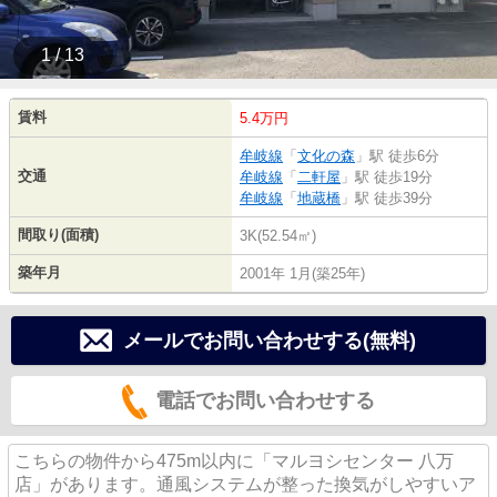
1 / 13
賃料
5.4万円
牟岐線
「
文化の森
」駅 徒歩6分
交通
牟岐線
「
二軒屋
」駅 徒歩19分
牟岐線
「
地蔵橋
」駅 徒歩39分
間取り(面積)
3K(52.54㎡)
築年月
2001年 1月(築25年)
メールでお問い合わせする(無料)
電話でお問い合わせする
こちらの物件から475m以内に「マルヨシセンター 八万
店」があります。通風システムが整った換気がしやすいア