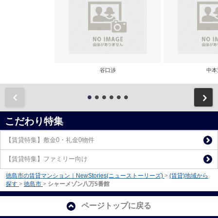
谷口渉
中本
前
こだわり特集
【賃貸特集】敷金0・礼金0物件
【賃貸特集】ファミリー向け
徳島市の賃貸マンション｜NewStories(ニューストーリーズ)
>
(賃貸)地域から
探す
>
徳島市
>
シャーメゾン八万5番館
ページトップに戻る