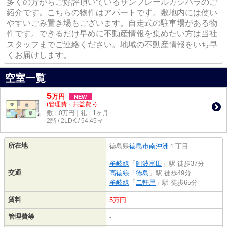
多くの方からご好評頂いているサンフレールカシハラのご
紹介です。こちらの物件はアパートです。敷地内には使い
やすいごみ置き場もございます。自走式の駐車場がある物
件です。できるだけ早めに不動産情報を集めたい方は当社
スタッフまでご連絡ください。地域の不動産情報をいち早
くお届けします。
空室一覧
5
万
円
NEW
(管理費・共益費 -)
敷：0万円｜礼：1ヶ月
2階 / 2LDK / 54.45㎡
所在地
徳島県
徳島市
南沖洲
１丁目
牟岐線
「
阿波富田
」駅 徒歩37分
交通
高徳線
「
徳島
」駅 徒歩49分
牟岐線
「
二軒屋
」駅 徒歩65分
賃料
5万円
管理費等
-