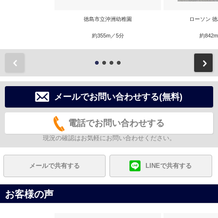
徳島市立沖洲幼稚園
ローソン 
約355m／5分
約842
前
メールでお問い合わせする(無料)
電話でお問い合わせする
現況の確認はお気軽にお問い合わせください。
メールで共有する
LINEで共有する
お客様の声