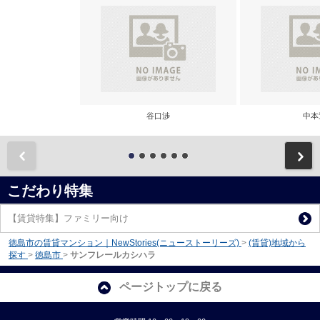
谷口渉
中本
前
こだわり特集
【賃貸特集】ファミリー向け
徳島市の賃貸マンション｜NewStories(ニューストーリーズ)
>
(賃貸)地域から
探す
>
徳島市
>
サンフレールカシハラ
ページトップに戻る