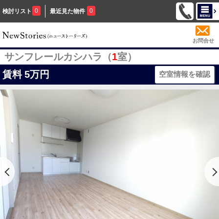
0
0
検討リスト
最近見た物件
お問合せ
サンフレールカシハラ（
1
室）
賃料
5万円
空室情報を確認