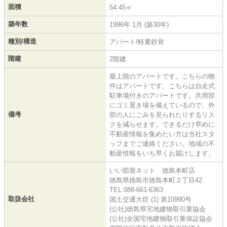
面積
54.45㎡
築年数
1996年 1月 (築30年)
種別/構造
アパート/軽量鉄骨
階建
2階建
最上階のアパートです。こちらの物
件はアパートです。こちらは自走式
駐車場付きのアパートです。共用部
にゴミ置き場を備えているので、外
備考
部の人にごみを見られたりするリス
クを減らせます。できるだけ早めに
不動産情報を集めたい方は当社スタ
ッフまでご連絡ください。地域の不
動産情報をいち早くお届けします。
いい部屋ネット 徳島本町店
徳島県徳島市徳島本町２丁目42
TEL:088-661-6363
取扱会社
国土交通大臣 (1) 第10990号
(公社)徳島県宅地建物取引業協会
(公社)全国宅地建物取引業保証協会