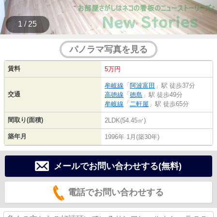
1 / 25
パノラマ写真を見る
賃料
5万円
牟岐線
「
阿波富田
」駅 徒歩37分
交通
高徳線
「
徳島
」駅 徒歩49分
牟岐線
「
二軒屋
」駅 徒歩65分
間取り(面積)
2LDK(54.45㎡)
築年月
1996年 1月(築30年)
メールでお問い合わせする(無料)
電話でお問い合わせする