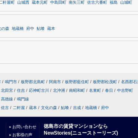
二軒屋町
山城西
蔵本元町
中島田町
南矢三町
佐古六番町
福島
山城町
化の森
地蔵橋
府中
鮎喰
蔵本
市
/
鳴門市
/
板野郡北島町
/
阿南市
/
板野郡藍住町
/
板野郡松茂町
/
名西郡石
北田宮
/
住吉
/
応神町古川
/
北沖洲
/
南昭和町
/
名東町
/
春日
/
中吉野町
高徳線
/
鳴門線
佐古
/
二軒屋
/
蔵本
/
文化の森
/
鮎喰
/
吉成
/
地蔵橋
/
府中
徳島市の賃貸マンションなら
お問い合わせ
NewStories(ニューストーリーズ)
お客様の声