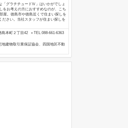
な「グラチチュードⅣ」はいかがでしょ
越しをお考えの方におすすめなのが、こち
のお部屋。徳島市や徳島近くで住まい探しを
ください。当社スタッフが住まい探しを
徳島本町２丁目42
TEL:088-661-6363
国宅地建物取引業保証協会、四国地区不動