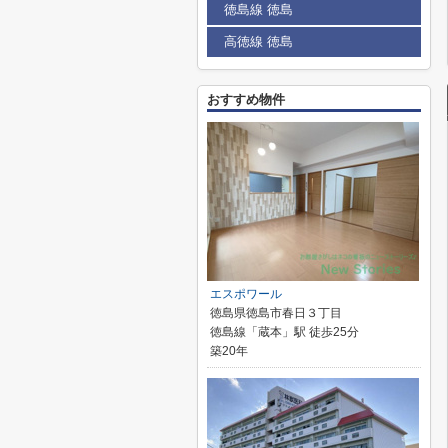
徳島線 徳島
高徳線 徳島
おすすめ物件
エスポワール
徳島県徳島市春日３丁目
徳島線「蔵本」駅 徒歩25分
築20年