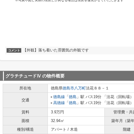
※写真や図と実際の現状とが異なる場合は現状を優先させていただきます
【外観】落ち着いた雰囲気の外観です
コメント
グラチチュードⅣ
の物件概要
所在地
徳島県
徳島市
八万町
法花８８－１
徳島線
「
徳島
」駅 バス19分 「法花（回転場）
交通
高徳線
「
徳島
」駅 バス19分 「法花（回転場）
賃料
3.9万円
管理費・共
面積
32.94㎡
築年月（築
種別/構造
アパート / 木造
階建