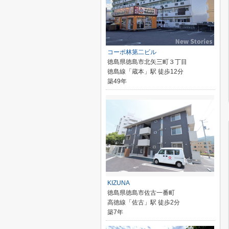
コーポ林第二ビル
徳島県徳島市北矢三町３丁目
徳島線「蔵本」駅 徒歩12分
築49年
KIZUNA
徳島県徳島市佐古一番町
高徳線「佐古」駅 徒歩2分
築7年