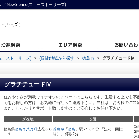
ewStories(ニューストーリーズ)
ニューストーリーズ)
>
(賃貸)地域から探す
>
徳島市
>
グラチチュードⅣ
グラチチュードⅣ
住みやすさが満載でイチオシのアパートはこちらです。生活する上でも不
宅をお探しの方は、お気軽に当社へご連絡下さい。当社は、お客様のご希
また、しっかりとサポート致しますのでご安心してお任せ下さい。
所在地
交通
築
徳島県
徳島市
八万町
法花８８
徳島線
「
徳島
」駅 バス19分 「法花（回転
2
－１
場）」 停歩7分
木