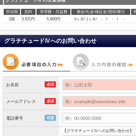
グラチチュードⅣ
の空室情報
所在階
賃料
管理費・共益費
敷金/礼金/保証金/償却/敷引
1階
3.9万円
5,800円
/
/
/
/
0ヶ月
1ヶ月
-
-
-
グラチチュードⅣ
へのお問い合わせ
お名前
必須
メールアドレス
必須
電話番号
任意
【グラチチュードⅣへのお問い合わせ】