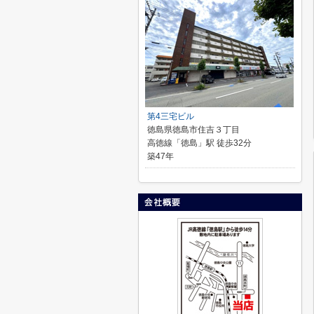
第4三宅ビル
徳島県徳島市住吉３丁目
高徳線「徳島」駅 徒歩32分
築47年