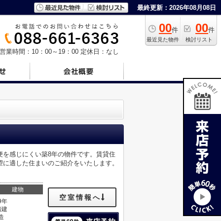
最終更新：2026年08月08日
00
00
件
件
最近見た物件
検討リスト
営業時間：10：00～19：00
定休日：なし
便を感じにくい築8年の物件です。賃貸住
望に適した住まいのご紹介をいたします。
建物
空室情報へ
9年
階建
造