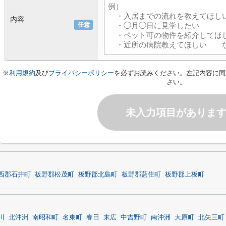
内容
任意
※
利用規約
及び
プライバシーポリシー
を必ずお読みください。左記内容に同
さい。
未入力項目がありま
西郡石井町
板野郡松茂町
板野郡北島町
板野郡藍住町
板野郡上板町
川
北沖洲
南昭和町
名東町
春日
末広
中吉野町
南沖洲
大原町
北矢三町