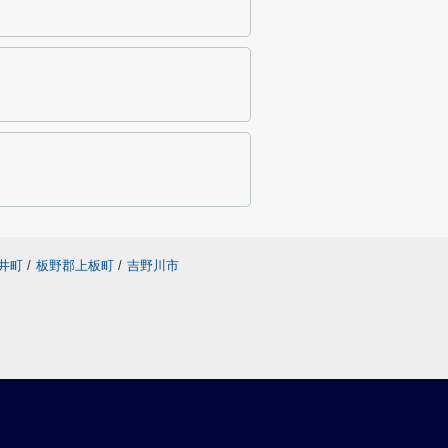
井町
/
板野郡上板町
/
吉野川市