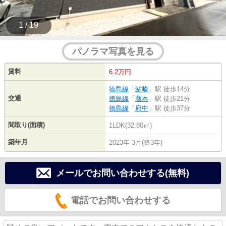
1 / 19
パノラマ写真を見る
賃料
6.2万円
徳島線
「
鮎喰
」駅 徒歩14分
交通
徳島線
「
蔵本
」駅 徒歩21分
徳島線
「
府中
」駅 徒歩37分
間取り(面積)
1LDK(32.80㎡)
築年月
2023年 3月(築3年)
メールでお問い合わせする(無料)
電話でお問い合わせする