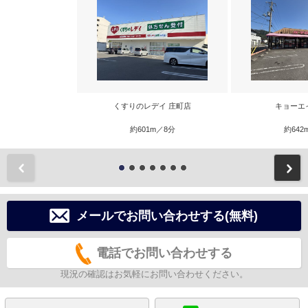
くすりのレデイ 庄町店
キョーエ
約601m／8分
約642
前
メールでお問い合わせする(無料)
電話でお問い合わせする
現況の確認はお気軽にお問い合わせください。