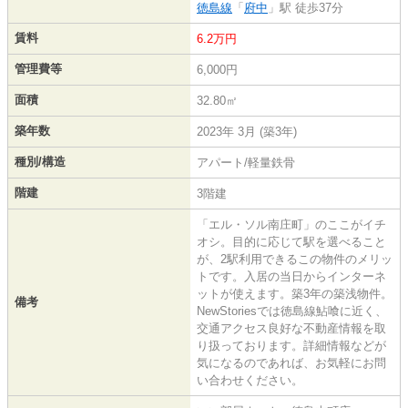
徳島線
「
府中
」駅 徒歩37分
賃料
6.2万円
管理費等
6,000円
面積
32.80㎡
築年数
2023年 3月 (築3年)
種別/構造
アパート/軽量鉄骨
階建
3階建
「エル・ソル南庄町」のここがイチ
オシ。目的に応じて駅を選べること
が、2駅利用できるこの物件のメリッ
トです。入居の当日からインターネ
ットが使えます。築3年の築浅物件。
備考
NewStoriesでは徳島線鮎喰に近く、
交通アクセス良好な不動産情報を取
り扱っております。詳細情報などが
気になるのであれば、お気軽にお問
い合わせください。