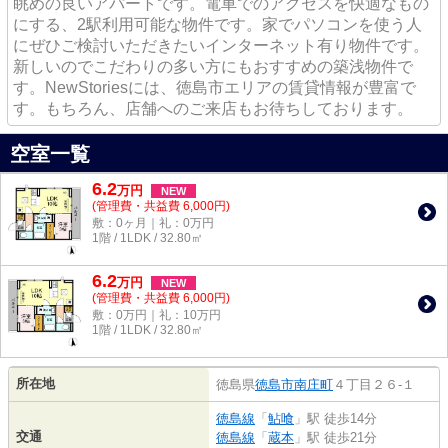
眺めの良いアパートです。電車でのアクセスを快適なもの
にする、2駅利用可能な物件です。家でパソコンを使う人
にぜひご検討いただきたいインターネット有り物件です。
新しいのでこだわりの多い方にもおすすめの築浅物件で
す。NewStoriesには、徳島市エリアの賃貸情報が豊富で
す。もちろん、店舗へのご来店もお待ちしております。
空室一覧
6.2
万
円
NEW
(管理費・共益費 6,000円)
敷：0ヶ月｜礼：0万円
1階 / 1LDK / 32.80㎡
6.2
万
円
NEW
(管理費・共益費 6,000円)
敷：0万円｜礼：10万円
1階 / 1LDK / 32.80㎡
所在地
徳島県
徳島市
南庄町
４丁目２６-１
徳島線
「
鮎喰
」駅 徒歩14分
交通
徳島線
「
蔵本
」駅 徒歩21分