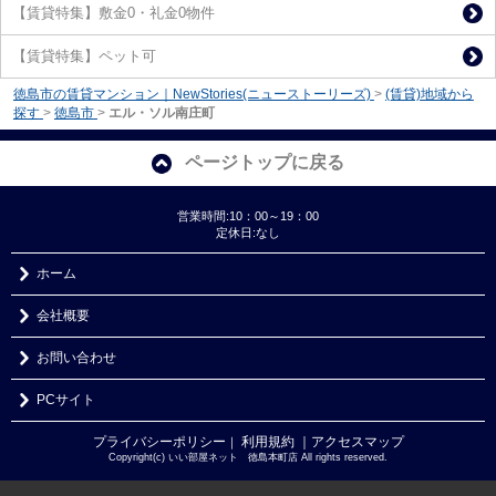
【賃貸特集】敷金0・礼金0物件
【賃貸特集】ペット可
徳島市の賃貸マンション｜NewStories(ニューストーリーズ)
>
(賃貸)地域から
探す
>
徳島市
>
エル・ソル南庄町
ページトップに戻る
営業時間:10：00～19：00
定休日:なし
ホーム
会社概要
お問い合わせ
PCサイト
プライバシーポリシー
利用規約
｜アクセスマップ
｜
Copyright(c) いい部屋ネット 徳島本町店 All rights reserved.