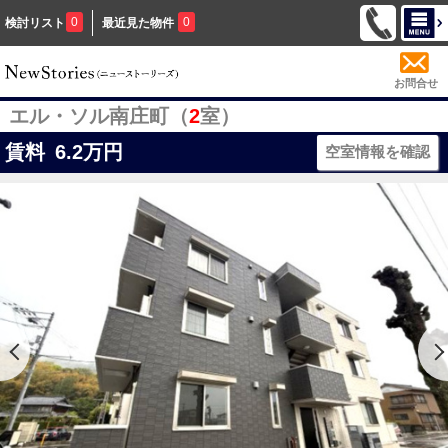
0
0
検討リスト
最近見た物件
お問合せ
エル・ソル南庄町（
2
室）
賃料
6.2
万円
空室情報を確認