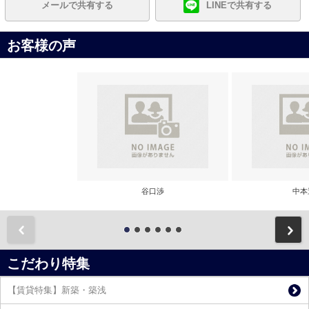
メールで共有する
LINEで共有する
お客様の声
谷口渉
中本
前
こだわり特集
【賃貸特集】新築・築浅