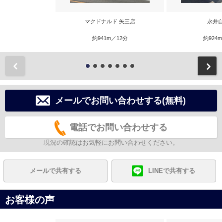
マクドナルド 矢三店
永井
約941m／12分
約924
前
メールでお問い合わせする(無料)
電話でお問い合わせする
現況の確認はお気軽にお問い合わせください。
メールで共有する
LINEで共有する
お客様の声