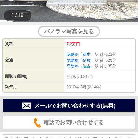
1 / 19
パノラマ写真を見る
賃料
7.2万円
徳島線
「
蔵本
」駅 徒歩21分
交通
徳島線
「
鮎喰
」駅 徒歩28分
高徳線
「
佐古
」駅 徒歩35分
間取り(面積)
2LDK(73.21㎡)
築年月
2012年 3月(築14年)
メールでお問い合わせする(無料)
電話でお問い合わせする