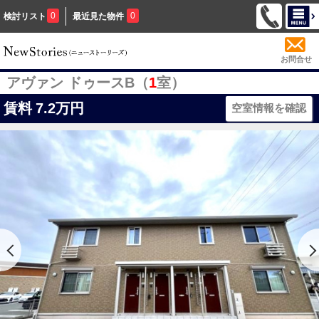
0
0
検討リスト
最近見た物件
お問合せ
アヴァン ドゥースB（
1
室）
賃料
7.2万円
空室情報を確認