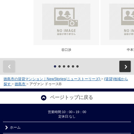
谷口渉
中本
前
徳島市の賃貸マンション｜NewStories(ニューストーリーズ)
>
(賃貸)地域から
探す
>
徳島市
>
アヴァン ドゥースB
ページトップに戻る
営業時間:10：00～19：00
定休日:なし
ホーム