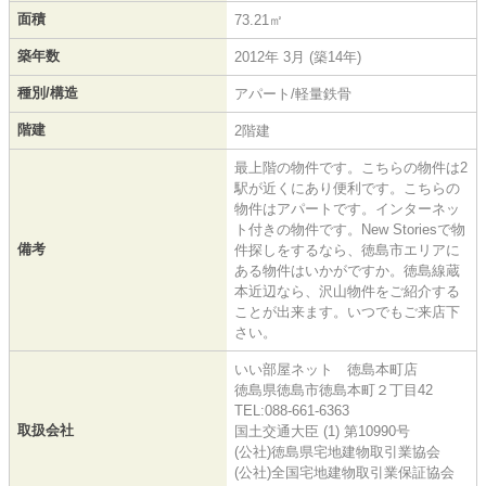
面積
73.21㎡
築年数
2012年 3月 (築14年)
種別/構造
アパート/軽量鉄骨
階建
2階建
最上階の物件です。こちらの物件は2
駅が近くにあり便利です。こちらの
物件はアパートです。インターネッ
ト付きの物件です。New Storiesで物
備考
件探しをするなら、徳島市エリアに
ある物件はいかがですか。徳島線蔵
本近辺なら、沢山物件をご紹介する
ことが出来ます。いつでもご来店下
さい。
いい部屋ネット 徳島本町店
徳島県徳島市徳島本町２丁目42
TEL:088-661-6363
取扱会社
国土交通大臣 (1) 第10990号
(公社)徳島県宅地建物取引業協会
(公社)全国宅地建物取引業保証協会