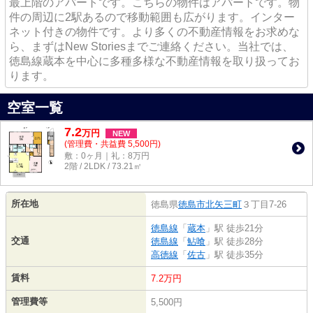
最上階のアパートです。こちらの物件はアパートです。物
件の周辺に2駅あるので移動範囲も広がります。インター
ネット付きの物件です。より多くの不動産情報をお求めな
ら、まずはNew Storiesまでご連絡ください。当社では、
徳島線蔵本を中心に多種多様な不動産情報を取り扱ってお
ります。
空室一覧
7.2
万
円
NEW
(管理費・共益費 5,500円)
敷：0ヶ月｜礼：8万円
2階 / 2LDK / 73.21㎡
所在地
徳島県
徳島市
北矢三町
３丁目7-26
徳島線
「
蔵本
」駅 徒歩21分
交通
徳島線
「
鮎喰
」駅 徒歩28分
高徳線
「
佐古
」駅 徒歩35分
賃料
7.2万円
管理費等
5,500円