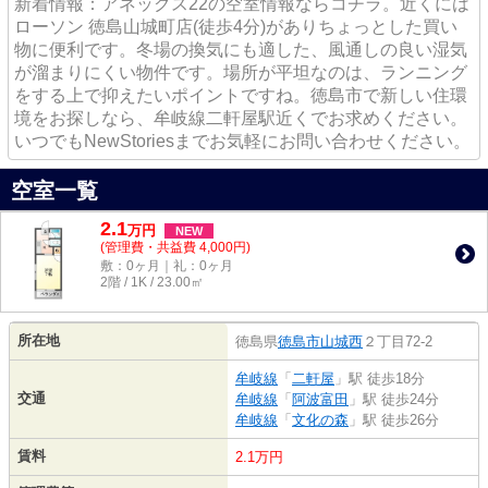
新着情報：アネックス22の空室情報ならコチラ。近くには
ローソン 徳島山城町店(徒歩4分)がありちょっとした買い
物に便利です。冬場の換気にも適した、風通しの良い湿気
が溜まりにくい物件です。場所が平坦なのは、ランニング
をする上で抑えたいポイントですね。徳島市で新しい住環
境をお探しなら、牟岐線二軒屋駅近くでお求めください。
いつでもNewStoriesまでお気軽にお問い合わせください。
空室一覧
2.1
万
円
NEW
(管理費・共益費 4,000円)
敷：0ヶ月｜礼：0ヶ月
2階 / 1K / 23.00㎡
所在地
徳島県
徳島市
山城西
２丁目72-2
牟岐線
「
二軒屋
」駅 徒歩18分
交通
牟岐線
「
阿波富田
」駅 徒歩24分
牟岐線
「
文化の森
」駅 徒歩26分
賃料
2.1万円