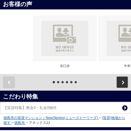
お客様の声
谷口渉
中本
前
こだわり特集
【賃貸特集】敷金0・礼金0物件
徳島市の賃貸マンション｜NewStories(ニューストーリーズ)
>
(賃貸)地域から
探す
>
徳島市
>
アネックス22