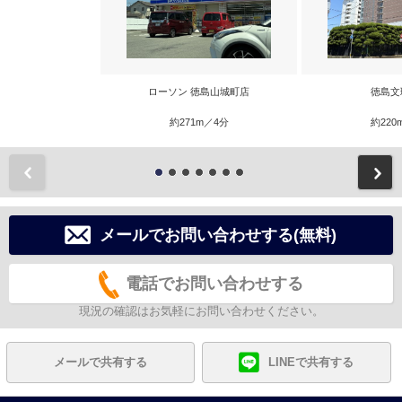
ローソン 徳島山城町店
徳島文
約271m／4分
約220
前
メールでお問い合わせする(無料)
電話でお問い合わせする
現況の確認はお気軽にお問い合わせください。
メールで共有する
LINEで共有する