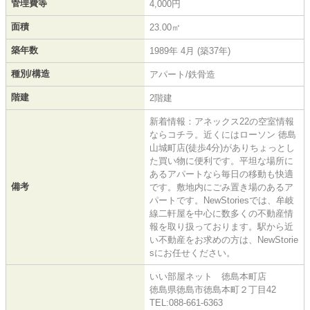
管理費等
4,000円
面積
23.00㎡
築年数
1989年 4月 (築37年)
種別/構造
アパート/鉄骨造
階建
2階建
新着情報：アネックス22の空室情報
ならコチラ。近くにはローソン 徳島
山城町店(徒歩4分)がありちょっとし
た買い物に便利です。平坦な場所に
あるアパートなら毎日の移動も快適
備考
です。敷地内にごみ置き場のあるア
パートです。NewStoriesでは、牟岐
線二軒屋を中心に数多くの不動産情
報を取り扱っております。駅から近
い不動産をお求めの方は、NewStorie
sにお任せください。
いい部屋ネット 徳島本町店
徳島県徳島市徳島本町２丁目42
TEL:088-661-6363