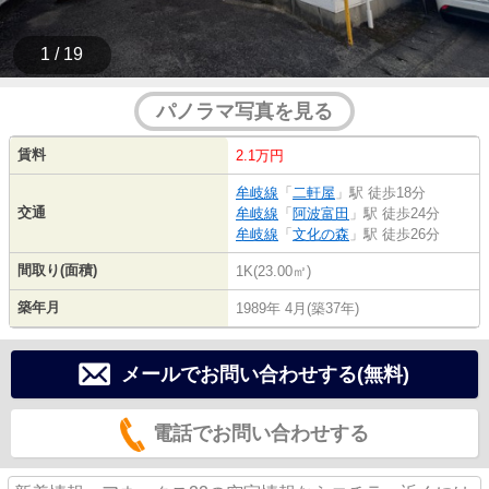
1 / 19
パノラマ写真を見る
賃料
2.1万円
牟岐線
「
二軒屋
」駅 徒歩18分
交通
牟岐線
「
阿波富田
」駅 徒歩24分
牟岐線
「
文化の森
」駅 徒歩26分
間取り(面積)
1K(23.00㎡)
築年月
1989年 4月(築37年)
メールでお問い合わせする(無料)
電話でお問い合わせする