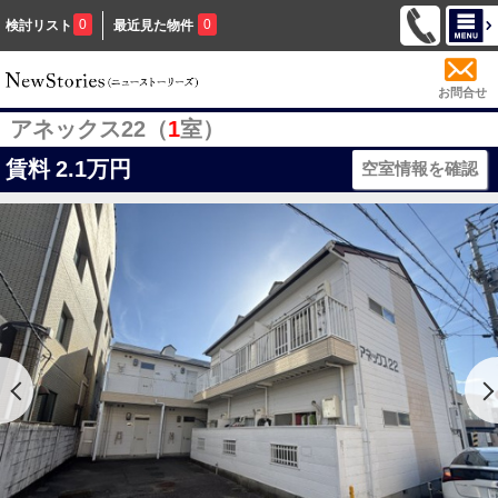
0
0
検討リスト
最近見た物件
お問合せ
アネックス22（
1
室）
賃料
2.1万円
空室情報を確認