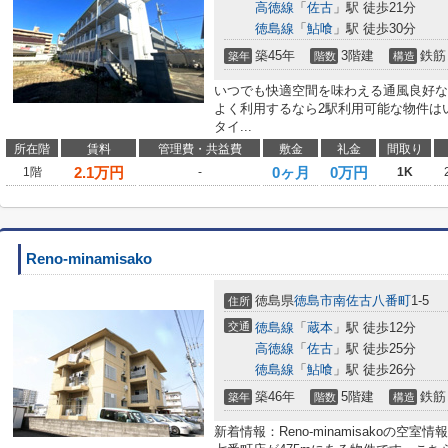
高徳線
「
佐古
」駅 徒歩21分
徳島線
「
鮎喰
」駅 徒歩30分
築45年
3階建
鉄筋
築年
階数
構造
いつでも快適空間を味わえる通風良好な
よく利用するなら2駅利用可能な物件は
タイ...
所在階
賃料
管理費・共益費
敷金
礼金
間取り
2.1
万円
0ヶ月
0万円
1階
-
1K
Reno-minamisako
徳島県
徳島市
南佐古八番町
1-5
住所
交通
徳島線
「
蔵本
」駅 徒歩12分
高徳線
「
佐古
」駅 徒歩25分
徳島線
「
鮎喰
」駅 徒歩26分
築46年
5階建
鉄筋
築年
階数
構造
新着情報：Reno-minamisakoの