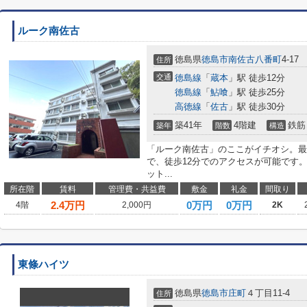
ルーク南佐古
徳島県
徳島市
南佐古八番町
4-17
住所
交通
徳島線
「
蔵本
」駅 徒歩12分
徳島線
「
鮎喰
」駅 徒歩25分
高徳線
「
佐古
」駅 徒歩30分
築41年
4階建
鉄筋
築年
階数
構造
「ルーク南佐古」のここがイチオシ。最
で、徒歩12分でのアクセスが可能です
ット...
所在階
賃料
管理費・共益費
敷金
礼金
間取り
2.4
万円
0万円
0万円
4階
2,000円
2K
東條ハイツ
徳島県
徳島市
庄町
４丁目11-4
住所