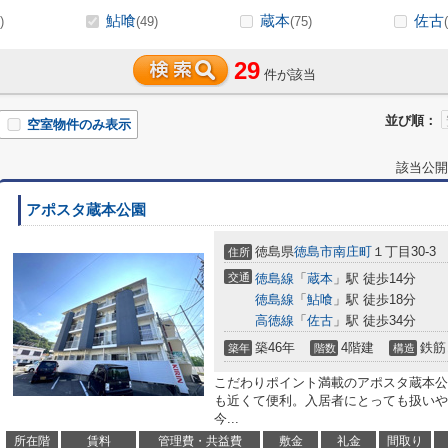
鮎喰
蔵本
佐古
)
(49)
(75)
29
件が該当
並び順：
空室物件のみ表示
該当公開
アポスタ蔵本公園
徳島県
徳島市
南庄町
１丁目30-3
住所
交通
徳島線
「
蔵本
」駅 徒歩14分
徳島線
「
鮎喰
」駅 徒歩18分
高徳線
「
佐古
」駅 徒歩34分
築46年
4階建
鉄筋
築年
階数
構造
こだわりポイント満載のアポスタ蔵本公
も近くて便利。入居者にとっても扱いや
今...
所在階
賃料
管理費・共益費
敷金
礼金
間取り