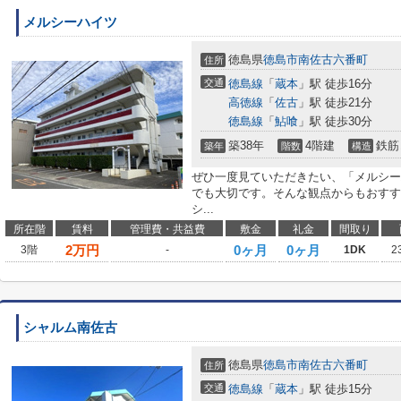
メルシーハイツ
徳島県
徳島市
南佐古六番町
住所
交通
徳島線
「
蔵本
」駅 徒歩16分
高徳線
「
佐古
」駅 徒歩21分
徳島線
「
鮎喰
」駅 徒歩30分
築38年
4階建
鉄筋
築年
階数
構造
ぜひ一度見ていただきたい、「メルシー
でも大切です。そんな観点からもおすす
シ...
所在階
賃料
管理費・共益費
敷金
礼金
間取り
2
万円
0ヶ月
0ヶ月
3階
-
1DK
2
シャルム南佐古
徳島県
徳島市
南佐古六番町
住所
交通
徳島線
「
蔵本
」駅 徒歩15分