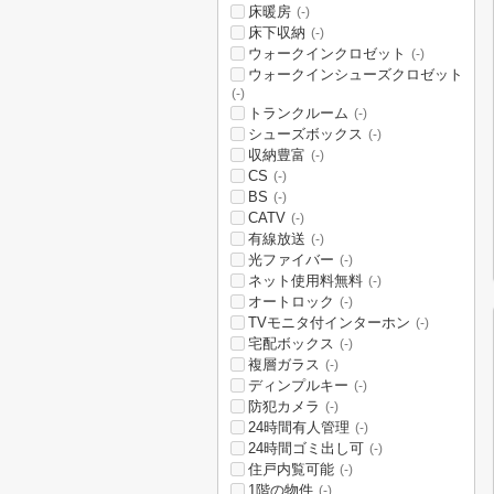
床暖房
(-)
床下収納
(-)
ウォークインクロゼット
(-)
ウォークインシューズクロゼット
(-)
トランクルーム
(-)
シューズボックス
(-)
収納豊富
(-)
CS
(-)
BS
(-)
CATV
(-)
有線放送
(-)
光ファイバー
(-)
ネット使用料無料
(-)
オートロック
(-)
TVモニタ付インターホン
(-)
宅配ボックス
(-)
複層ガラス
(-)
ディンプルキー
(-)
防犯カメラ
(-)
24時間有人管理
(-)
24時間ゴミ出し可
(-)
住戸内覧可能
(-)
1階の物件
(-)