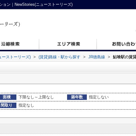
｜NewStories(ニューストーリーズ)
ニューストーリーズ)
>
(賃貸)路線・駅から探す
>
JR徳島線
>
鮎喰駅の賃
面積
下限なし～上限なし
築年数
指定しない
間取り
指定なし