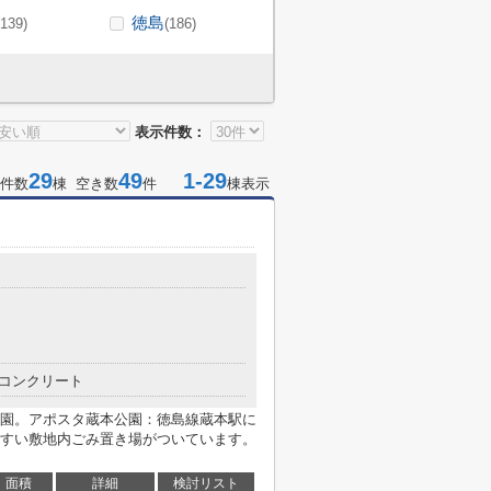
徳島
(139)
(186)
表示件数：
29
49
1-29
件数
棟 空き数
件
棟表示
コンクリート
園。アポスタ蔵本公園：徳島線蔵本駅に
すい敷地内ごみ置き場がついています。
面積
詳細
検討リスト