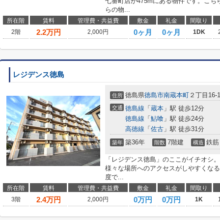
七番町店が475mにある物件です。こ
らの物...
所在階
賃料
管理費・共益費
敷金
礼金
間取り
2.2
万円
0ヶ月
0ヶ月
2階
2,000円
1DK
レジデンス徳島
徳島県
徳島市
南蔵本町
２丁目16-
住所
交通
徳島線
「
蔵本
」駅 徒歩12分
徳島線
「
鮎喰
」駅 徒歩24分
高徳線
「
佐古
」駅 徒歩31分
築36年
7階建
鉄筋
築年
階数
構造
「レジデンス徳島」のここがイチオシ。
様々な場所へのアクセスがしやすくなる
度で...
所在階
賃料
管理費・共益費
敷金
礼金
間取り
2.4
万円
0万円
0万円
3階
2,000円
1K