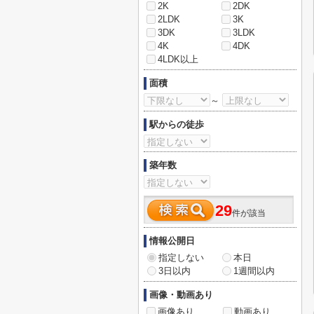
2K
2DK
2LDK
3K
3DK
3LDK
4K
4DK
4LDK以上
面積
～
駅からの徒歩
築年数
29
件が該当
情報公開日
指定しない
本日
3日以内
1週間以内
画像・動画あり
画像あり
動画あり