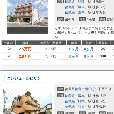
交通
徳島線
「
鮎喰
」駅 徒歩8分
徳島線
「
蔵本
」駅 徒歩17分
徳島線
「
府中
」駅 徒歩32分
築41年
4階建
鉄筋
築年
階数
構造
くすりのレデイ 庄町店まで徒歩4分に
の風景を見つめることは視力回復にも繋
が...
所在階
賃料
管理費・共益費
敷金
礼金
間取り
2.5
万円
0ヶ月
0ヶ月
3階
2,000円
2K
2.9
万円
0ヶ月
0ヶ月
3階
2,000円
3DK
クレジュールビザン
徳島県
徳島市
南庄町
２丁目39-3
住所
交通
徳島線
「
蔵本
」駅 徒歩16分
徳島線
「
鮎喰
」駅 徒歩19分
高徳線
「
佐古
」駅 徒歩42分
築28年
3階建
鉄筋
築年
階数
構造