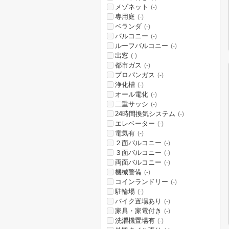
メゾネット
(-)
専用庭
(-)
ベランダ
(-)
バルコニー
(-)
ルーフバルコニー
(-)
出窓
(-)
都市ガス
(-)
プロパンガス
(-)
浄化槽
(-)
オール電化
(-)
二重サッシ
(-)
24時間換気システム
(-)
エレベーター
(-)
電気有
(-)
２面バルコニー
(-)
３面バルコニー
(-)
両面バルコニー
(-)
機械警備
(-)
コインランドリー
(-)
駐輪場
(-)
バイク置場あり
(-)
家具・家電付き
(-)
洗濯機置場有
(-)