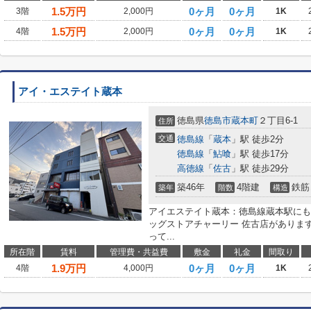
1.5
万円
0ヶ月
0ヶ月
3階
2,000円
1K
1.5
万円
0ヶ月
0ヶ月
4階
2,000円
1K
アイ・エステイト蔵本
徳島県
徳島市
蔵本町
２丁目6-1
住所
交通
徳島線
「
蔵本
」駅 徒歩2分
徳島線
「
鮎喰
」駅 徒歩17分
高徳線
「
佐古
」駅 徒歩29分
築46年
4階建
鉄筋
築年
階数
構造
アイエステイト蔵本：徳島線蔵本駅にも
ッグストアチャーリー 佐古店がありま
って...
所在階
賃料
管理費・共益費
敷金
礼金
間取り
1.9
万円
0ヶ月
0ヶ月
4階
4,000円
1K