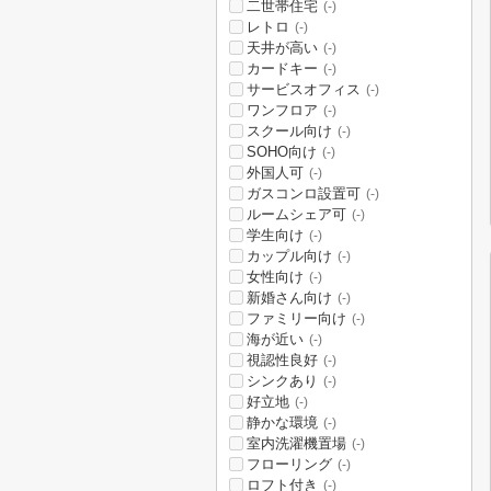
二世帯住宅
(-)
レトロ
(-)
天井が高い
(-)
カードキー
(-)
サービスオフィス
(-)
ワンフロア
(-)
スクール向け
(-)
SOHO向け
(-)
外国人可
(-)
ガスコンロ設置可
(-)
ルームシェア可
(-)
学生向け
(-)
カップル向け
(-)
女性向け
(-)
新婚さん向け
(-)
ファミリー向け
(-)
海が近い
(-)
視認性良好
(-)
シンクあり
(-)
好立地
(-)
静かな環境
(-)
室内洗濯機置場
(-)
フローリング
(-)
ロフト付き
(-)