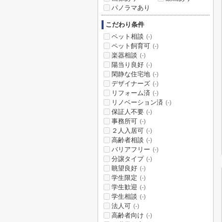
パノラマあり
こだわり条件
ペット相談
(-)
ペット飼育可
(-)
楽器相談
(-)
陽当り良好
(-)
閑静な住宅地
(-)
デザイナーズ
(-)
リフォーム済
(-)
リノベーション済
(-)
保証人不要
(-)
事務所可
(-)
２人入居可
(-)
高齢者相談
(-)
バリアフリー
(-)
分譲タイプ
(-)
眺望良好
(-)
学生限定
(-)
学生歓迎
(-)
学生相談
(-)
法人可
(-)
高齢者向け
(-)