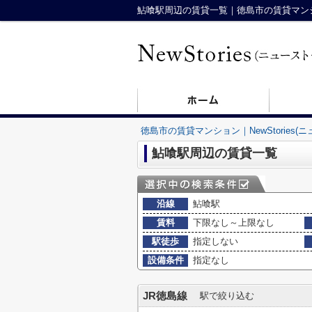
鮎喰駅周辺の賃貸一覧｜徳島市の賃貸マンション
徳島市の賃貸マンション｜NewStories(
鮎喰駅周辺の賃貸一覧
沿線
鮎喰駅
賃料
下限なし～上限なし
駅徒歩
指定しない
設備条件
指定なし
JR徳島線
駅で絞り込む