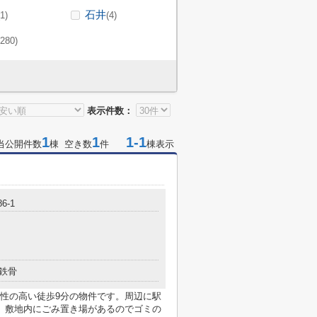
石井
(1)
(4)
(280)
表示件数：
1
1
1-1
当公開件数
棟 空き数
件
棟表示
6-1
鉄骨
性の高い徒歩9分の物件です。周辺に駅
。敷地内にごみ置き場があるのでゴミの