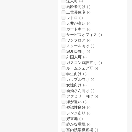
法人可
(-)
高齢者向け
(-)
二世帯住宅
(-)
レトロ
(-)
天井が高い
(-)
カードキー
(-)
サービスオフィス
(-)
ワンフロア
(-)
スクール向け
(-)
SOHO向け
(-)
外国人可
(-)
ガスコンロ設置可
(-)
ルームシェア可
(-)
学生向け
(-)
カップル向け
(-)
女性向け
(-)
新婚さん向け
(-)
ファミリー向け
(-)
海が近い
(-)
視認性良好
(-)
シンクあり
(-)
好立地
(-)
静かな環境
(-)
室内洗濯機置場
(-)