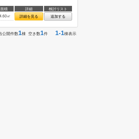
面積
詳細
検討リスト
4.60㎡
詳細を見る
追加する
1
1
1-1
当公開件数
棟 空き数
件
棟表示