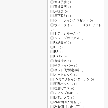
ガス暖房
(-)
石油暖房
(-)
床暖房
(-)
床下収納
(-)
ウォークインクロゼット
(-)
ウォークインシューズクロゼット
(-)
トランクルーム
(-)
シューズボックス
(-)
収納豊富
(-)
CS
(-)
BS
(-)
CATV
(-)
有線放送
(-)
光ファイバー
(-)
ネット使用料無料
(-)
オートロック
(-)
TVモニタ付インターホン
(-)
宅配ボックス
(-)
複層ガラス
(-)
ディンプルキー
(-)
防犯カメラ
(-)
24時間有人管理
(-)
24時間ゴミ出し可
(-)