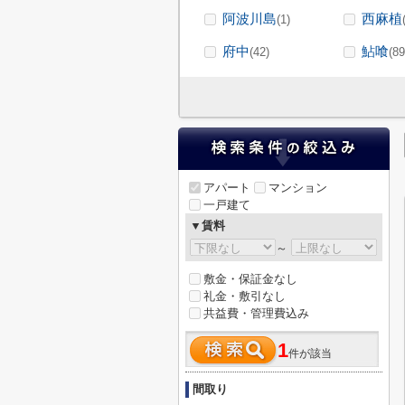
阿波川島
西麻植
(1)
府中
鮎喰
(42)
(89
アパート
マンション
一戸建て
▼賃料
～
敷金・保証金なし
礼金・敷引なし
共益費・管理費込み
1
件が該当
間取り