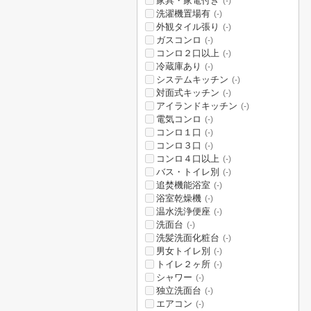
家具・家電付き
(-)
洗濯機置場有
(-)
外観タイル張り
(-)
ガスコンロ
(-)
コンロ２口以上
(-)
冷蔵庫あり
(-)
システムキッチン
(-)
対面式キッチン
(-)
アイランドキッチン
(-)
電気コンロ
(-)
コンロ１口
(-)
コンロ３口
(-)
コンロ４口以上
(-)
バス・トイレ別
(-)
追焚機能浴室
(-)
浴室乾燥機
(-)
温水洗浄便座
(-)
洗面台
(-)
洗髪洗面化粧台
(-)
男女トイレ別
(-)
トイレ２ヶ所
(-)
シャワー
(-)
独立洗面台
(-)
エアコン
(-)