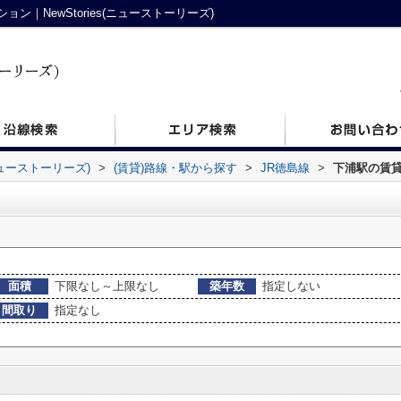
｜NewStories(ニューストーリーズ)
ニューストーリーズ)
>
(賃貸)路線・駅から探す
>
JR徳島線
>
下浦駅の賃
面積
下限なし～上限なし
築年数
指定しない
間取り
指定なし