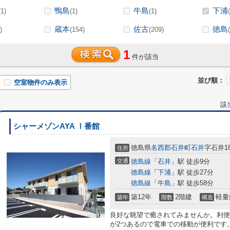
鴨島
牛島
下浦
(1)
(1)
(1)
蔵本
佐古
徳島
)
(154)
(209)
1
件が該当
並び順：
空室物件のみ表示
該
シャーメゾンAYA Ⅰ番館
徳島県
名西郡石井町
石井
字石井18
住所
交通
徳島線
「
石井
」駅 徒歩9分
徳島線
「
下浦
」駅 徒歩27分
徳島線
「
牛島
」駅 徒歩58分
築12年
2階建
軽量
築年
階数
構造
良好な眺望で癒されてみませんか。利便
が2つあるので電車での移動が便利です