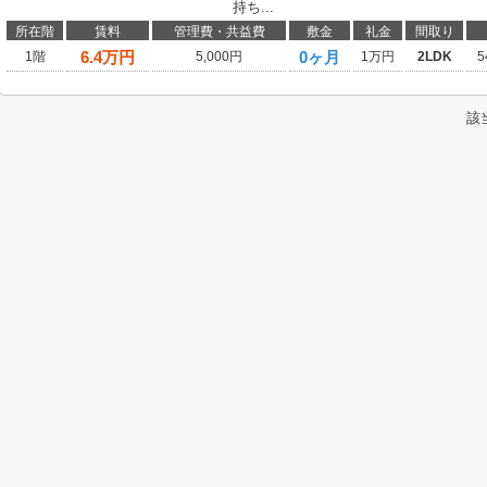
持ち...
所在階
賃料
管理費・共益費
敷金
礼金
間取り
6.4
万円
0ヶ月
1階
5,000円
1万円
2LDK
5
該