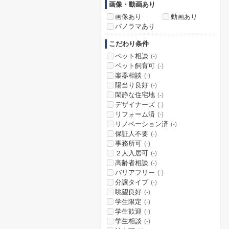
画像・動画あり
画像あり
動画あり
パノラマあり
こだわり条件
ペット相談
(-)
ペット飼育可
(-)
楽器相談
(-)
陽当り良好
(-)
閑静な住宅地
(-)
デザイナーズ
(-)
リフォーム済
(-)
リノベーション済
(-)
保証人不要
(-)
事務所可
(-)
２人入居可
(-)
高齢者相談
(-)
バリアフリー
(-)
分譲タイプ
(-)
眺望良好
(-)
学生限定
(-)
学生歓迎
(-)
学生相談
(-)