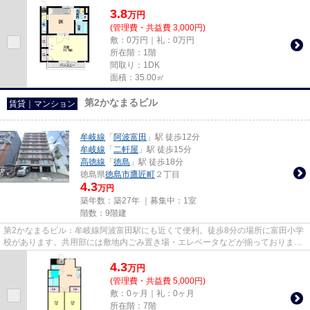
提供いたします。眺望良好で景...
3.8
万
円
(管理費・共益費 3,000円)
敷：0万円｜礼：0万円
所在階：1階
間取り：1DK
面積：35.00㎡
第2かなまるビル
賃貸｜マンション
牟岐線
「
阿波富田
」駅 徒歩12分
牟岐線
「
二軒屋
」駅 徒歩15分
高徳線
「
徳島
」駅 徒歩18分
徳島県
徳島市
鷹匠町
２丁目
4.3
万円
築年数：築27年 ｜募集中：
1室
階数：9階建
第2かなまるビル：牟岐線阿波富田駅にも近くて便利。徒歩8分の場所に富田小学
校があります。共用部には敷地内ごみ置き場・エレベータなどが揃っておりま
す。こちらはマンションタイプ...
4.3
万
円
(管理費・共益費 5,000円)
敷：0ヶ月｜礼：0ヶ月
所在階：7階