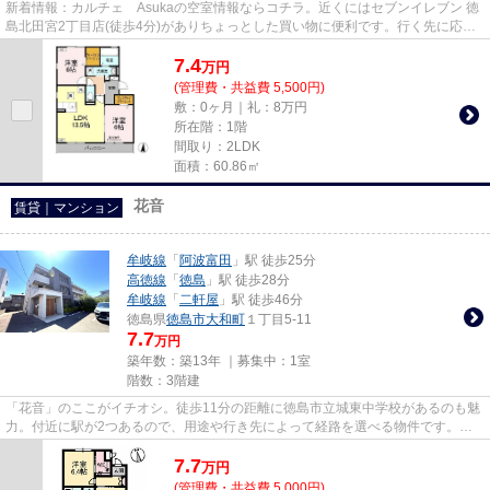
新着情報：カルチェ Asukaの空室情報ならコチラ。近くにはセブンイレブン 徳
島北田宮2丁目店(徒歩4分)がありちょっとした買い物に便利です。行く先に応じ
て経路を選べる、2駅利用可能...
7.4
万
円
(管理費・共益費 5,500円)
敷：0ヶ月｜礼：8万円
所在階：1階
間取り：2LDK
面積：60.86㎡
花音
賃貸｜マンション
牟岐線
「
阿波富田
」駅 徒歩25分
高徳線
「
徳島
」駅 徒歩28分
牟岐線
「
二軒屋
」駅 徒歩46分
徳島県
徳島市
大和町
１丁目5-11
7.7
万円
築年数：築13年 ｜募集中：
1室
階数：3階建
「花音」のここがイチオシ。徒歩11分の距離に徳島市立城東中学校があるのも魅
力。付近に駅が2つあるので、用途や行き先によって経路を選べる物件です。ネ
ットの回線をマンションに繋げ...
7.7
万
円
(管理費・共益費 5,000円)