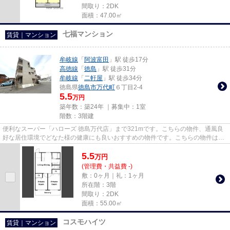
間取り：2DK
面積：47.00㎡
七福マンション
賃貸｜マンション
牟岐線
「
阿波富田
」駅 徒歩17分
高徳線
「
徳島
」駅 徒歩31分
牟岐線
「
二軒屋
」駅 徒歩34分
徳島県
徳島市
万代町
６丁目2-4
5.5
万円
築年数：築24年 ｜募集中：
1室
階数：3階建
便利なスーパー「ハローズ 徳島万代店」まで321mです。こちらの物件、通風良
好な居住環境でどなた様の健康にも良いおすすめの物件です。こちらの物件はマ
ンションです。最上階の物件で...
5.5
万
円
(管理費・共益費 -)
敷：0ヶ月｜礼：1ヶ月
所在階：3階
間取り：2DK
面積：55.00㎡
コスモハイツ
賃貸｜マンション