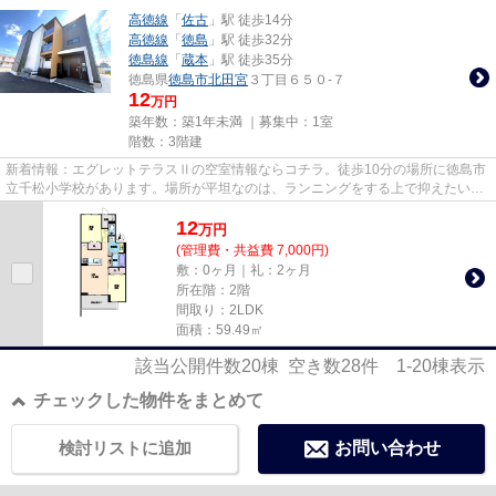
高徳線
「
佐古
」駅 徒歩14分
高徳線
「
徳島
」駅 徒歩32分
徳島線
「
蔵本
」駅 徒歩35分
徳島県
徳島市
北田宮
３丁目６５０-７
12
万円
築年数：築1年未満 ｜募集中：
1室
階数：3階建
新着情報：エグレットテラスⅡの空室情報ならコチラ。徒歩10分の場所に徳島市
立千松小学校があります。場所が平坦なのは、ランニングをする上で抑えたいポ
イントですね。ビジネスマンに...
12
万
円
(管理費・共益費 7,000円)
敷：0ヶ月｜礼：2ヶ月
所在階：2階
間取り：2LDK
面積：59.49㎡
該当公開件数
20
棟 空き数
28
件
1-20
棟表示
チェックした物件をまとめて
検討リストに追加
お問い合わせ