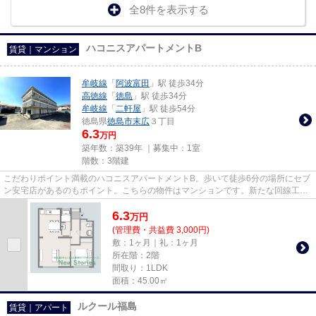
全8件を表示する
ハコニスアパートメントB
賃貸｜マンション
牟岐線
「
阿波富田
」駅 徒歩34分
高徳線
「
徳島
」駅 徒歩34分
牟岐線
「
二軒屋
」駅 徒歩54分
徳島県
徳島市
末広
３丁目
6.3
万円
築年数：築39年 ｜募集中：
1室
階数：3階建
こだわりポイント満載のハコニスアパートメントB。歩いて徒歩6分の場所にセブ
ン安宅店があるのもポイント。こちらの物件はマンションです。新たな回線工事
が必要ない、経済的なネット...
6.3
万
円
(管理費・共益費 3,000円)
敷：1ヶ月｜礼：1ヶ月
所在階：2階
間取り：1LDK
面積：45.00㎡
ルクール福島
賃貸｜アパート