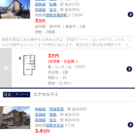
徳島線
「
鮎喰
」駅 徒歩17分
高徳線
「
佐古
」駅 徒歩30分
徳島県
徳島市
蔵本町
２丁目34
3
万円
築年数：築45年 ｜募集中：
1室
階数：2階建
徳島市周辺にある物件をお求めの方は「宮城アパート」はいかがでしょうか。こ
ちらの物件はコンビニまで248mにあります。徒歩3分に駅がある物件です。うっ
とりする程綺麗な景色を眺めら...
3
万
円
(管理費・共益費 -)
敷：1ヶ月｜礼：0万円
所在階：1階
間取り：1K
面積：21.00㎡
エクセルスミ
賃貸｜アパート
牟岐線
「
阿波富田
」駅 徒歩29分
高徳線
「
徳島
」駅 徒歩31分
高徳線
「
佐古
」駅 徒歩42分
徳島県
徳島市
住吉
３丁目
3.4
万円