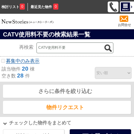
0
0
検討リスト
最近見た物件
お問合せ
CATV使用料不要の検索結果一覧
再検索
募集中のみ表示
20
該当物件
棟
28
空き数
件
さらに条件を絞り込む
物件リクエスト
チェックした物件をまとめて