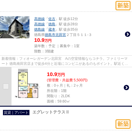
高徳線
「
佐古
」駅 徒歩12分
高徳線
「
徳島
」駅 徒歩28分
徳島線
「
蔵本
」駅 徒歩35分
徳島県
徳島市
北田宮
２丁目５１１-３
10.9
万円
築年数：予定 ｜募集中：
1室
階数：3階建
新着情報：フィオーレガーデン北田宮 Aの空室情報ならコチラ。ファミリーマ
ート 徳島南田宮店まで徒歩4分と近場にコンビニがあるのもポイント。駅近くに
立地する物件で、徒歩12分程で...
10.9
万
円
(管理費・共益費 5,500円)
敷：0ヶ月｜礼：2ヶ月
所在階：1階
間取り：2LDK
面積：59.60㎡
エグレットテラスⅡ
賃貸｜アパート