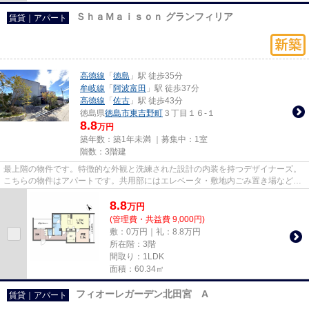
ＳｈａＭａｉｓｏｎ グランフィリア
賃貸｜アパート
高徳線
「
徳島
」駅 徒歩35分
牟岐線
「
阿波富田
」駅 徒歩37分
高徳線
「
佐古
」駅 徒歩43分
徳島県
徳島市
東吉野町
３丁目１６-１
8.8
万円
築年数：築1年未満 ｜募集中：
1室
階数：3階建
最上階の物件です。特徴的な外観と洗練された設計の内装を持つデザイナーズ。
こちらの物件はアパートです。共用部にはエレベータ・敷地内ごみ置き場などが
揃っております。今や必需品...
8.8
万
円
(管理費・共益費 9,000円)
敷：0万円｜礼：8.8万円
所在階：3階
間取り：1LDK
面積：60.34㎡
フィオーレガーデン北田宮 A
賃貸｜アパート