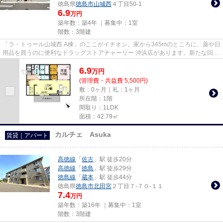
徳島県
徳島市
山城西
４丁目50-1
6.9
万円
築年数：築4年 ｜募集中：
1室
階数：3階建
「ラ・トゥール山城西 A棟」のここがイチオシ。家から345mのところに、薬や日
用品を買うのに便利なドラッグストアチャーリー 沖浜店があります。新たな回線
工事の必要ない、インターネ...
6.9
万
円
(管理費・共益費 5,500円)
敷：0ヶ月｜礼：1ヶ月
所在階：1階
間取り：1LDK
面積：42.79㎡
カルチェ Asuka
賃貸｜アパート
高徳線
「
佐古
」駅 徒歩20分
高徳線
「
徳島
」駅 徒歩29分
徳島線
「
蔵本
」駅 徒歩44分
徳島県
徳島市
北田宮
２丁目７-７０-１１
7.4
万円
築年数：築16年 ｜募集中：
1室
階数：3階建