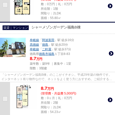
敷：0万円｜礼：0万円
所在階：1階
間取り：2LDK
面積：55.80㎡
シャーメゾンガーデン福島B棟
賃貸｜マンション
牟岐線
「
阿波富田
」駅 徒歩16分
高徳線
「
徳島
」駅 徒歩20分
牟岐線
「
二軒屋
」駅 徒歩37分
徳島県
徳島市
福島
１丁目8-83
8.7
万円
築年数：築9年 ｜募集中：
1室
階数：3階建
「シャーメゾンガーデン福島B棟」のここがイチオシ。平成29年築の物件です。
インターネット有り物件なので、ネットをよく使う方におすすめ。ご紹介するの
は平成29年2月竣工・築8年の物...
8.7
万
円
(管理費・共益費 5,000円)
敷：0ヶ月｜礼：0万円
所在階：2階
間取り：2LDK
面積：54.23㎡