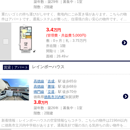
築年数：築29年 ｜募集中：
1室
階数：2階建
重たいゴミの持ち運びがしやすく、敷地内にごみ置き場があります。こちらの物
件はアパートです。通風システムが整った、住環境の良い安心の物件です。イン
ターネット有り物件なので、...
3.4
万
円
(管理費・共益費 5,000円)
敷：0ヶ月｜礼：3.75万円
所在階：1階
間取り：1K
面積：26.49㎡
レインボーハウス
賃貸｜アパート
高徳線
「
吉成
」駅 徒歩65分
高徳線
「
勝瑞
」駅 徒歩68分
鳴門線
「
立道
」駅 徒歩70分
徳島県
徳島市
川内町
加賀須野
3.8
万円
築年数：築26年 ｜募集中：
1室
階数：2階建
新着情報：レインボーハウスの空室情報ならコチラ。こちらの物件は2196m以内
に徳島市立川内中学校があります。通風良好で陽の当たる気持ちの良い物件をご