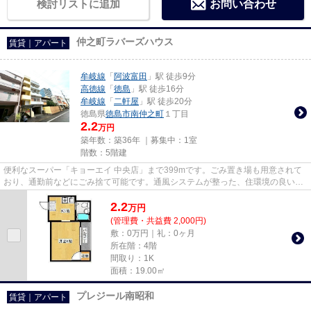
検討リストに追加
お問い合わせ
仲之町ラバーズハウス
賃貸｜アパート
牟岐線
「
阿波富田
」駅 徒歩9分
高徳線
「
徳島
」駅 徒歩16分
牟岐線
「
二軒屋
」駅 徒歩20分
徳島県
徳島市
南仲之町
１丁目
2.2
万円
築年数：築36年 ｜募集中：
1室
階数：5階建
便利なスーパー「キョーエイ 中央店」まで399mです。ごみ置き場も用意されて
おり、通勤前などにごみ捨て可能です。通風システムが整った、住環境の良い安
心のアパートです。こちらの物...
2.2
万
円
(管理費・共益費 2,000円)
敷：0万円｜礼：0ヶ月
所在階：4階
間取り：1K
面積：19.00㎡
プレジール南昭和
賃貸｜アパート