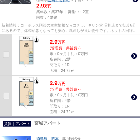
2.9
万円
築年数：築37年 ｜募集中：
2室
階数：4階建
新着情報：コーポラス阿波の空室情報ならコチラ。キリン堂 昭和店まで徒歩6分
にあるので、体調が悪くなっても安心。風通しが良い物件です。ネットの回線工
事が済んでいるのですぐにパ...
2.9
万
円
(管理費・共益費 -)
敷：0ヶ月｜礼：0万円
所在階：2階
間取り：1R
面積：24.72㎡
2.9
万
円
(管理費・共益費 -)
敷：0ヶ月｜礼：0万円
所在階：4階
間取り：1R
面積：24.72㎡
宮城アパート
賃貸｜アパート
徳島線
「
蔵本
」駅 徒歩3分