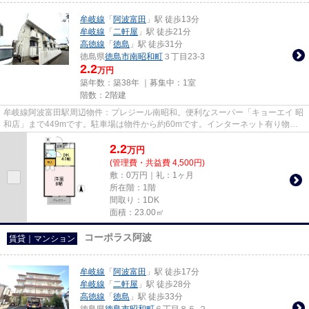
牟岐線
「
阿波富田
」駅 徒歩13分
牟岐線
「
二軒屋
」駅 徒歩21分
高徳線
「
徳島
」駅 徒歩31分
徳島県
徳島市
南昭和町
３丁目23-3
2.2
万円
築年数：築38年 ｜募集中：
1室
階数：2階建
牟岐線阿波富田駅周辺物件：プレジール南昭和。便利なスーパー「キョーエイ 昭
和店」まで449mです。駐車場は物件から約60mです。インターネット有り物件
なので、ネットをよく使う方に...
2.2
万
円
(管理費・共益費 4,500円)
敷：0万円｜礼：1ヶ月
所在階：1階
間取り：1DK
面積：23.00㎡
コーポラス阿波
賃貸｜マンション
牟岐線
「
阿波富田
」駅 徒歩17分
牟岐線
「
二軒屋
」駅 徒歩28分
高徳線
「
徳島
」駅 徒歩33分
徳島県
徳島市
昭和町
６丁目８５-２