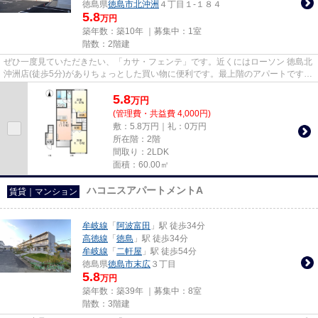
徳島県
徳島市
北沖洲
４丁目１-１８４
5.8
万円
築年数：築10年 ｜募集中：
1室
階数：2階建
ぜひ一度見ていただきたい、「カサ・フェンテ」です。近くにはローソン 徳島北
沖洲店(徒歩5分)がありちょっとした買い物に便利です。最上階のアパートです。
洗濯物も自然乾燥ですぐ乾...
5.8
万
円
(管理費・共益費 4,000円)
敷：5.8万円｜礼：0万円
所在階：2階
間取り：2LDK
面積：60.00㎡
ハコニスアパートメントA
賃貸｜マンション
牟岐線
「
阿波富田
」駅 徒歩34分
高徳線
「
徳島
」駅 徒歩34分
牟岐線
「
二軒屋
」駅 徒歩54分
徳島県
徳島市
末広
３丁目
5.8
万円
築年数：築39年 ｜募集中：
8室
階数：3階建