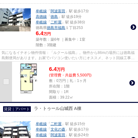
牟岐線
「
阿波富田
」駅 徒歩17分
高徳線
「
徳島
」駅 徒歩19分
牟岐線
「
二軒屋
」駅 徒歩38分
徳島県
徳島市
福島
１丁目253
6.4
万円
築年数：築6年 ｜募集中：
1室
階数：3階建
気になるイチオシ物件情報：「ルクール福島」。物件から86mの場所には徳島福
島郵便局があります。お家でパソコン使いたい方にオススメ、ネット回線工事済
み物件。こちらの物件は築5年...
6.4
万
円
(管理費・共益費 5,500円)
敷：0万円｜礼：1ヶ月
所在階：1階
間取り：1R
面積：39.22㎡
ラ・トゥール山城西 A棟
賃貸｜アパート
牟岐線
「
二軒屋
」駅 徒歩15分
牟岐線
「
文化の森
」駅 徒歩17分
牟岐線
「
阿波富田
」駅 徒歩24分