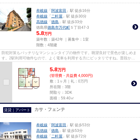
牟岐線
「
阿波富田
」駅 徒歩16分
牟岐線
「
二軒屋
」駅 徒歩30分
高徳線
「
徳島
」駅 徒歩33分
徳島県
徳島市
万代町
５丁目47-3
5.8
万円
築年数：築42年 ｜募集中：
1室
階数：4階建
防犯対策もバッチリなマンションタイプの物件です。眺望良好で景色が楽しめま
す。2駅利用可物件なので、よく電車を利用する方にピッタリですね。普段から
パソコンを使う方にオススメ物...
5.8
万
円
(管理費・共益費 4,000円)
敷：1ヶ月｜礼：0万円
所在階：3階
間取り：3DK
面積：59.40㎡
カサ・フェンテ
賃貸｜アパート
牟岐線
「
阿波富田
」駅 徒歩53分
高徳線
「
徳島
」駅 徒歩53分
牟岐線
「
二軒屋
」駅 徒歩72分