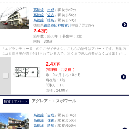
高徳線
「
吉成
」駅 徒歩42分
高徳線
「
佐古
」駅 徒歩54分
高徳線
「
徳島
」駅 徒歩50分
徳島県
徳島市
応神町古川
字戎子野139-9
2.4
万円
築年数：築33年 ｜募集中：
1室
階数：3階建
「エグランティーヌ」のここがイチオシ。こちらの物件はアパートです。敷地内
にゴミ置き場が備え付けられているので、遠くまで運ぶ必要がなくゴミ出しが楽
になります。家でパソコンを...
2.4
万
円
(管理費・共益費 -)
敷：0ヶ月｜礼：0ヶ月
所在階：1階
間取り：1K
面積：24.00㎡
アグレア・エスポワール
賃貸｜アパート
高徳線
「
吉成
」駅 徒歩34分
高徳線
「
佐古
」駅 徒歩56分
高徳線
「
勝瑞
」駅 徒歩56分