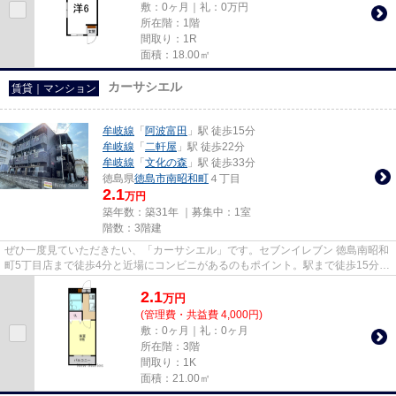
敷：0ヶ月｜礼：0万円
所在階：1階
間取り：1R
面積：18.00㎡
カーサシエル
賃貸｜マンション
牟岐線
「
阿波富田
」駅 徒歩15分
牟岐線
「
二軒屋
」駅 徒歩22分
牟岐線
「
文化の森
」駅 徒歩33分
徳島県
徳島市
南昭和町
４丁目
2.1
万円
築年数：築31年 ｜募集中：
1室
階数：3階建
ぜひ一度見ていただきたい、「カーサシエル」です。セブンイレブン 徳島南昭和
町5丁目店まで徒歩4分と近場にコンビニがあるのもポイント。駅まで徒歩15分の
物件です。ネットの回線工事...
2.1
万
円
(管理費・共益費 4,000円)
敷：0ヶ月｜礼：0ヶ月
所在階：3階
間取り：1K
面積：21.00㎡