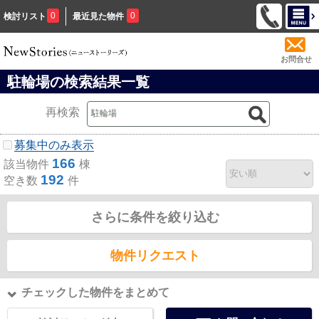
0
0
検討リスト
最近見た物件
お問合せ
駐輪場の検索結果一覧
再検索
募集中のみ表示
166
該当物件
棟
192
空き数
件
さらに条件を絞り込む
物件リクエスト
チェックした物件をまとめて