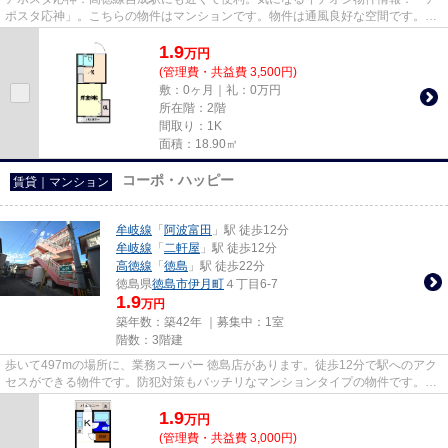
ポスタ応神」。こちらの物件はマンションです。物件は通風良好な空間です。
NewStoriesでなら、望んだ条件...
1.9
万
円
(管理費・共益費 3,500円)
敷：0ヶ月｜礼：0万円
所在階：2階
間取り：1K
面積：18.90㎡
コーポ・ハッピー
賃貸｜マンション
牟岐線
「
阿波富田
」駅 徒歩12分
牟岐線
「
二軒屋
」駅 徒歩12分
高徳線
「
徳島
」駅 徒歩22分
徳島県
徳島市
伊月町
４丁目6-7
1.9
万円
築年数：築42年 ｜募集中：
1室
階数：3階建
歩いて497mの場所に、業務スーパー 徳島店があります。徒歩12分で駅へのアク
セスができる物件です。防犯対策もバッチリなマンションタイプの物件です。駅
まで平坦な場所で移動もラクな...
1.9
万
円
(管理費・共益費 3,000円)