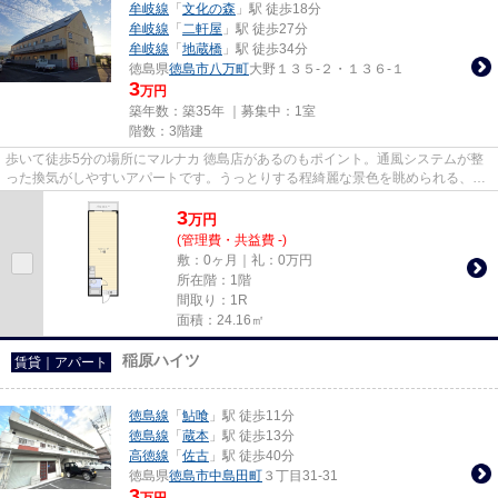
牟岐線
「
文化の森
」駅 徒歩18分
牟岐線
「
二軒屋
」駅 徒歩27分
牟岐線
「
地蔵橋
」駅 徒歩34分
徳島県
徳島市
八万町
大野１３５-２・１３６-１
3
万円
築年数：築35年 ｜募集中：
1室
階数：3階建
歩いて徒歩5分の場所にマルナカ 徳島店があるのもポイント。通風システムが整
った換気がしやすいアパートです。うっとりする程綺麗な景色を眺められる、誰
もが憧れるアパートです。こ...
3
万
円
(管理費・共益費 -)
敷：0ヶ月｜礼：0万円
所在階：1階
間取り：1R
面積：24.16㎡
稲原ハイツ
賃貸｜アパート
徳島線
「
鮎喰
」駅 徒歩11分
徳島線
「
蔵本
」駅 徒歩13分
高徳線
「
佐古
」駅 徒歩40分
徳島県
徳島市
中島田町
３丁目31-31
3
万円