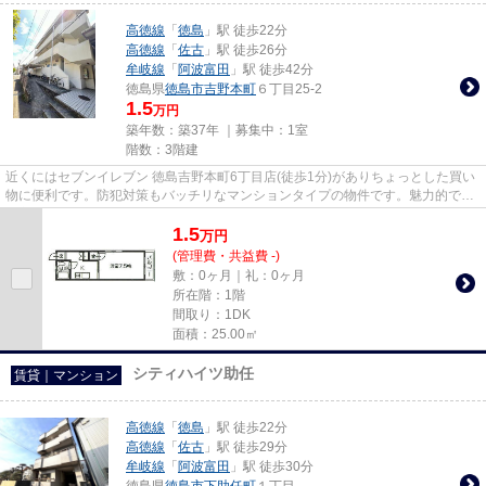
高徳線
「
徳島
」駅 徒歩22分
高徳線
「
佐古
」駅 徒歩26分
牟岐線
「
阿波富田
」駅 徒歩42分
徳島県
徳島市
吉野本町
６丁目25-2
1.5
万円
築年数：築37年 ｜募集中：
1室
階数：3階建
近くにはセブンイレブン 徳島吉野本町6丁目店(徒歩1分)がありちょっとした買い
物に便利です。防犯対策もバッチリなマンションタイプの物件です。魅力的で眺
望良好な場所です。冬場の換...
1.5
万
円
(管理費・共益費 -)
敷：0ヶ月｜礼：0ヶ月
所在階：1階
間取り：1DK
面積：25.00㎡
シティハイツ助任
賃貸｜マンション
高徳線
「
徳島
」駅 徒歩22分
高徳線
「
佐古
」駅 徒歩29分
牟岐線
「
阿波富田
」駅 徒歩30分
徳島県
徳島市
下助任町
１丁目