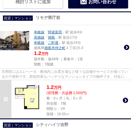
検討リストに追加
お問い合わせ
リモデ県庁前
賃貸｜マンション
牟岐線
「
阿波富田
」駅 徒歩4分
高徳線
「
徳島
」駅 徒歩17分
牟岐線
「
二軒屋
」駅 徒歩24分
徳島県
徳島市
仲之町
４丁目15-3
1.2
万円
築年数：築49年 ｜募集中：
1室
階数：7階建
共用部にはエレベータ・敷地内ごみ置き場など様々な設備やサービスが揃ってい
るので便利です。防犯対策もバッチリなマンションタイプの物件です。付近に駅
が2つあるので、経路を用途や...
1.2
万
円
(管理費・共益費 2,000円)
敷：0ヶ月｜礼：0ヶ月
所在階：7階
間取り：1R
面積：16.00㎡
シティハイツ吉野
賃貸｜マンション