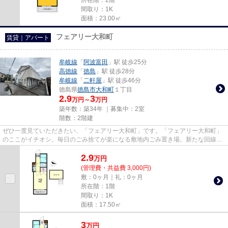
間取り：1K
面積：23.00㎡
フェアリー大和町
賃貸｜アパート
牟岐線
「
阿波富田
」駅 徒歩25分
高徳線
「
徳島
」駅 徒歩28分
牟岐線
「
二軒屋
」駅 徒歩46分
徳島県
徳島市
大和町
１丁目
2.9
3
万円～
万円
築年数：築34年 ｜募集中：
2室
階数：2階建
ぜひ一度見ていただきたい、「フェアリー大和町」です。「フェアリー大和町」
のここがイチオシ。毎日のごみ捨てが楽になる敷地内ごみ置き場。新たな回線工
事の必要ない、インターネッ...
2.9
万
円
(管理費・共益費 3,000円)
敷：0ヶ月｜礼：0ヶ月
所在階：1階
間取り：1K
面積：17.50㎡
3
万
円