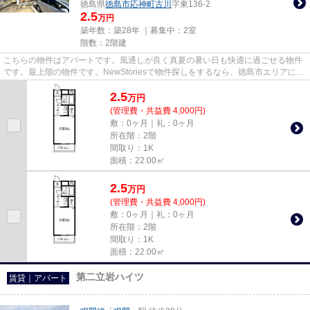
徳島県
徳島市
応神町古川
字東136-2
2.5
万円
築年数：築28年 ｜募集中：
2室
階数：2階建
こちらの物件はアパートです。風通しが良く真夏の暑い日も快適に過ごせる物件
です。最上階の物件です。NewStoriesで物件探しをするなら、徳島市エリアにあ
る物件はいかがですか。高徳...
2.5
万
円
(管理費・共益費 4,000円)
敷：0ヶ月｜礼：0ヶ月
所在階：2階
間取り：1K
面積：22.00㎡
2.5
万
円
(管理費・共益費 4,000円)
敷：0ヶ月｜礼：0ヶ月
所在階：2階
間取り：1K
面積：22.00㎡
第二立岩ハイツ
賃貸｜アパート