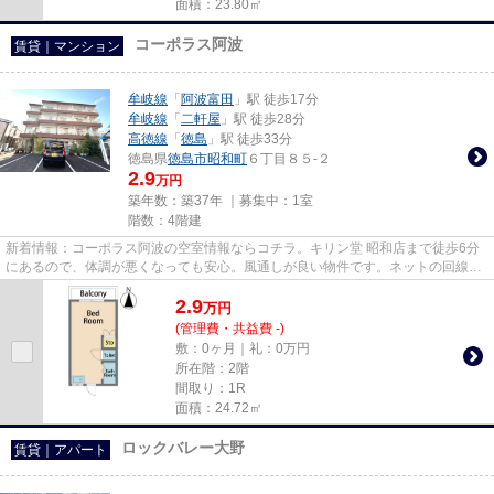
面積：23.80㎡
コーポラス阿波
賃貸｜マンション
牟岐線
「
阿波富田
」駅 徒歩17分
牟岐線
「
二軒屋
」駅 徒歩28分
高徳線
「
徳島
」駅 徒歩33分
徳島県
徳島市
昭和町
６丁目８５-２
2.9
万円
築年数：築37年 ｜募集中：
1室
階数：4階建
新着情報：コーポラス阿波の空室情報ならコチラ。キリン堂 昭和店まで徒歩6分
にあるので、体調が悪くなっても安心。風通しが良い物件です。ネットの回線工
事が済んでいるのですぐにパ...
2.9
万
円
(管理費・共益費 -)
敷：0ヶ月｜礼：0万円
所在階：2階
間取り：1R
面積：24.72㎡
ロックバレー大野
賃貸｜アパート