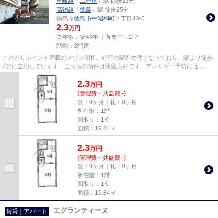
牟岐線
「
二軒屋
」駅 徒歩22分
高徳線
「
徳島
」駅 徒歩25分
徳島県
徳島市
中昭和町
２丁目43-5
2.3
万円
築年数：築43年 ｜募集中：
2室
階数：3階建
こだわりポイント満載のメゾン昭和。好評の駅近物件となっており、駅より徒歩
7分に立地しています。こちらの物件は眺望良好です。アレルギー予防に適し
た、通気性の良い安心の物件です...
2.3
万
円
(管理費・共益費 -)
敷：0ヶ月｜礼：0ヶ月
所在階：1階
間取り：1K
面積：19.84㎡
2.3
万
円
(管理費・共益費 -)
敷：0ヶ月｜礼：0ヶ月
所在階：1階
間取り：1K
面積：19.84㎡
エグランティーヌ
賃貸｜アパート