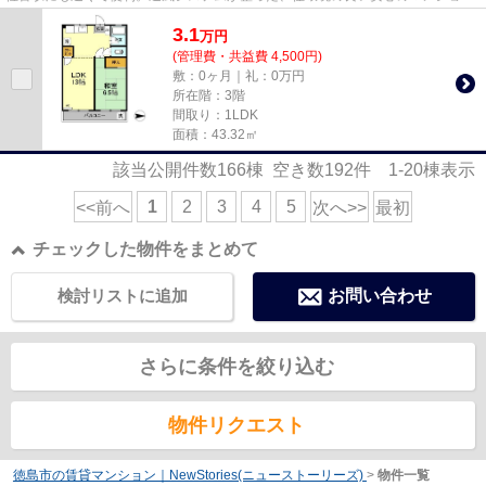
です。好評の駅近物件で、徒...
3.1
万
円
(管理費・共益費 4,500円)
敷：0ヶ月｜礼：0万円
所在階：3階
間取り：1LDK
面積：43.32㎡
該当公開件数
166
棟 空き数
192
件
1-20
棟表示
1
2
3
4
5
<<前へ
次へ>>
最初
チェックした物件をまとめて
検討リストに追加
お問い合わせ
さらに条件を絞り込む
物件リクエスト
徳島市の賃貸マンション｜NewStories(ニューストーリーズ)
>
物件一覧