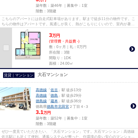
築年数：築46年 ｜募集中：
1室
階数：3階建
こちらのアパートには自走式駐車場があります。駅まで徒歩11分の物件です。こ
ちらの物件はアパートです。風通しが良く、熱がこもりにくいので、室内が暑く
なりにくいです。徳島市エリ...
3
万
円
(管理費・共益費 -)
敷：0ヶ月｜礼：0万円
所在階：3階
間取り：1DK
面積：24.00㎡
大石マンション
賃貸｜マンション
高徳線
「
佐古
」駅 徒歩13分
高徳線
「
徳島
」駅 徒歩29分
徳島線
「
蔵本
」駅 徒歩36分
徳島県
徳島市
北田宮
２丁目４-３
3.1
万円
築年数：築52年 ｜募集中：
1室
階数：3階建
ぜひ一度見ていただきたい、「大石マンション」です。大石マンション：高徳線
佐古駅にも近くて便利。通風システムが整った、住環境の良い安心のマンション