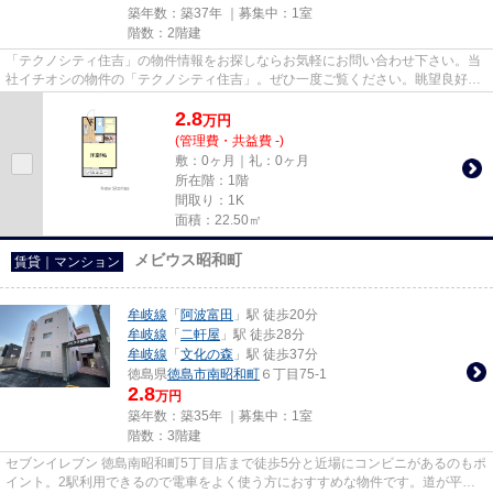
築年数：築37年 ｜募集中：
1室
階数：2階建
「テクノシティ住吉」の物件情報をお探しならお気軽にお問い合わせ下さい。当
社イチオシの物件の「テクノシティ住吉」。ぜひ一度ご覧ください。眺望良好な
アパートです。高速なネット...
2.8
万
円
(管理費・共益費 -)
敷：0ヶ月｜礼：0ヶ月
所在階：1階
間取り：1K
面積：22.50㎡
メビウス昭和町
賃貸｜マンション
牟岐線
「
阿波富田
」駅 徒歩20分
牟岐線
「
二軒屋
」駅 徒歩28分
牟岐線
「
文化の森
」駅 徒歩37分
徳島県
徳島市
南昭和町
６丁目75-1
2.8
万円
築年数：築35年 ｜募集中：
1室
階数：3階建
セブンイレブン 徳島南昭和町5丁目店まで徒歩5分と近場にコンビニがあるのもポ
イント。2駅利用できるので電車をよく使う方におすすめな物件です。道が平坦