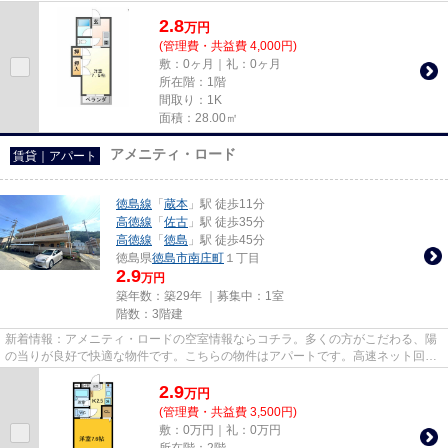
だと買い物も快適にできます...
2.8
万
円
(管理費・共益費 4,000円)
敷：0ヶ月｜礼：0ヶ月
所在階：1階
間取り：1K
面積：28.00㎡
アメニティ・ロード
賃貸｜アパート
徳島線
「
蔵本
」駅 徒歩11分
高徳線
「
佐古
」駅 徒歩35分
高徳線
「
徳島
」駅 徒歩45分
徳島県
徳島市
南庄町
１丁目
2.9
万円
築年数：築29年 ｜募集中：
1室
階数：3階建
新着情報：アメニティ・ロードの空室情報ならコチラ。多くの方がこだわる、陽
の当りが良好で快適な物件です。こちらの物件はアパートです。高速ネット回線
が繋がっているので通信ラク...
2.9
万
円
(管理費・共益費 3,500円)
敷：0万円｜礼：0万円
所在階：2階