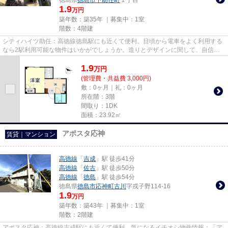
1.9
万円
築年数：築35年 ｜募集中：
1室
階数：4階建
シティハイツ助任：高徳線徳島駅にも近くて便利。日頃から電車をよく利用する
なら2駅利用可能な物件はいかがでしょうか。造りとデザインに関して、自信を
もって情報を提供できるマンシ...
1.9
万
円
(管理費・共益費 3,000円)
敷：0ヶ月｜礼：0ヶ月
所在階：3階
間取り：1DK
面積：23.92㎡
アポスタ応神
賃貸｜マンション
高徳線
「
吉成
」駅 徒歩41分
高徳線
「
佐古
」駅 徒歩50分
高徳線
「
徳島
」駅 徒歩54分
徳島県
徳島市
応神町古川
字戎子野114-16
1.9
万円
築年数：築43年 ｜募集中：
1室
階数：2階建
アポスタ応神：高徳線吉成駅にも近くて便利。気になるイチオシ物件情報：「ア