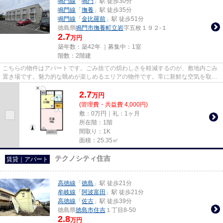
鳴門線
「
鳴門
」駅 徒歩30分
鳴門線
「
撫養
」駅 徒歩35分
鳴門線
「
金比羅前
」駅 徒歩51分
徳島県
鳴門市
撫養町立岩
字五枚１９２-１
2.7
万円
築年数：築42年 ｜募集中：
1室
階数：2階建
こちらの物件はアパートです。ごみ捨ての煩わしさを軽減するのが、敷地内ごみ
置き場です。魅力的な眺めが楽しめるエリアの物件です。常に新鮮な空気を取り
入れられる通風良好な間取り...
2.7
万
円
(管理費・共益費 4,000円)
敷：0万円｜礼：1ヶ月
所在階：1階
間取り：1K
面積：25.35㎡
テクノシティ住吉
賃貸｜アパート
高徳線
「
徳島
」駅 徒歩21分
牟岐線
「
阿波富田
」駅 徒歩21分
高徳線
「
佐古
」駅 徒歩39分
徳島県
徳島市
住吉
１丁目8-50
2.8
万円