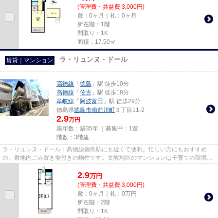
(管理費・共益費 3,000円)
敷：0ヶ月｜礼：0ヶ月
所在階：1階
間取り：1K
面積：17.50㎡
ラ・リュンヌ・ドール
賃貸｜マンション
高徳線
「
徳島
」駅 徒歩10分
高徳線
「
佐古
」駅 徒歩18分
牟岐線
「
阿波富田
」駅 徒歩29分
徳島県
徳島市
南前川町
３丁目11-2
2.9
万円
築年数：築35年 ｜募集中：
1室
階数：3階建
ラ・リュンヌ・ドール：高徳線徳島駅にも近くて便利。忙しい方にもおすすめ
の、敷地内ごみ置き場付きの物件です。文教地区のマンションは子育ての環境が
よく学校が近いです。駅から徒...
2.9
万
円
(管理費・共益費 3,000円)
敷：0ヶ月｜礼：0万円
所在階：2階
間取り：1K