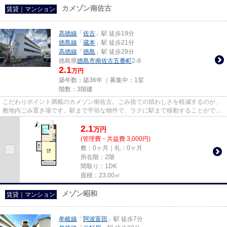
カメゾン南佐古
賃貸｜マンション
高徳線
「
佐古
」駅 徒歩19分
徳島線
「
蔵本
」駅 徒歩21分
高徳線
「
徳島
」駅 徒歩29分
徳島県
徳島市
南佐古五番町
2-9
2.1
万円
築年数：築36年 ｜募集中：
1室
階数：3階建
こだわりポイント満載のカメゾン南佐古。ごみ捨ての煩わしさを軽減するのが、
敷地内ごみ置き場です。駅まで平坦な物件で、ラクに駅まで移動することができ
ます。ネットの回線をマンシ...
2.1
万
円
(管理費・共益費 3,000円)
敷：0ヶ月｜礼：0ヶ月
所在階：2階
間取り：1DK
面積：23.00㎡
メゾン昭和
賃貸｜マンション
牟岐線
「
阿波富田
」駅 徒歩7分