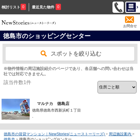
0
0
検討リスト
最近見た物件
お問合せ
徳島市のショッピングセンター
スポットを絞り込む
※物件情報の周辺施設紹介のページであり、各店舗への問い合わせは当
社では対応できません。
該当件数
1
件
マルナカ 徳島店
徳島県徳島市西新浜町１丁目
-
徳島市の賃貸マンション｜NewStories(ニューストーリーズ)
>
周辺施設案内
>
徳島市
>
徳島市のショッピングセンター