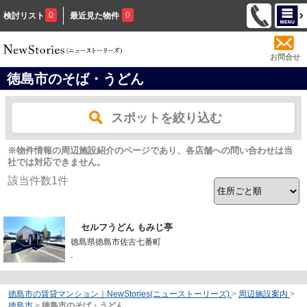
0
0
検討リスト
最近見た物件
お問合せ
徳島市のそば・うどん
スポットを絞り込む
※物件情報の周辺施設紹介のページであり、各店舗への問い合わせは当
社では対応できません。
該当件数
1
件
セルフうどん もみじ亭
徳島県徳島市佐古七番町
-
徳島市の賃貸マンション｜NewStories(ニューストーリーズ)
>
周辺施設案内
>
徳島市
>
徳島市のそば・うどん