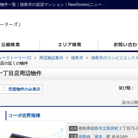
ファミリーマート 北島田町一丁目店周辺の物件一覧｜徳島市の賃貸マンション｜NewStories(ニューストーリーズ)
ニューストーリーズ)
>
周辺施設案内
>
徳島市
>
徳島市のコンビニエンス
目店の近くの物件
一丁目店周辺物件
並び順：
空室物件のみ表示
該当公開
コーポ佐野南棟
徳島県
徳島市
北島田町
２丁目71-
住所
交通
徳島線
「
蔵本
」駅 徒歩14分