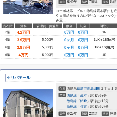
築49年
7階建
鉄筋
築年
階数
構造
コーポ林第二ビル：徳島線蔵本駅にも近
や日用品を買うのに便利なmac(マック
み置...
所在階
賃料
管理費・共益費
敷金
礼金
間取り
4.2
万円
0万円
0万円
2階
-
1R
3.9
万円
0ヶ月
0万円
4階
5,000円
1LK＋1S(納戸)
3.9
万円
0ヶ月
0万円
6階
5,000円
1R＋1S(納戸)
4
万円
0万円
0万円
6階
5,000円
1R
セリバテール
徳島県
徳島市
南島田町
２丁目１３
住所
交通
徳島線
「
蔵本
」駅 徒歩7分
徳島線
「
鮎喰
」駅 徒歩12分
高徳線
「
佐古
」駅 徒歩37分
築25年
2階建
軽量
築年
階数
構造