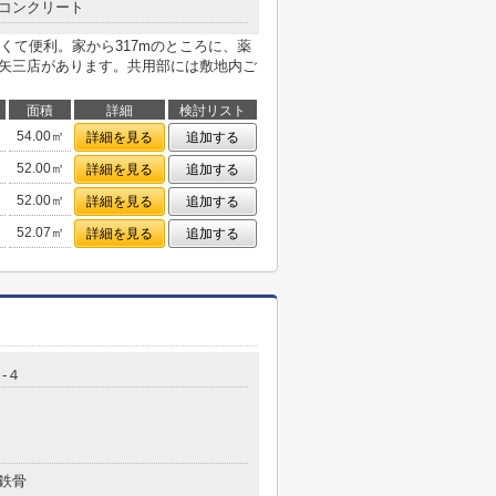
コンクリート
くて便利。家から317mのところに、薬
) 矢三店があります。共用部には敷地内ご
面積
詳細
検討リスト
54.00㎡
詳細を見る
追加する
52.00㎡
詳細を見る
追加する
52.00㎡
詳細を見る
追加する
52.07㎡
詳細を見る
追加する
-４
鉄骨