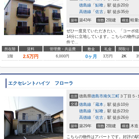
徳島線
「
鮎喰
」駅 徒歩20分
高徳線
「
佐古
」駅 徒歩35分
築43年
2階建
軽量
築年
階数
構造
ぜひ一度見ていただきたい、「コーポ佐
14分に立地しています。こちらの物件
件で...
所在階
賃料
管理費・共益費
敷金
礼金
間取り
2.5
万円
0ヶ月
1階
6,000円
3万円
2K
3
エクセレントハイツ フローラ
徳島県
徳島市
南矢三町
３丁目５-
住所
交通
徳島線
「
蔵本
」駅 徒歩10分
徳島線
「
鮎喰
」駅 徒歩23分
高徳線
「
佐古
」駅 徒歩26分
築29年
2階建
木造
築年
階数
構造
こちらの物件はアパートです。好評の駅