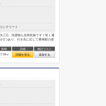
8
コンクリート
矢三D。洗濯物も自然乾燥ですぐ乾く通
が2つあり、行き先に応じて乗車駅の使
面積
詳細
検討リスト
27.69㎡
詳細を見る
追加する
3