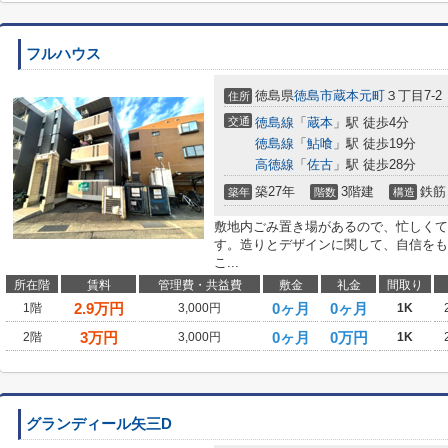
フルハウス
徳島県
徳島市
蔵本元町
３丁目7-2
住所
交通
徳島線
「
蔵本
」駅 徒歩4分
徳島線
「
鮎喰
」駅 徒歩19分
高徳線
「
佐古
」駅 徒歩28分
築27年
3階建
鉄筋
築年
階数
構造
敷地内ごみ置き場があるので、忙しくて
す。造りとデザインに関して、自信をも
こ...
所在階
賃料
管理費・共益費
敷金
礼金
間取り
2.9
万円
0ヶ月
0ヶ月
1階
3,000円
1K
3
万円
0ヶ月
0万円
2階
3,000円
1K
グランディール矢三D