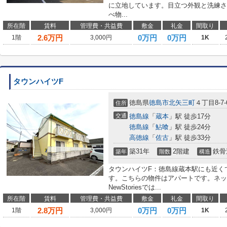
に立地しています。目立つ外観と洗練さ
べ物...
所在階
賃料
管理費・共益費
敷金
礼金
間取り
2.6
万円
0万円
0万円
1階
3,000円
1K
タウンハイツF
徳島県
徳島市
北矢三町
４丁目8-7-
住所
交通
徳島線
「
蔵本
」駅 徒歩17分
徳島線
「
鮎喰
」駅 徒歩24分
高徳線
「
佐古
」駅 徒歩33分
築31年
2階建
鉄骨
築年
階数
構造
タウンハイツF：徳島線蔵本駅にも近く
す。こちらの物件はアパートです。ネッ
NewStoriesでは...
所在階
賃料
管理費・共益費
敷金
礼金
間取り
2.8
万円
0万円
0万円
1階
3,000円
1K