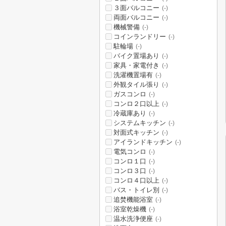
３面バルコニー
(-)
両面バルコニー
(-)
機械警備
(-)
コインランドリー
(-)
駐輪場
(-)
バイク置場あり
(-)
家具・家電付き
(-)
洗濯機置場有
(-)
外観タイル張り
(-)
ガスコンロ
(-)
コンロ２口以上
(-)
冷蔵庫あり
(-)
システムキッチン
(-)
対面式キッチン
(-)
アイランドキッチン
(-)
電気コンロ
(-)
コンロ１口
(-)
コンロ３口
(-)
コンロ４口以上
(-)
バス・トイレ別
(-)
追焚機能浴室
(-)
浴室乾燥機
(-)
温水洗浄便座
(-)