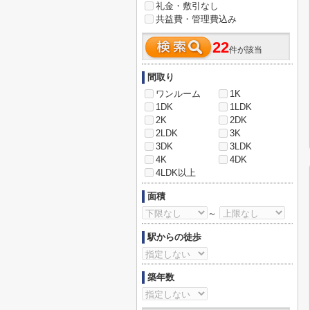
礼金・敷引なし
共益費・管理費込み
22
件が該当
間取り
ワンルーム
1K
1DK
1LDK
2K
2DK
2LDK
3K
3DK
3LDK
4K
4DK
4LDK以上
面積
～
駅からの徒歩
築年数