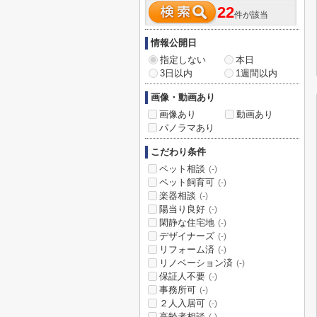
22
件が該当
情報公開日
指定しない
本日
3日以内
1週間以内
画像・動画あり
画像あり
動画あり
パノラマあり
こだわり条件
ペット相談
(-)
ペット飼育可
(-)
楽器相談
(-)
陽当り良好
(-)
閑静な住宅地
(-)
デザイナーズ
(-)
リフォーム済
(-)
リノベーション済
(-)
保証人不要
(-)
事務所可
(-)
２人入居可
(-)
高齢者相談