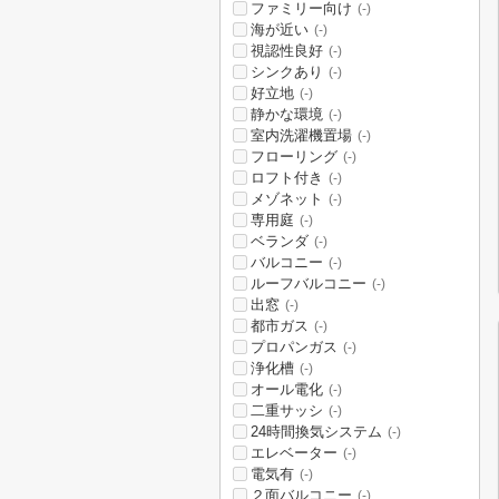
ファミリー向け
(-)
海が近い
(-)
視認性良好
(-)
シンクあり
(-)
好立地
(-)
静かな環境
(-)
室内洗濯機置場
(-)
フローリング
(-)
ロフト付き
(-)
メゾネット
(-)
専用庭
(-)
ベランダ
(-)
バルコニー
(-)
ルーフバルコニー
(-)
出窓
(-)
都市ガス
(-)
プロパンガス
(-)
浄化槽
(-)
オール電化
(-)
二重サッシ
(-)
24時間換気システム
(-)
エレベーター
(-)
電気有
(-)
２面バルコニー
(-)