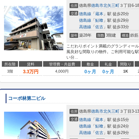
徳島県
徳島市
北矢三町
３丁目6-1
住所
交通
徳島線
「
蔵本
」駅 徒歩20分
徳島線
「
鮎喰
」駅 徒歩29分
高徳線
「
佐古
」駅 徒歩33分
築28年
3階建
鉄筋
築年
階数
構造
こだわりポイント満載のグランディール
風良好な間取りの物件。ご利用可能な駅
い分...
所在階
賃料
管理費・共益費
敷金
礼金
間取り
3.3
万円
0ヶ月
0ヶ月
3階
4,000円
1K
コーポ林第二ビル
徳島県
徳島市
北矢三町
３丁目3-1
住所
交通
徳島線
「
蔵本
」駅 徒歩15分
徳島線
「
鮎喰
」駅 徒歩24分
高徳線
「
佐古
」駅 徒歩29分