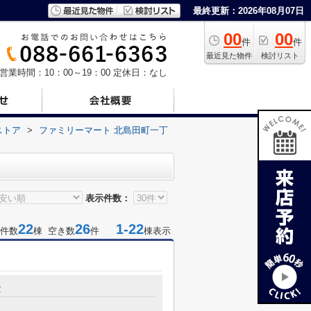
最終更新：2026年08月07日
00
00
件
件
最近見た物件
検討リスト
営業時間：10：00～19：00
定休日：なし
ストア
>
ファミリーマート 北島田町一丁
表示件数：
22
26
1-22
件数
棟 空き数
件
棟表示
2