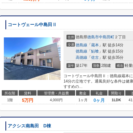
コートヴェール中島田Ⅱ
徳島県
徳島市
中島田町
２丁目
住所
交通
徳島線
「
蔵本
」駅 徒歩14分
徳島線
「
鮎喰
」駅 徒歩15分
高徳線
「
佐古
」駅 徒歩35分
築17年
2階建
軽量
築年
階数
構造
コートヴェール中島田Ⅱ：徳島線蔵本に
14分の立地です。通風良好な条件は健
すすめの...
所在階
賃料
管理費・共益費
敷金
礼金
間取り
5
万円
0ヶ月
1階
4,000円
1ヶ月
1LDK
41
アクシス南島田 D棟