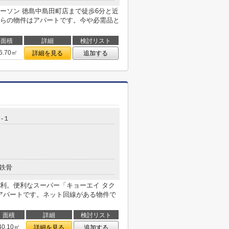
ーソン 徳島中島田町店まで徒歩6分と近
らの物件はアパートです。今や必需品と
面積
詳細
検討リスト
6.70㎡
詳細を見る
追加する
-１
鉄骨
利。便利なスーパー「キョーエイ タク
はアパートです。ネット回線がある物件で
面積
詳細
検討リスト
40.10㎡
詳細を見る
追加する