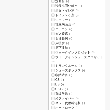
洗面台
(-)
洗髪洗面化粧台
(-)
男女トイレ別
(-)
トイレ２ヶ所
(-)
シャワー
(-)
独立洗面台
(-)
エアコン
(-)
ガス暖房
(-)
石油暖房
(-)
床暖房
(-)
床下収納
(-)
ウォークインクロゼット
(-)
ウォークインシューズクロゼット
(-)
トランクルーム
(-)
シューズボックス
(-)
収納豊富
(-)
CS
(-)
BS
(-)
CATV
(-)
有線放送
(-)
光ファイバー
(-)
ネット使用料無料
(-)
オートロック
(-)