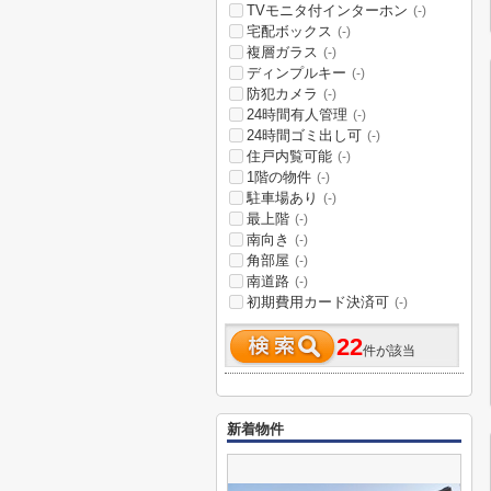
TVモニタ付インターホン
(-)
宅配ボックス
(-)
複層ガラス
(-)
ディンプルキー
(-)
防犯カメラ
(-)
24時間有人管理
(-)
24時間ゴミ出し可
(-)
住戸内覧可能
(-)
1階の物件
(-)
駐車場あり
(-)
最上階
(-)
南向き
(-)
角部屋
(-)
南道路
(-)
初期費用カード決済可
(-)
22
件が該当
新着物件