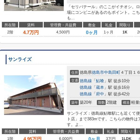
「セリバテール」のここがイチオシ。ロ
場にコンビニがあるのもポイント。こち
も...
所在階
賃料
管理費・共益費
敷金
礼金
間取り
4.7
万円
0ヶ月
2階
4,500円
1ヶ月
1K
2
サンライズ
徳島県
徳島市
中島田町
４丁目１６
住所
交通
徳島線
「
鮎喰
」駅 徒歩10分
徳島線
「
蔵本
」駅 徒歩16分
徳島線
「
府中
」駅 徒歩42分
築20年
2階建
軽量
築年
階数
構造
サンライズ：徳島線鮎喰駅にも近くて便
ト店」まで383mです。こちらの物件
す。よ...
所在階
賃料
管理費・共益費
敷金
礼金
間取り
4.95
万円
0ヶ月
1階
6,000円
3万円
1LDK