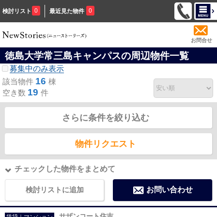
0
0
検討リスト
最近見た物件
お問合せ
徳島大学常三島キャンパスの周辺物件一覧
募集中のみ表示
16
該当物件
棟
19
空き数
件
さらに条件を絞り込む
物件リクエスト
チェックした物件をまとめて
検討リストに追加
お問い合わせ
サザンコート住吉
賃貸｜マンション