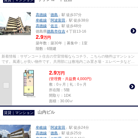
高徳線
「
徳島
」駅 徒歩37分
牟岐線
「
阿波富田
」駅 徒歩38分
高徳線
「
佐古
」駅 徒歩48分
徳島県
徳島市
住吉
４丁目13-16
2.9
万円
築年数：築30年 ｜募集中：
1室
階数：6階建
新着情報：サザンコート住吉の空室情報ならコチラ。こちらの物件はマンション
です。風通しが良い物件です。共用部には敷地内ごみ置き場・エレベータなど
様々な設備やサービスが揃って...
2.9
万
円
(管理費・共益費 4,000円)
敷：0ヶ月｜礼：0ヶ月
所在階：5階
間取り：1DK
面積：30.00㎡
山内ビル
賃貸｜マンション
牟岐線
「
阿波富田
」駅 徒歩24分
高徳線
「
徳島
」駅 徒歩25分