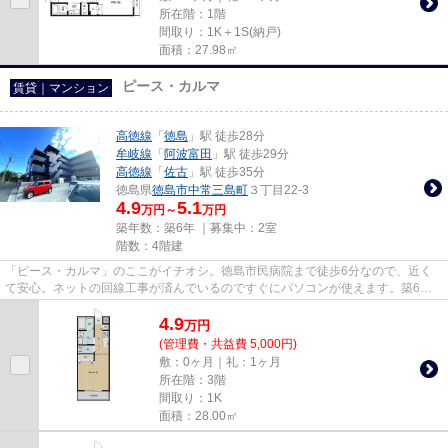
所在階：1階
間取り：1K＋1S(納戸)
面積：27.98㎡
ピース・カルマ
賃貸｜マンション
高徳線
「
徳島
」駅 徒歩28分
牟岐線
「
阿波富田
」駅 徒歩29分
高徳線
「
佐古
」駅 徒歩35分
徳島県
徳島市
中常三島町
３丁目22-3
4.9
5.1
万円～
万円
築年数：築6年 ｜募集中：
2室
階数：4階建
「ピース・カルマ」のここがイチオシ。徳島市民病院まで徒歩6分なので、近く
て安心。ネットの回線工事が済んでいるのですぐにパソコンが使えます。築6年
のイチオシ物件はこちらです。N...
4.9
万
円
(管理費・共益費 5,000円)
敷：0ヶ月｜礼：1ヶ月
所在階：3階
間取り：1K
面積：28.00㎡