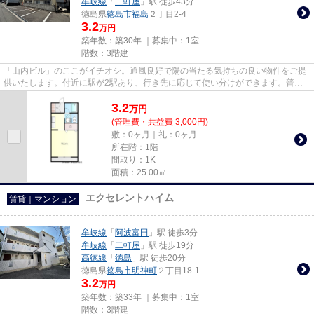
牟岐線
「
二軒屋
」駅 徒歩43分
徳島県
徳島市
福島
２丁目2-4
3.2
万円
築年数：築30年 ｜募集中：
1室
階数：3階建
「山内ビル」のここがイチオシ。通風良好で陽の当たる気持ちの良い物件をご提
供いたします。付近に駅が2駅あり、行き先に応じて使い分けができます。普段
からパソコンを使う方にオスス...
3.2
万
円
(管理費・共益費 3,000円)
敷：0ヶ月｜礼：0ヶ月
所在階：1階
間取り：1K
面積：25.00㎡
エクセレントハイム
賃貸｜マンション
牟岐線
「
阿波富田
」駅 徒歩3分
牟岐線
「
二軒屋
」駅 徒歩19分
高徳線
「
徳島
」駅 徒歩20分
徳島県
徳島市
明神町
２丁目18-1
3.2
万円
築年数：築33年 ｜募集中：
1室
階数：3階建