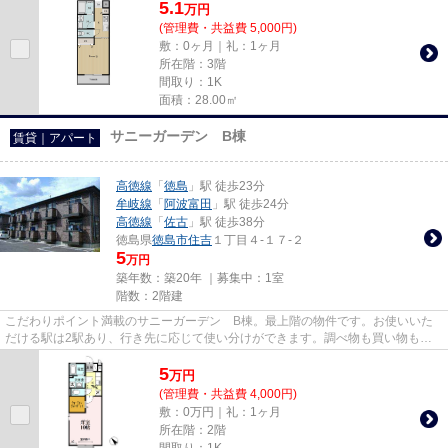
5.1
万
円
(管理費・共益費 5,000円)
敷：0ヶ月｜礼：1ヶ月
所在階：3階
間取り：1K
面積：28.00㎡
サニーガーデン B棟
賃貸｜アパート
高徳線
「
徳島
」駅 徒歩23分
牟岐線
「
阿波富田
」駅 徒歩24分
高徳線
「
佐古
」駅 徒歩38分
徳島県
徳島市
住吉
１丁目４-１７-２
5
万円
築年数：築20年 ｜募集中：
1室
階数：2階建
こだわりポイント満載のサニーガーデン B棟。最上階の物件です。お使いいた
だける駅は2駅あり、行き先に応じて使い分けができます。調べ物も買い物もパ
ソコン一台で。インターネット...
5
万
円
(管理費・共益費 4,000円)
敷：0万円｜礼：1ヶ月
所在階：2階
間取り：1K