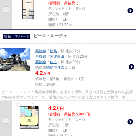
(管理費・共益費 -)
敷：0ヶ月｜礼：0ヶ月
所在階：4階
間取り：1R
面積：21.73㎡
ピース・ルーチェ
賃貸｜アパート
高徳線
「
徳島
」駅 徒歩22分
牟岐線
「
阿波富田
」駅 徒歩23分
高徳線
「
佐古
」駅 徒歩39分
徳島県
徳島市
住吉
１丁目
4.2
万円
築年数：築6年 ｜募集中：
1室
階数：3階建
ピース・ルーチェ：高徳線徳島駅にも近くて便利。目立つ外観と洗練された設計
の内装を持つデザイナーズ。普段からパソコンを使う方にオススメ物件、ネット
回線導入済み。築6年のイチオ...
4.2
万
円
(管理費・共益費 5,000円)
敷：0ヶ月｜礼：1ヶ月
所在階：1階
間取り：1K
面積：25.39㎡