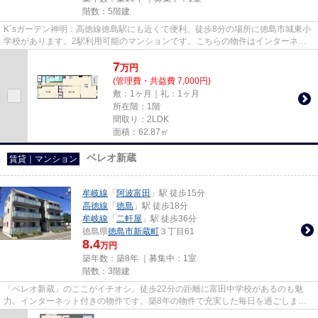
階数：5階建
K`sガーデン神明：高徳線徳島駅にも近くて便利。徒歩8分の場所に徳島市城東小
学校があります。2駅利用可能のマンションです。こちらの物件はインターネッ
トをご利用いただけます。NewS...
7
万
円
(管理費・共益費 7,000円)
敷：1ヶ月｜礼：1ヶ月
所在階：1階
間取り：2LDK
面積：62.87㎡
ベレオ新蔵
賃貸｜マンション
牟岐線
「
阿波富田
」駅 徒歩15分
高徳線
「
徳島
」駅 徒歩18分
牟岐線
「
二軒屋
」駅 徒歩36分
徳島県
徳島市
新蔵町
３丁目61
8.4
万円
築年数：築8年 ｜募集中：
1室
階数：3階建
「ベレオ新蔵」のここがイチオシ。徒歩22分の距離に富田中学校があるのも魅
力。インターネット付きの物件です。築8年の物件で充実した毎日を過ごしませ
んか。当社は徳島市や牟岐線阿波...