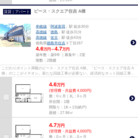
ピース・スクエア住吉 A棟
賃貸｜アパート
牟岐線
「
阿波富田
」駅 徒歩30分
高徳線
「
徳島
」駅 徒歩31分
高徳線
「
佐古
」駅 徒歩43分
徳島県
徳島市
住吉
３丁目267
4.6
4.7
万円～
万円
築年数：築9年 ｜募集中：
2室
階数：2階建
こだわりポイント満載のピース・スクエア住吉 A棟。「ピース・スクエア住吉 A
棟」のここがイチオシ。新たな回線工事が必要ない、経済的なネット回線工事済
み物件です。しっかりとした...
4.6
万
円
(管理費・共益費 4,000円)
敷：0ヶ月｜礼：0ヶ月
所在階：1階
間取り：1K＋1S(納戸)
面積：27.98㎡
4.7
万
円
(管理費・共益費 4,000円)
敷：0ヶ月｜礼：0ヶ月