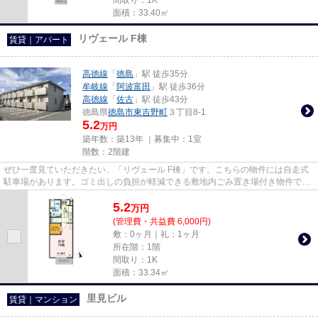
面積：33.40㎡
リヴェール F棟
賃貸｜アパート
高徳線
「
徳島
」駅 徒歩35分
牟岐線
「
阿波富田
」駅 徒歩36分
高徳線
「
佐古
」駅 徒歩43分
徳島県
徳島市
東吉野町
３丁目8-1
5.2
万円
築年数：築13年 ｜募集中：
1室
階数：2階建
ぜひ一度見ていただきたい、「リヴェール F棟」です。こちらの物件には自走式
駐車場があります。ゴミ出しの負担が軽減できる敷地内ごみ置き場付き物件で
す。お仕事でパソコンが必需品...
5.2
万
円
(管理費・共益費 6,000円)
敷：0ヶ月｜礼：1ヶ月
所在階：1階
間取り：1K
面積：33.34㎡
里見ビル
賃貸｜マンション