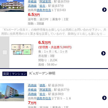
牟岐線
「
阿波富田
」駅 徒歩23分
高徳線
「
佐古
」駅 徒歩37分
徳島県
徳島市
住吉
１丁目3-63
6.5
万円
築年数：築23年 ｜募集中：
1室
階数：3階建
「K'sガーデン住吉Ⅱ」の物件情報をお探しならお気軽にお問い合わせ下さい。共
用部に住民専用のゴミ置き場を設置しているので、面倒なゴミ出しも楽になりま
す。最上階の物件です。...
6.5
万
円
(管理費・共益費 5,000円)
敷：1ヶ月｜礼：1ヶ月
所在階：3階
間取り：2LDK
面積：58.80㎡
K`sガーデン神明
賃貸｜マンション
高徳線
「
徳島
」駅 徒歩26分
牟岐線
「
阿波富田
」駅 徒歩27分
高徳線
「
佐古
」駅 徒歩38分
徳島県
徳島市
住吉
２丁目５－１８
7
万円
築年数：築16年 ｜募集中：
1室