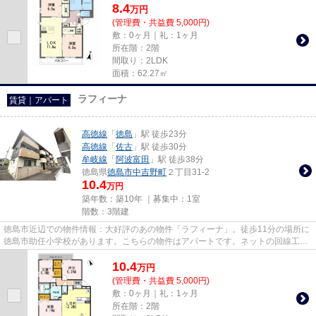
8.4
万
円
(管理費・共益費 5,000円)
敷：0ヶ月｜礼：1ヶ月
所在階：2階
間取り：2LDK
面積：62.27㎡
ラフィーナ
賃貸｜アパート
高徳線
「
徳島
」駅 徒歩23分
高徳線
「
佐古
」駅 徒歩30分
牟岐線
「
阿波富田
」駅 徒歩38分
徳島県
徳島市
中吉野町
２丁目31-2
10.4
万円
築年数：築10年 ｜募集中：
1室
階数：3階建
徳島市近辺での物件情報：大好評のあの物件「ラフィーナ」。徒歩11分の場所に
徳島市助任小学校があります。こちらの物件はアパートです。ネットの回線工事
が済んでいるのですぐにパソ...
10.4
万
円
(管理費・共益費 5,000円)
敷：0ヶ月｜礼：1ヶ月
所在階：2階