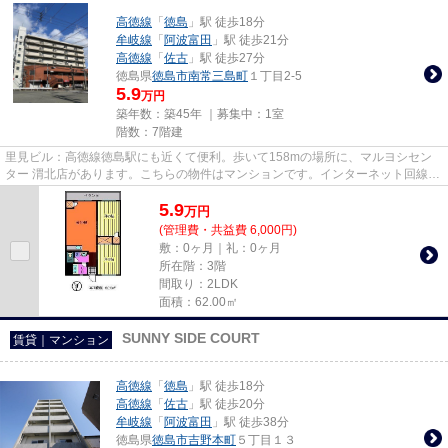
高徳線
「
徳島
」駅 徒歩18分
牟岐線
「
阿波富田
」駅 徒歩21分
高徳線
「
佐古
」駅 徒歩27分
徳島県
徳島市
南常三島町
１丁目2-5
5.9
万円
築年数：築45年 ｜募集中：
1室
階数：7階建
里見ビル：高徳線徳島駅にも近くて便利。歩いて158mの場所に、マルヨシセン
ター 渭北店があります。こちらの物件はマンションです。インターネット回線が
ある物件です。当社スタッフが...
5.9
万
円
(管理費・共益費 6,000円)
敷：0ヶ月｜礼：0ヶ月
所在階：3階
間取り：2LDK
面積：62.00㎡
SUNNY SIDE COURT
賃貸｜マンション
高徳線
「
徳島
」駅 徒歩18分
高徳線
「
佐古
」駅 徒歩20分
牟岐線
「
阿波富田
」駅 徒歩38分
徳島県
徳島市
吉野本町
５丁目１３