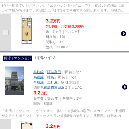
ぜひ一度見ていただきたい、「エクセレントハイム」です。徒歩5分の場所に富
田小学校があります。周辺には、徒歩3分で利用できる駅があります。地域のゴ
ミ捨て場まで行かずにサッとゴ...
3.2
万
円
(管理費・共益費 3,000円)
敷：1ヶ月｜礼：1ヶ月
所在階：1階
間取り：1K
面積：23.00㎡
山清ハイツ
賃貸｜マンション
牟岐線
「
阿波富田
」駅 徒歩8分
高徳線
「
徳島
」駅 徒歩15分
牟岐線
「
二軒屋
」駅 徒歩22分
徳島県
徳島市
富田浜
２丁目17-1
3.2
万円
築年数：築37年 ｜募集中：
1室
階数：8階建
「山清ハイツ」のここがイチオシ。歩いて徒歩6分の場所にスカイマート 中洲店
があるのもポイント。アクセスの良い徒歩8分の物件です。共用部には敷地内ご
み置き場・エレベータなどが揃...
3.2
万
円