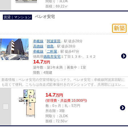
間取り：3LDK
面積：69.22㎡
ベレオ安宅
賃貸｜マンション
牟岐線
「
阿波富田
」駅 徒歩28分
高徳線
「
徳島
」駅 徒歩28分
牟岐線
「
二軒屋
」駅 徒歩47分
徳島県
徳島市
安宅
１丁目１３８-、１４２
14.7
万円
築年数：築1年未満 ｜募集中：
1室
階数：4階建
新着情報：ベレオ安宅の空室情報ならコチラ。ベレオ安宅：牟岐線阿波富田駅に
も近くて便利。こちらは自走式駐車場付きのマンションです。共用部にはエレベ
ータ・敷地内ごみ置き場など...
14.7
万
円
(管理費・共益費 10,000円)
敷：0ヶ月｜礼：5万円
所在階：3階
間取り：2LDK
面積：72.50㎡