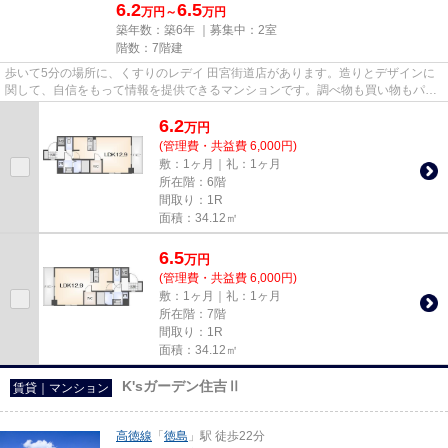
6.2
6.5
万円～
万円
築年数：築6年 ｜募集中：
2室
階数：7階建
歩いて5分の場所に、くすりのレデイ 田宮街道店があります。造りとデザインに
関して、自信をもって情報を提供できるマンションです。調べ物も買い物もパソ
コン一台で。インターネット...
6.2
万
円
(管理費・共益費 6,000円)
敷：1ヶ月｜礼：1ヶ月
所在階：6階
間取り：1R
面積：34.12㎡
6.5
万
円
(管理費・共益費 6,000円)
敷：1ヶ月｜礼：1ヶ月
所在階：7階
間取り：1R
面積：34.12㎡
K'sガーデン住吉Ⅱ
賃貸｜マンション
高徳線
「
徳島
」駅 徒歩22分