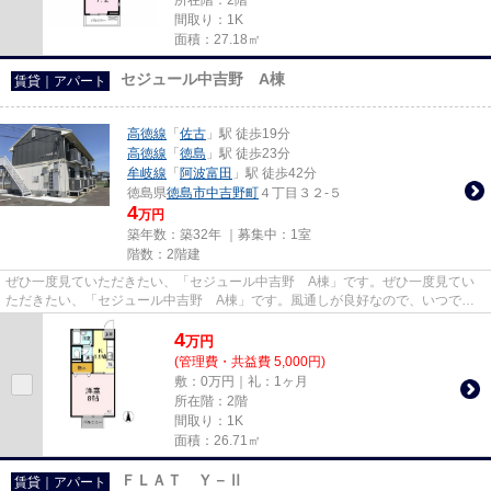
間取り：1K
面積：27.18㎡
セジュール中吉野 A棟
賃貸｜アパート
高徳線
「
佐古
」駅 徒歩19分
高徳線
「
徳島
」駅 徒歩23分
牟岐線
「
阿波富田
」駅 徒歩42分
徳島県
徳島市
中吉野町
４丁目３２-５
4
万円
築年数：築32年 ｜募集中：
1室
階数：2階建
ぜひ一度見ていただきたい、「セジュール中吉野 A棟」です。ぜひ一度見てい
ただきたい、「セジュール中吉野 A棟」です。風通しが良好なので、いつでも
新鮮な空気がはいってきます。...
4
万
円
(管理費・共益費 5,000円)
敷：0万円｜礼：1ヶ月
所在階：2階
間取り：1K
面積：26.71㎡
ＦＬＡＴ Ｙ－Ⅱ
賃貸｜アパート