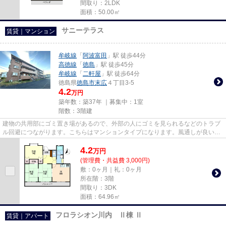
間取り：2LDK
面積：50.00㎡
サニーテラス
賃貸｜マンション
牟岐線
「
阿波富田
」駅 徒歩44分
高徳線
「
徳島
」駅 徒歩45分
牟岐線
「
二軒屋
」駅 徒歩64分
徳島県
徳島市
末広
４丁目3-5
4.2
万円
築年数：築37年 ｜募集中：
1室
階数：3階建
建物の共用部にゴミ置き場があるので、外部の人にゴミを見られるなどのトラブ
ル回避につながります。こちらはマンションタイプになります。風通しが良い物
件です。道が平坦だと買い物...
4.2
万
円
(管理費・共益費 3,000円)
敷：0ヶ月｜礼：0ヶ月
所在階：3階
間取り：3DK
面積：64.96㎡
フロラシオン川内 Ⅱ棟 Ⅱ
賃貸｜アパート