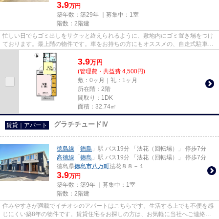
3.9
万円
築年数：築29年 ｜募集中：
1室
階数：2階建
忙しい日でもゴミ出しをサクッと終えられるように、敷地内にゴミ置き場をつけ
ております。最上階の物件です。車をお持ちの方にもオススメの、自走式駐車場
を利用できる物件です。イン...
3.9
万
円
(管理費・共益費 4,500円)
敷：0ヶ月｜礼：1ヶ月
所在階：2階
間取り：1DK
面積：32.74㎡
グラチチュードⅣ
賃貸｜アパート
徳島線
「
徳島
」駅 バス19分 「法花（回転場）」 停歩7分
高徳線
「
徳島
」駅 バス19分 「法花（回転場）」 停歩7分
徳島県
徳島市
八万町
法花８８－１
3.9
万円
築年数：築9年 ｜募集中：
1室
階数：2階建
住みやすさが満載でイチオシのアパートはこちらです。生活する上でも不便を感
じにくい築8年の物件です。賃貸住宅をお探しの方は、お気軽に当社へご連絡下