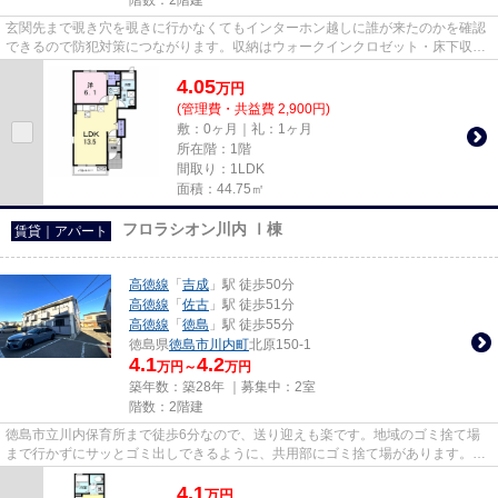
玄関先まで覗き穴を覗きに行かなくてもインターホン越しに誰が来たのかを確認
できるので防犯対策につながります。収納はウォークインクロゼット・床下収納
などが備え付けられているの...
4.05
万
円
(管理費・共益費 2,900円)
敷：0ヶ月｜礼：1ヶ月
所在階：1階
間取り：1LDK
面積：44.75㎡
フロラシオン川内 Ⅰ棟
賃貸｜アパート
高徳線
「
吉成
」駅 徒歩50分
高徳線
「
佐古
」駅 徒歩51分
高徳線
「
徳島
」駅 徒歩55分
徳島県
徳島市
川内町
北原150-1
4.1
4.2
万円～
万円
築年数：築28年 ｜募集中：
2室
階数：2階建
徳島市立川内保育所まで徒歩6分なので、送り迎えも楽です。地域のゴミ捨て場
まで行かずにサッとゴミ出しできるように、共用部にゴミ捨て場があります。眺
めの良い物件です。通風良好で...
4.1
万
円