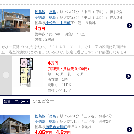
徳島線
「
徳島
」駅 バス27分 「中田（旧道）」 停歩2分
高徳線
「
徳島
」駅 バス27分 「中田（旧道）」 停歩3分
徳島県
小松島市
中田町
字中筋１５番地
4
万円
築年数：築16年 ｜募集中：
1室
階数：2階建
ぜひ一度見ていただきたい、「ＦＬＡＴ Ｙ－Ⅱ」です。室内設備は洗面所独
立・浴室乾燥機などが揃っているので、快適に過ごしやすいお部屋になります。
知らない人が来た時でも玄関を開...
4
万
円
(管理費・共益費 6,400円)
敷：0ヶ月｜礼：1ヶ月
所在階：1階
間取り：1LDK
面積：44.18㎡
ジュピター
賃貸｜アパート
徳島線
「
徳島
」駅 バス31分 「三ツ谷」 停歩2分
高徳線
「
徳島
」駅 バス31分 「三ツ谷」 停歩2分
徳島県
徳島市
大原町
糠坪９４番地１
4.05
4.5
万円～
万円