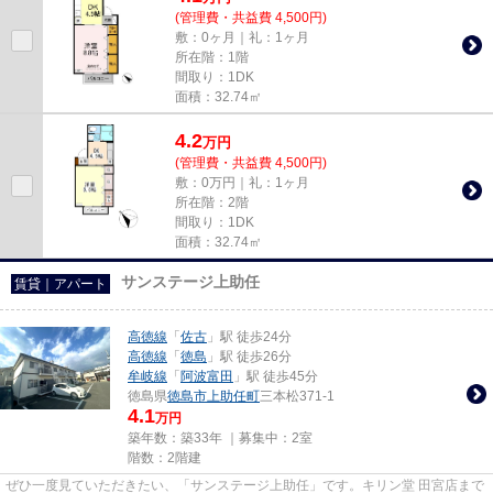
(管理費・共益費 4,500円)
敷：0ヶ月｜礼：1ヶ月
所在階：1階
間取り：1DK
面積：32.74㎡
4.2
万
円
(管理費・共益費 4,500円)
敷：0万円｜礼：1ヶ月
所在階：2階
間取り：1DK
面積：32.74㎡
サンステージ上助任
賃貸｜アパート
高徳線
「
佐古
」駅 徒歩24分
高徳線
「
徳島
」駅 徒歩26分
牟岐線
「
阿波富田
」駅 徒歩45分
徳島県
徳島市
上助任町
三本松371-1
4.1
万円
築年数：築33年 ｜募集中：
2室
階数：2階建
ぜひ一度見ていただきたい、「サンステージ上助任」です。キリン堂 田宮店まで