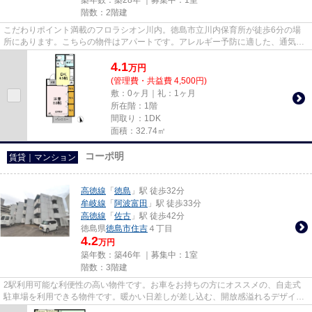
階数：2階建
こだわりポイント満載のフロラシオン川内。徳島市立川内保育所が徒歩6分の場
所にあります。こちらの物件はアパートです。アレルギー予防に適した、通気性
の良い安心の物件です。健康な...
4.1
万
円
(管理費・共益費 4,500円)
敷：0ヶ月｜礼：1ヶ月
所在階：1階
間取り：1DK
面積：32.74㎡
コーポ明
賃貸｜マンション
高徳線
「
徳島
」駅 徒歩32分
牟岐線
「
阿波富田
」駅 徒歩33分
高徳線
「
佐古
」駅 徒歩42分
徳島県
徳島市
住吉
４丁目
4.2
万円
築年数：築46年 ｜募集中：
1室
階数：3階建
2駅利用可能な利便性の高い物件です。お車をお持ちの方にオススメの、自走式
駐車場を利用できる物件です。暖かい日差しが差し込む、開放感溢れるデザイナ
ーズ物件物件です。現在空家と...