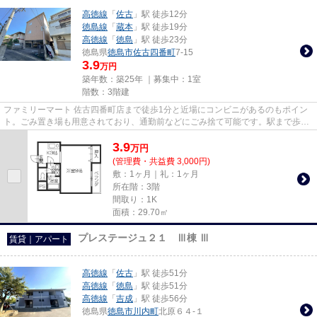
高徳線
「
佐古
」駅 徒歩12分
徳島線
「
蔵本
」駅 徒歩19分
高徳線
「
徳島
」駅 徒歩23分
徳島県
徳島市
佐古四番町
7-15
3.9
万円
築年数：築25年 ｜募集中：
1室
階数：3階建
ファミリーマート 佐古四番町店まで徒歩1分と近場にコンビニがあるのもポイン
ト。ごみ置き場も用意されており、通勤前などにごみ捨て可能です。駅まで歩い
て12分ほどの、魅力的な立地...
3.9
万
円
(管理費・共益費 3,000円)
敷：1ヶ月｜礼：1ヶ月
所在階：3階
間取り：1K
面積：29.70㎡
プレステージュ２１ Ⅲ棟 Ⅲ
賃貸｜アパート
高徳線
「
佐古
」駅 徒歩51分
高徳線
「
徳島
」駅 徒歩51分
高徳線
「
吉成
」駅 徒歩56分
徳島県
徳島市
川内町
北原６４-１