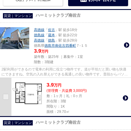
ハーミットクラブ南佐古
賃貸｜マンション
高徳線
「
佐古
」駅 徒歩18分
徳島線
「
蔵本
」駅 徒歩22分
高徳線
「
徳島
」駅 徒歩28分
徳島県
徳島市
南佐古四番町
７-１５
3.9
万円
築年数：築25年 ｜募集中：
1室
階数：3階建
2駅利用ができるので電車の利用に役立つ物件です。道が平坦だと買い物も快適
にできますね。空気の入れ替えができる風通しの良い物件です。普段からパソコ
ンを使う方にオススメ物件、ネ...
3.9
万
円
(管理費・共益費 3,000円)
敷：1ヶ月｜礼：0ヶ月
所在階：3階
間取り：1K
面積：29.70㎡
ハーミットクラブ南佐古
賃貸｜マンション