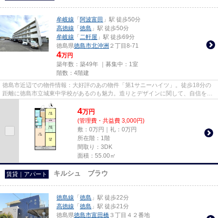
牟岐線
「
阿波富田
」駅 徒歩50分
高徳線
「
徳島
」駅 徒歩50分
牟岐線
「
二軒屋
」駅 徒歩69分
徳島県
徳島市
北沖洲
２丁目8-71
4
万円
築年数：築49年 ｜募集中：
1室
階数：4階建
徳島市近辺での物件情報：大好評のあの物件「第1サニーハイツ」。徒歩18分の
距離に徳島市立城東中学校があるのも魅力。造りとデザインに関して、自信をも
って情報を提供できるマンショ...
4
万
円
(管理費・共益費 3,000円)
敷：0万円｜礼：0万円
所在階：1階
間取り：3DK
面積：55.00㎡
キルシュ ブラウ
賃貸｜アパート
徳島線
「
徳島
」駅 徒歩22分
高徳線
「
徳島
」駅 徒歩21分
徳島県
徳島市
富田橋
３丁目４２番地