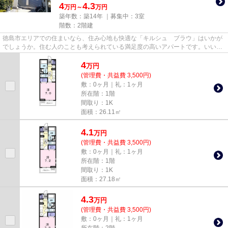
4
4.3
万円～
万円
築年数：築14年 ｜募集中：
3室
階数：2階建
徳島市エリアでの住まいなら、住み心地も快適な「キルシュ ブラウ」はいかが
でしょうか。住む人のことも考えられている満足度の高いアパートです。いい部
屋ネット徳島本町店で住まい...
4
万
円
(管理費・共益費 3,500円)
敷：0ヶ月｜礼：1ヶ月
所在階：1階
間取り：1K
面積：26.11㎡
4.1
万
円
(管理費・共益費 3,500円)
敷：0ヶ月｜礼：1ヶ月
所在階：1階
間取り：1K
面積：27.18㎡
4.3
万
円
(管理費・共益費 3,500円)
敷：0ヶ月｜礼：1ヶ月
所在階：2階