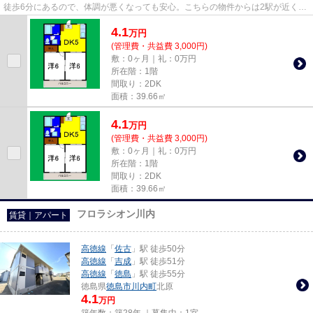
徒歩6分にあるので、体調が悪くなっても安心。こちらの物件からは2駅が近くに
あり、移動範囲も広がります...
4.1
万
円
(管理費・共益費 3,000円)
敷：0ヶ月｜礼：0万円
所在階：1階
間取り：2DK
面積：39.66㎡
4.1
万
円
(管理費・共益費 3,000円)
敷：0ヶ月｜礼：0万円
所在階：1階
間取り：2DK
面積：39.66㎡
フロラシオン川内
賃貸｜アパート
高徳線
「
佐古
」駅 徒歩50分
高徳線
「
吉成
」駅 徒歩51分
高徳線
「
徳島
」駅 徒歩55分
徳島県
徳島市
川内町
北原
4.1
万円
築年数：築28年 ｜募集中：
1室