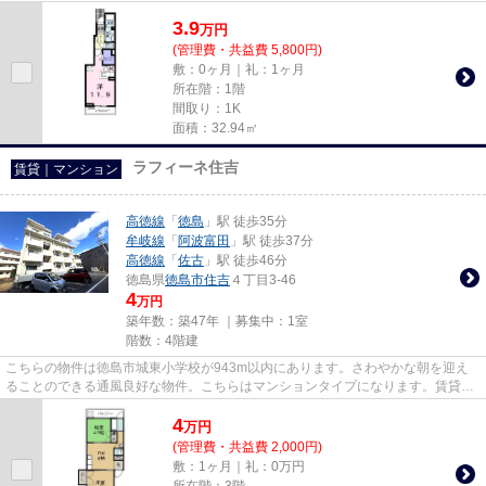
さい。当社は、お客様のご希望...
3.9
万
円
(管理費・共益費 5,800円)
敷：0ヶ月｜礼：1ヶ月
所在階：1階
間取り：1K
面積：32.94㎡
ラフィーネ住吉
賃貸｜マンション
高徳線
「
徳島
」駅 徒歩35分
牟岐線
「
阿波富田
」駅 徒歩37分
高徳線
「
佐古
」駅 徒歩46分
徳島県
徳島市
住吉
４丁目3-46
4
万円
築年数：築47年 ｜募集中：
1室
階数：4階建
こちらの物件は徳島市城東小学校が943m以内にあります。さわやかな朝を迎え
ることのできる通風良好な物件。こちらはマンションタイプになります。賃貸物
件を探すなら、地域に密着した...
4
万
円
(管理費・共益費 2,000円)
敷：1ヶ月｜礼：0万円
所在階：3階