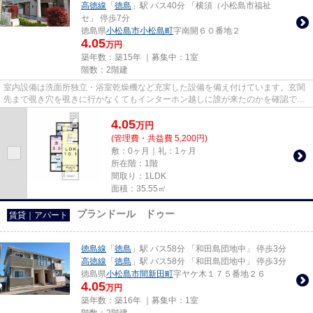
高徳線
「
徳島
」駅 バス40分 「横須（小松島市福祉
セ」 停歩7分
徳島県
小松島市
小松島町
字南開６０番地２
4.05
万円
築年数：築15年 ｜募集中：
1室
階数：2階建
室内設備は洗面所独立・浴室乾燥機など充実した設備を備え付けています。玄関
先まで覗き穴を覗きに行かなくてもインターホン越しに誰が来たのかを確認でき
ます。こちらは1LDKになりま...
4.05
万
円
(管理費・共益費 5,200円)
敷：0ヶ月｜礼：1ヶ月
所在階：1階
間取り：1LDK
面積：35.55㎡
プランドール ドゥー
賃貸｜アパート
徳島線
「
徳島
」駅 バス58分 「和田島団地中」 停歩3分
高徳線
「
徳島
」駅 バス58分 「和田島団地中」 停歩3分
徳島県
小松島市
間新田町
字ヤケ木１７５番地２６
4.05
万円
築年数：築16年 ｜募集中：
1室
階数：2階建