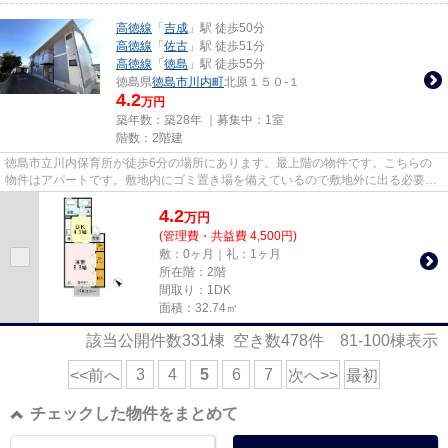
高徳線
「
吉成
」駅 徒歩50分
高徳線
「
佐古
」駅 徒歩51分
高徳線
「
徳島
」駅 徒歩55分
徳島県
徳島市
川内町
北原１５０-１
4.2
万円
築年数：築28年 ｜募集中：
1室
階数：2階建
徳島市立川内保育所が徒歩6分の場所にあります。最上階の物件です。こちらの
物件はアパートです。敷地内にゴミ置き場を備えているので敷地外に出る必要が
無く、短時間でごみ出しを終え...
4.2
万
円
(管理費・共益費 4,500円)
敷：0ヶ月｜礼：1ヶ月
所在階：2階
間取り：1DK
面積：32.74㎡
該当公開件数
331
棟 空き数
478
件
81-100
棟表示
3
4
5
6
7
<<前へ
次へ>>
最初
チェックした物件をまとめて