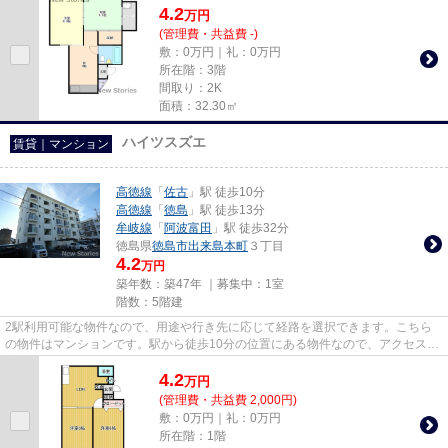
4.2
万
円
(管理費・共益費 -)
敷：0万円｜礼：0万円
所在階：3階
間取り：2K
面積：32.30㎡
ハイツスズエ
賃貸｜マンション
高徳線
「
佐古
」駅 徒歩10分
高徳線
「
徳島
」駅 徒歩13分
牟岐線
「
阿波富田
」駅 徒歩32分
徳島県
徳島市
出来島本町
３丁目
4.2
万円
築年数：築47年 ｜募集中：
1室
階数：5階建
2駅利用可能な物件なので、用途や行き先に応じて経路を選択できます。こちら
の物件はマンションです。駅から徒歩10分の位置にある物件なので、アクセスも
良好です。こちらは現在空家の...
4.2
万
円
(管理費・共益費 2,000円)
敷：0万円｜礼：0万円
所在階：1階