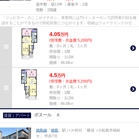
築年数：築13年 ｜募集中：
2室
階数：2階建
「ジュピター」のここがイチオシ。来客時にはTVインターホンで訪問者の顔を確
認することができるので防犯対策につながります。収納はウォークインクロゼッ
ト・床下収納などが備え付け...
4.05
万
円
(管理費・共益費 5,200円)
敷：0ヶ月｜礼：1ヶ月
所在階：1階
間取り：1LDK
面積：46.06㎡
4.5
万
円
(管理費・共益費 5,200円)
敷：0ヶ月｜礼：1ヶ月
所在階：1階
間取り：1LDK
面積：46.06㎡
ボヌール Ａ
賃貸｜アパート
徳島線
「
徳島
」駅 バス40分 「横須（小松島市福祉
セ」 停歩7分