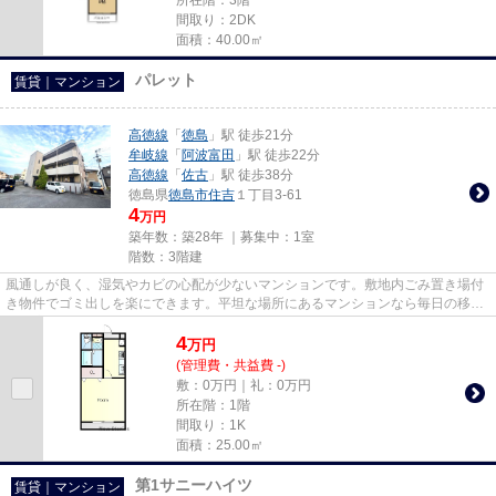
間取り：2DK
面積：40.00㎡
パレット
賃貸｜マンション
高徳線
「
徳島
」駅 徒歩21分
牟岐線
「
阿波富田
」駅 徒歩22分
高徳線
「
佐古
」駅 徒歩38分
徳島県
徳島市
住吉
１丁目3-61
4
万円
築年数：築28年 ｜募集中：
1室
階数：3階建
風通しが良く、湿気やカビの心配が少ないマンションです。敷地内ごみ置き場付
き物件でゴミ出しを楽にできます。平坦な場所にあるマンションなら毎日の移動
も快適です。マンションの周...
4
万
円
(管理費・共益費 -)
敷：0万円｜礼：0万円
所在階：1階
間取り：1K
面積：25.00㎡
第1サニーハイツ
賃貸｜マンション