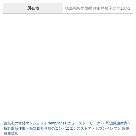
所在地
徳島県板野郡藍住町勝瑞字西地137-1
徳島市の賃貸マンション｜NewStories(ニューストーリーズ)
>
周辺施設案内
>
板野郡藍住町
>
板野郡藍住町のコンビニエンスストア
>
セブンイレブン 藍住
町勝瑞店