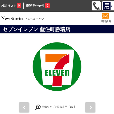
0
0
検討リスト
最近見た物件
お問合せ
セブンイレブン 藍住町勝瑞店
前
次
画像タップで拡大表示【
1
/1】