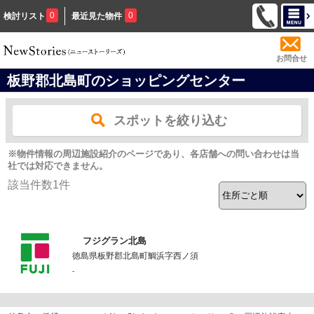
0
0
検討リスト
最近見た物件
お問合せ
板野郡北島町のショッピングセンター
スポットを絞り込む
※物件情報の周辺施設紹介のページであり、各店舗への問い合わせは当
社では対応できません。
該当件数
1
件
フジグラン北島
徳島県板野郡北島町鯛浜字西ノ須
-