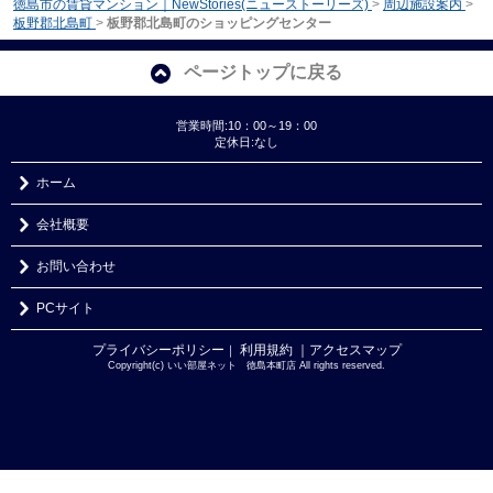
徳島市の賃貸マンション｜NewStories(ニューストーリーズ)
>
周辺施設案内
>
板野郡北島町
>
板野郡北島町のショッピングセンター
ページトップに戻る
営業時間:10：00～19：00
定休日:なし
ホーム
会社概要
お問い合わせ
PCサイト
プライバシーポリシー
利用規約
｜アクセスマップ
｜
Copyright(c) いい部屋ネット 徳島本町店 All rights reserved.