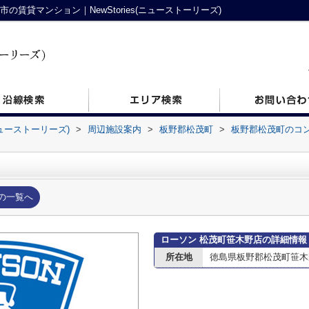
賃貸マンション｜NewStories(ニューストーリーズ)
ニューストーリーズ)
>
周辺施設案内
>
板野郡松茂町
>
板野郡松茂町のコ
の一覧へ
ローソン 松茂町笹木野店の詳細情報
所在地
徳島県板野郡松茂町笹木野