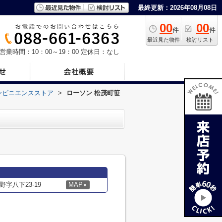
最終更新：2026年08月08日
00
00
件
件
最近見た物件
検討リスト
営業時間：10：00～19：00
定休日：なし
ンビニエンスストア
>
ローソン 松茂町笹
字八下23-19
MAP
▼