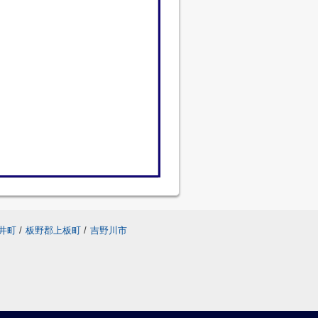
井町
/
板野郡上板町
/
吉野川市