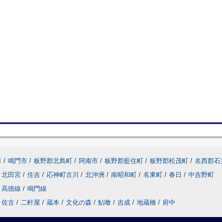
市
/
鳴門市
/
板野郡北島町
/
阿南市
/
板野郡藍住町
/
板野郡松茂町
/
名西郡石
北田宮
/
住吉
/
応神町古川
/
北沖洲
/
南昭和町
/
名東町
/
春日
/
中吉野町
高徳線
/
鳴門線
佐古
/
二軒屋
/
蔵本
/
文化の森
/
鮎喰
/
吉成
/
地蔵橋
/
府中