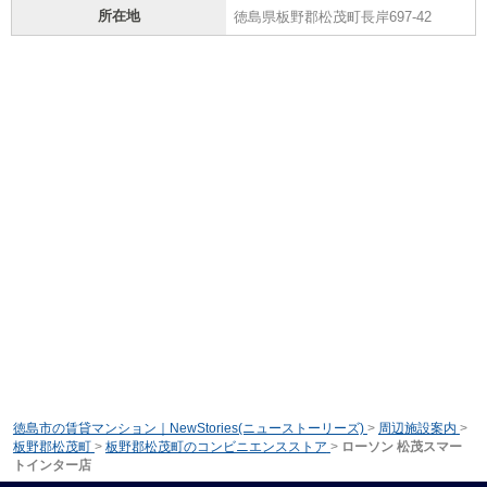
所在地
徳島県板野郡松茂町長岸697-42
徳島市の賃貸マンション｜NewStories(ニューストーリーズ)
>
周辺施設案内
>
板野郡松茂町
>
板野郡松茂町のコンビニエンスストア
>
ローソン 松茂スマー
トインター店