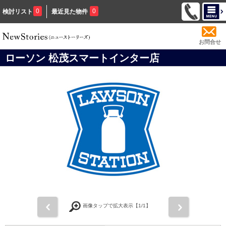
0
0
検討リスト
最近見た物件
お問合せ
ローソン 松茂スマートインター店
前
次
画像タップで拡大表示【
1
/1】