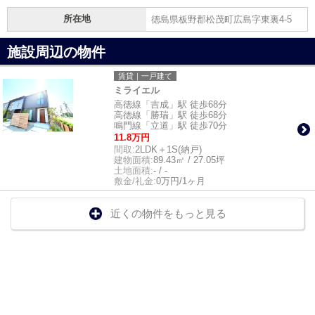
所在地
徳島県板野郡松茂町広島字東裏4-5
施設周辺の物件
賃貸｜一戸建て
ミライエル
高徳線「吉成」駅 徒歩68分
高徳線「勝瑞」駅 徒歩68分
鳴門線「立道」駅 徒歩70分
11.8万円
間取:
2LDK＋1S(納戸)
建物面積:
89.43㎡ / 27.05坪
土地面積:
- / -
敷金/礼金:
0万円/1ヶ月
近くの物件をもっと見る