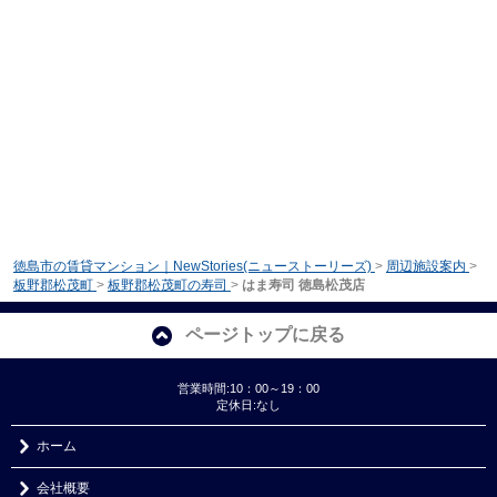
徳島市の賃貸マンション｜NewStories(ニューストーリーズ)
>
周辺施設案内
>
板野郡松茂町
>
板野郡松茂町の寿司
>
はま寿司 徳島松茂店
ページトップに戻る
営業時間:10：00～19：00
定休日:なし
ホーム
会社概要