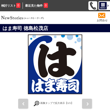
0
0
検討リスト
最近見た物件
お問合せ
はま寿司 徳島松茂店
前
次
画像タップで拡大表示【
1
/1】