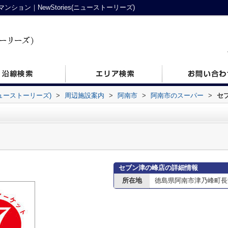
ョン｜NewStories(ニューストーリーズ)
ニューストーリーズ)
>
周辺施設案内
>
阿南市
>
阿南市のスーパー
>
セ
セブン津の峰店の詳細情報
所在地
徳島県阿南市津乃峰町長浜