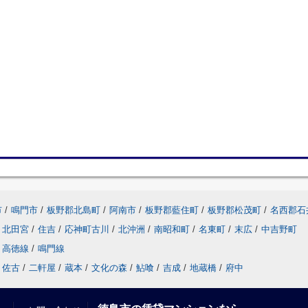
市
/
鳴門市
/
板野郡北島町
/
阿南市
/
板野郡藍住町
/
板野郡松茂町
/
名西郡石
北田宮
/
住吉
/
応神町古川
/
北沖洲
/
南昭和町
/
名東町
/
末広
/
中吉野町
高徳線
/
鳴門線
佐古
/
二軒屋
/
蔵本
/
文化の森
/
鮎喰
/
吉成
/
地蔵橋
/
府中