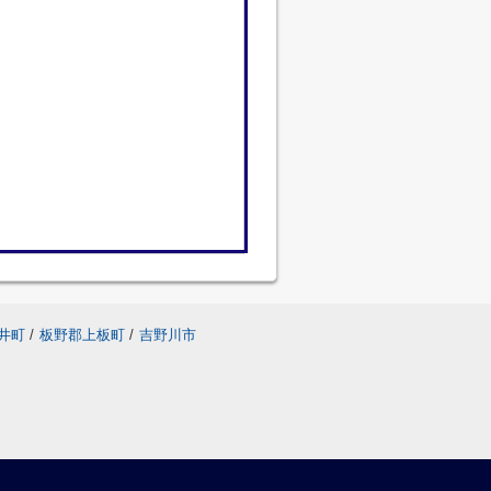
井町
/
板野郡上板町
/
吉野川市