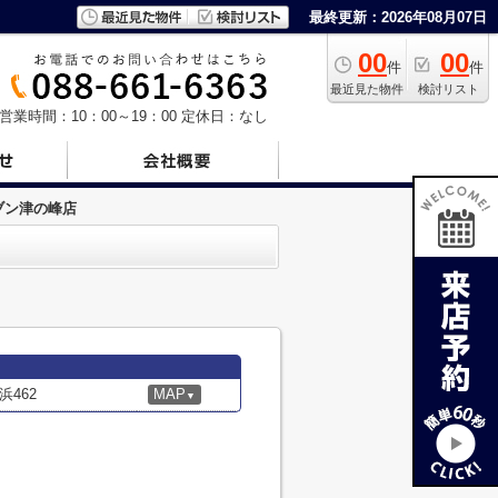
最終更新：2026年08月07日
00
00
件
件
最近見た物件
検討リスト
営業時間：10：00～19：00
定休日：なし
ブン津の峰店
462
MAP
▼