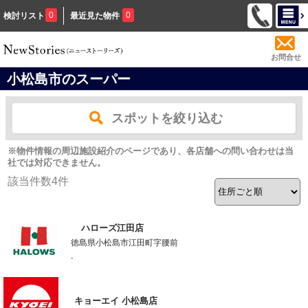
0
0
検討リスト
最近見た物件
お問合せ
小松島市のスーパー
スポットを絞り込む
※物件情報の周辺施設紹介のページであり、各店舗への問い合わせは当
社では対応できません。
該当件数
4
件
ハローズ江田店
徳島県小松島市江田町字腰前
-
キョーエイ 小松島店