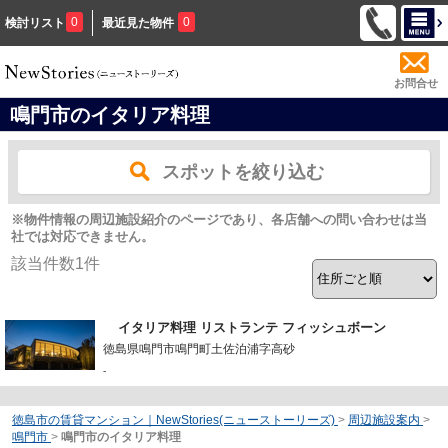
0
0
検討リスト
最近見た物件
お問合せ
鳴門市のイタリア料理
スポットを絞り込む
※物件情報の周辺施設紹介のページであり、各店舗への問い合わせは当
社では対応できません。
該当件数
1
件
イタリア料理 リストランテ フィッシュボーン
徳島県鳴門市鳴門町土佐泊浦字高砂
-
徳島市の賃貸マンション｜NewStories(ニューストーリーズ)
>
周辺施設案内
>
鳴門市
>
鳴門市のイタリア料理