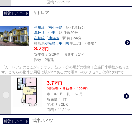
面積：38.50㎡
カトレア
賃貸｜アパート
牟岐線
「
南小松島
」駅 徒歩19分
牟岐線
「
中田
」駅 徒歩20分
牟岐線
「
地蔵橋
」駅 徒歩56分
徳島県
小松島市
中田町
字上浜田７番地１
3.7
万円
築年数：築29年 ｜募集中：
1室
階数：2階建
「カトレア」のここがイチオシ。徒歩38分の場所に徳島市立論田小学校がありま
す。こちらの物件は周辺に駅が2つあるので電車へのアクセスが便利な物件で
す。こちらの物件はアパートです...
3.7
万
円
(管理費・共益費 4,400円)
敷：0ヶ月｜礼：0ヶ月
所在階：1階
間取り：2DK
面積：44.34㎡
武中ハイツ
賃貸｜アパート