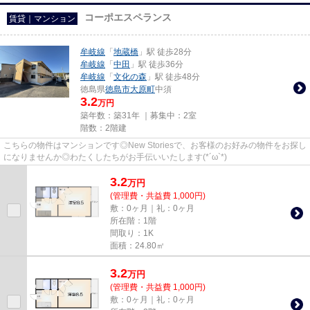
コーポエスペランス
賃貸｜マンション
牟岐線
「
地蔵橋
」駅 徒歩28分
牟岐線
「
中田
」駅 徒歩36分
牟岐線
「
文化の森
」駅 徒歩48分
徳島県
徳島市
大原町
中須
3.2
万円
築年数：築31年 ｜募集中：
2室
階数：2階建
こちらの物件はマンションです◎New Storiesで、お客様のお好みの物件をお探し
になりませんか◎わたくしたちがお手伝いいたします(*´ω`*)
3.2
万
円
(管理費・共益費 1,000円)
敷：0ヶ月｜礼：0ヶ月
所在階：1階
間取り：1K
面積：24.80㎡
3.2
万
円
(管理費・共益費 1,000円)
敷：0ヶ月｜礼：0ヶ月