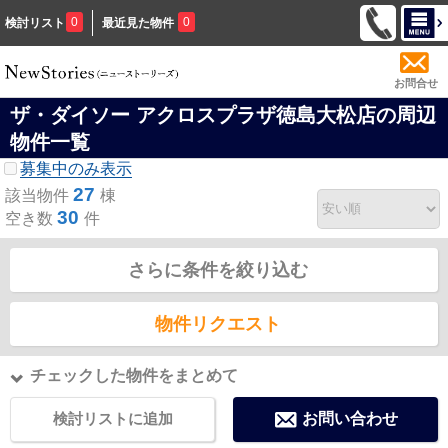
0
0
検討リスト
最近見た物件
お問合せ
ザ・ダイソー アクロスプラザ徳島大松店の周辺
物件一覧
募集中のみ表示
27
該当物件
棟
30
空き数
件
さらに条件を絞り込む
物件リクエスト
チェックした物件をまとめて
検討リストに追加
お問い合わせ