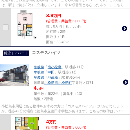
は、駅まで徒歩12分に立地しています。今や必需品ともなったネット。こちらは
インターネット有り物件です。N...
3.9
万
円
(管理費・共益費 6,000円)
敷：0万円｜礼：5万円
所在階：2階
間取り：1R
面積：33.40㎡
コスモスハイツ
賃貸｜アパート
牟岐線
「
南小松島
」駅 徒歩11分
牟岐線
「
中田
」駅 徒歩21分
牟岐線
「
地蔵橋
」駅 徒歩54分
徳島県
小松島市
小松島町
字井利ノ口71
4
万円
築年数：築22年 ｜募集中：
1室
階数：2階建
小松島市周辺にある物件をお求めの方は「コスモスハイツ」はいかがでしょう
か。徒歩42分の場所に徳島市立論田小学校があります。こちらの物件はアパート
です。こちらのアパートからは2...
4
万
円
(管理費・共益費 3,000円)