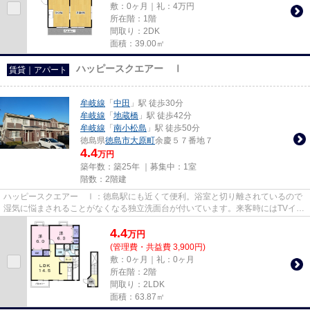
敷：0ヶ月｜礼：4万円
所在階：1階
間取り：2DK
面積：39.00㎡
ハッピースクエアー Ⅰ
賃貸｜アパート
牟岐線
「
中田
」駅 徒歩30分
牟岐線
「
地蔵橋
」駅 徒歩42分
牟岐線
「
南小松島
」駅 徒歩50分
徳島県
徳島市
大原町
余慶５７番地７
4.4
万円
築年数：築25年 ｜募集中：
1室
階数：2階建
ハッピースクエアー Ⅰ：徳島駅にも近くて便利。浴室と切り離されているので
湿気に悩まされることがなくなる独立洗面台が付いています。来客時にはTVイン
ターホンで訪問者の顔を確認す...
4.4
万
円
(管理費・共益費 3,900円)
敷：0ヶ月｜礼：0ヶ月
所在階：2階
間取り：2LDK
面積：63.87㎡