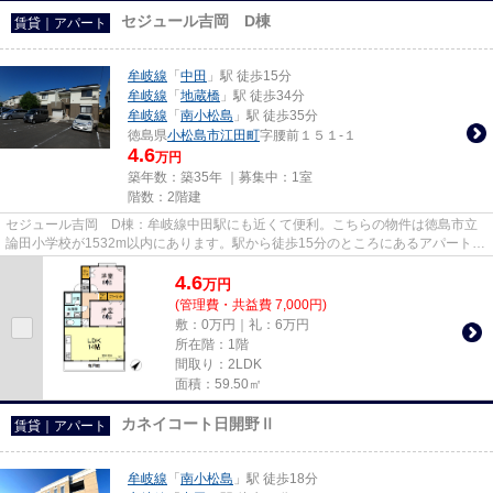
セジュール吉岡 D棟
賃貸｜アパート
牟岐線
「
中田
」駅 徒歩15分
牟岐線
「
地蔵橋
」駅 徒歩34分
牟岐線
「
南小松島
」駅 徒歩35分
徳島県
小松島市
江田町
字腰前１５１-１
4.6
万円
築年数：築35年 ｜募集中：
1室
階数：2階建
セジュール吉岡 D棟：牟岐線中田駅にも近くて便利。こちらの物件は徳島市立
論田小学校が1532m以内にあります。駅から徒歩15分のところにあるアパートは
いかがでしょうか。今や必需品...
4.6
万
円
(管理費・共益費 7,000円)
敷：0万円｜礼：6万円
所在階：1階
間取り：2LDK
面積：59.50㎡
カネイコート日開野Ⅱ
賃貸｜アパート
牟岐線
「
南小松島
」駅 徒歩18分