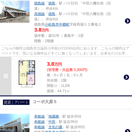
徳島線
「
徳島
」駅 バス32分 「中田八幡社前（旧
道）」 停歩4分
高徳線
「
徳島
」駅 バス32分 「中田八幡社前（旧
道）」 停歩4分
徳島県
小松島市
中郷町
字桜馬場５２番地２
3.8
万円
築年数：築31年 ｜募集中：
1室
階数：2階建
こちらの物件は徳島市立論田小学校が2163m以内にあります。こちらの物件はア
パートです。気になる物件ほどすぐに無くなってしまいます。出来るだけお早目
にお問い合わせください。スタ...
3.8
万
円
(管理費・共益費 3,300円)
敷：0ヶ月｜礼：0ヶ月
所在階：1階
間取り：1LDK
面積：44.71㎡
コーポ大原５
賃貸｜アパート
牟岐線
「
地蔵橋
」駅 徒歩30分
牟岐線
「
中田
」駅 徒歩36分
牟岐線
「
文化の森
」駅 徒歩50分