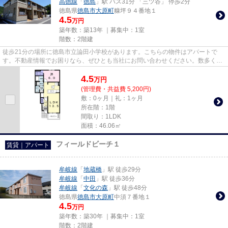
高徳線
「
徳島
」駅 バス31分 「三ツ谷」 停歩2分
徳島県
徳島市
大原町
糠坪９４番地１
4.5
万円
築年数：築13年 ｜募集中：
1室
階数：2階建
徒歩21分の場所に徳島市立論田小学校があります。こちらの物件はアパートで
す。不動産情報でお困りなら、ぜひとも当社にお問い合わせください。数多くの
物件をご用意してお待ちしてお...
4.5
万
円
(管理費・共益費 5,200円)
敷：0ヶ月｜礼：1ヶ月
所在階：1階
間取り：1LDK
面積：46.06㎡
フィールドビーチ１
賃貸｜アパート
牟岐線
「
地蔵橋
」駅 徒歩29分
牟岐線
「
中田
」駅 徒歩36分
牟岐線
「
文化の森
」駅 徒歩48分
徳島県
徳島市
大原町
中須７番地１
4.5
万円
築年数：築30年 ｜募集中：
1室
階数：2階建