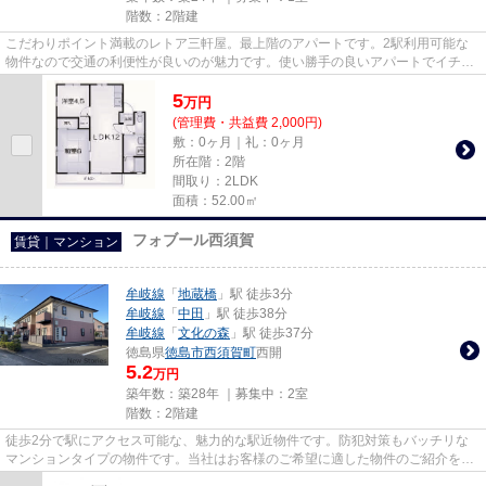
階数：2階建
こだわりポイント満載のレトア三軒屋。最上階のアパートです。2駅利用可能な
物件なので交通の利便性が良いのが魅力です。使い勝手の良いアパートでイチオ
シの物件です。New Storiesに...
5
万
円
(管理費・共益費 2,000円)
敷：0ヶ月｜礼：0ヶ月
所在階：2階
間取り：2LDK
面積：52.00㎡
フォブール西須賀
賃貸｜マンション
牟岐線
「
地蔵橋
」駅 徒歩3分
牟岐線
「
中田
」駅 徒歩38分
牟岐線
「
文化の森
」駅 徒歩37分
徳島県
徳島市
西須賀町
西開
5.2
万円
築年数：築28年 ｜募集中：
2室
階数：2階建
徒歩2分で駅にアクセス可能な、魅力的な駅近物件です。防犯対策もバッチリな
マンションタイプの物件です。当社はお客様のご希望に適した物件のご紹介をい
たします。多種多様な物件情報...