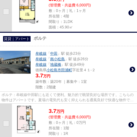
(管理費・共益費 6,000円)
敷：0ヶ月｜礼：1ヶ月
所在階：4階
間取り：1LDK
面積：45.90㎡
ポルテ
賃貸｜アパート
牟岐線
「
中田
」駅 徒歩23分
牟岐線
「
南小松島
」駅 徒歩26分
牟岐線
「
地蔵橋
」駅 徒歩49分
徳島県
小松島市
田浦町
字近里４１-２
3.7
万円
築年数：築20年 ｜募集中：
1室
階数：2階建
ポルテ：牟岐線中田駅にも近くて便利。魅力的で眺望良好な場所です。こちらの
物件はアパートです。夏場の電気代も安く抑えられる通風良好で快適な物件で
す。小松島市で新しい住環境を...
3.7
万
円
(管理費・共益費 6,000円)
敷：0ヶ月｜礼：0万円
所在階：1階
間取り：1R