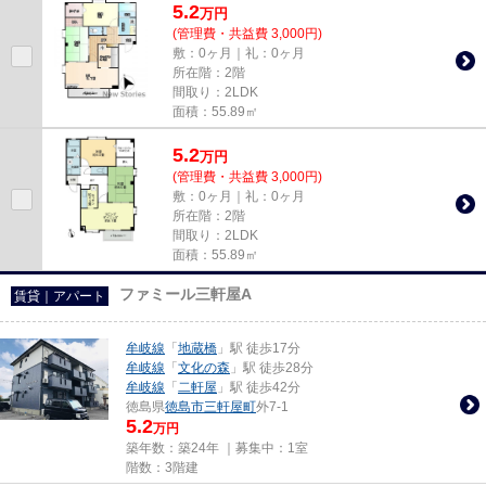
5.2
万
円
(管理費・共益費 3,000円)
敷：0ヶ月｜礼：0ヶ月
所在階：2階
間取り：2LDK
面積：55.89㎡
5.2
万
円
(管理費・共益費 3,000円)
敷：0ヶ月｜礼：0ヶ月
所在階：2階
間取り：2LDK
面積：55.89㎡
ファミール三軒屋A
賃貸｜アパート
牟岐線
「
地蔵橋
」駅 徒歩17分
牟岐線
「
文化の森
」駅 徒歩28分
牟岐線
「
二軒屋
」駅 徒歩42分
徳島県
徳島市
三軒屋町
外7-1
5.2
万円
築年数：築24年 ｜募集中：
1室
階数：3階建