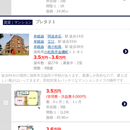
所在階：2階
間取り：1K
面積：24.80㎡
プレタ２１
賃貸｜マンション
牟岐線
「
阿波赤石
」駅 徒歩14分
牟岐線
「
立江
」駅 徒歩33分
牟岐線
「
南小松島
」駅 徒歩36分
徳島県
小松島市
金磯町
１２-８１
3.5
3.6
万円～
万円
築年数：築27年 ｜募集中：
2室
階数：4階建
徒歩84分の場所に徳島市立論田小学校があります。風通しが良好なので、夏も涼
しい風がはいってきます。防犯対策もバッチリなマンションタイプの物件です。
ゴミ出しを楽にするために、...
3.5
万
円
(管理費・共益費 6,000円)
敷：0ヶ月｜礼：1ヶ月
所在階：3階
間取り：1LDK
面積：45.90㎡
3.6
万
円