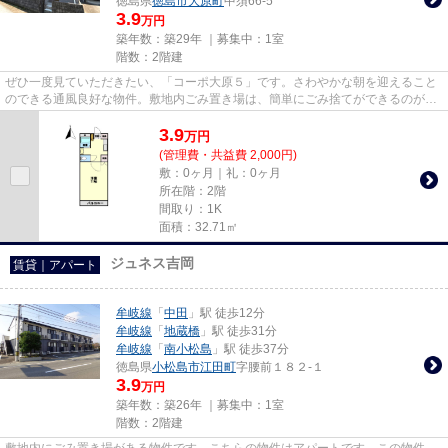
徳島県
徳島市
大原町
中須66-5
3.9
万円
築年数：築29年 ｜募集中：
1室
階数：2階建
ぜひ一度見ていただきたい、「コーポ大原５」です。さわやかな朝を迎えること
のできる通風良好な物件。敷地内ごみ置き場は、簡単にごみ捨てができるのが魅
力です。インターネットの使...
3.9
万
円
(管理費・共益費 2,000円)
敷：0ヶ月｜礼：0ヶ月
所在階：2階
間取り：1K
面積：32.71㎡
ジュネス吉岡
賃貸｜アパート
牟岐線
「
中田
」駅 徒歩12分
牟岐線
「
地蔵橋
」駅 徒歩31分
牟岐線
「
南小松島
」駅 徒歩37分
徳島県
小松島市
江田町
字腰前１８２-１
3.9
万円
築年数：築26年 ｜募集中：
1室
階数：2階建
敷地内にごみ置き場がある物件です。こちらの物件はアパートです。この物件