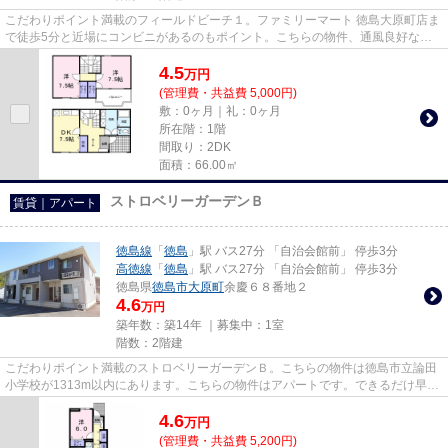
こだわりポイント満載のフィールドビーチ１。ファミリーマート 徳島大原町店ま
で徒歩5分と近場にコンビニがあるのもポイント。こちらの物件、通風良好な居
住環境でどなた様の健康にも...
4.5
万
円
(管理費・共益費 5,000円)
敷：0ヶ月｜礼：0ヶ月
所在階：1階
間取り：2DK
面積：66.00㎡
ストロベリーガーデンＢ
賃貸｜アパート
徳島線
「
徳島
」駅 バス27分 「自治会館前」 停歩3分
高徳線
「
徳島
」駅 バス27分 「自治会館前」 停歩3分
徳島県
徳島市
大原町
余慶６８番地２
4.6
万円
築年数：築14年 ｜募集中：
1室
階数：2階建
こだわりポイント満載のストロベリーガーデンＢ。こちらの物件は徳島市立論田
小学校が1313m以内にあります。こちらの物件はアパートです。できるだけ早め
に不動産情報を集めたい方は当...
4.6
万
円
(管理費・共益費 5,200円)