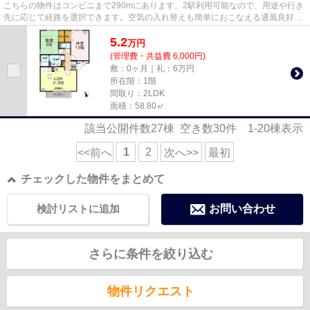
こちらの物件はコンビニまで290mにあります。2駅利用可能なので、用途や行き
先に応じて経路を選択できます。空気の入れ替えも簡単におこなえる通風良好の
アパートです。インターネット...
5.2
万
円
(管理費・共益費 6,000円)
敷：0ヶ月｜礼：6万円
所在階：1階
間取り：2LDK
面積：58.80㎡
該当公開件数
27
棟 空き数
30
件
1-20
棟表示
1
2
<<前へ
次へ>>
最初
チェックした物件をまとめて
検討リストに追加
お問い合わせ
さらに条件を絞り込む
物件リクエスト