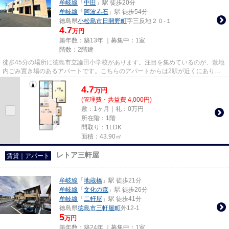
牟岐線
「
中田
」駅 徒歩20分
牟岐線
「
阿波赤石
」駅 徒歩54分
徳島県
小松島市
日開野町
字三反地２０-１
4.7
万円
築年数：築13年 ｜募集中：
1室
階数：2階建
徒歩45分の場所に徳島市立論田小学校があります。注目を集めているのが、敷地
内ごみ置き場のあるアパートです。こちらのアパートからは2駅が近くにあり、
移動範囲も広がります。通風シ...
4.7
万
円
(管理費・共益費 4,000円)
敷：1ヶ月｜礼：0万円
所在階：1階
間取り：1LDK
面積：43.90㎡
レトア三軒屋
賃貸｜アパート
牟岐線
「
地蔵橋
」駅 徒歩21分
牟岐線
「
文化の森
」駅 徒歩26分
牟岐線
「
二軒屋
」駅 徒歩41分
徳島県
徳島市
三軒屋町
外12-1
5
万円
築年数：築24年 ｜募集中：
1室