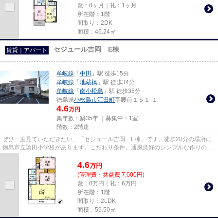
敷：0ヶ月｜礼：1ヶ月
所在階：1階
間取り：2DK
面積：46.24㎡
セジュール吉岡 E棟
賃貸｜アパート
牟岐線
「
中田
」駅 徒歩15分
牟岐線
「
地蔵橋
」駅 徒歩34分
牟岐線
「
南小松島
」駅 徒歩35分
徳島県
小松島市
江田町
字腰前１５１-１
4.6
万円
築年数：築35年 ｜募集中：
1室
階数：2階建
ぜひ一度見ていただきたい、「セジュール吉岡 E棟」です。徒歩20分の場所に
徳島市立論田小学校があります。こだわり条件、通風良好のシンプルな作りのア
パートです。気分が落ちた時に...
4.6
万
円
(管理費・共益費 7,000円)
敷：0万円｜礼：6万円
所在階：1階
間取り：2LDK
面積：59.50㎡