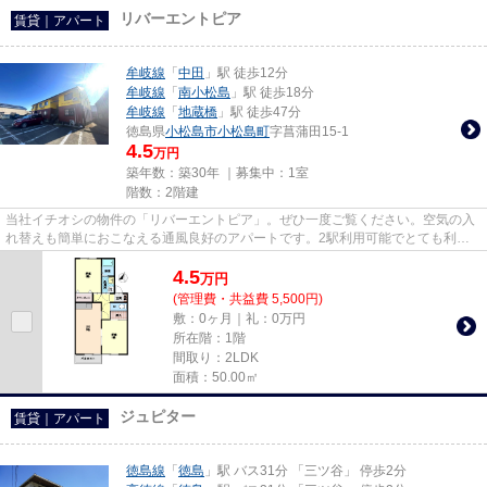
リバーエントピア
賃貸｜アパート
牟岐線
「
中田
」駅 徒歩12分
牟岐線
「
南小松島
」駅 徒歩18分
牟岐線
「
地蔵橋
」駅 徒歩47分
徳島県
小松島市
小松島町
字菖蒲田15-1
4.5
万円
築年数：築30年 ｜募集中：
1室
階数：2階建
当社イチオシの物件の「リバーエントピア」。ぜひ一度ご覧ください。空気の入
れ替えも簡単におこなえる通風良好のアパートです。2駅利用可能でとても利便
性の高いアパートです。こちら...
4.5
万
円
(管理費・共益費 5,500円)
敷：0ヶ月｜礼：0万円
所在階：1階
間取り：2LDK
面積：50.00㎡
ジュピター
賃貸｜アパート
徳島線
「
徳島
」駅 バス31分 「三ツ谷」 停歩2分