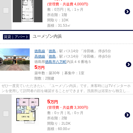
(管理費・共益費 4,000円)
敷：0万円｜礼：1ヶ月
所在階：1階
間取り：1DK
面積：31.53㎡
ユーメゾン内浜
賃貸｜アパート
徳島線
「
徳島
」駅 バス14分 「冷田橋」 停歩5分
高徳線
「
徳島
」駅 バス14分 「冷田橋」 停歩5分
徳島県
徳島市
八万町
内浜４６番地５
5
万円
築年数：築30年 ｜募集中：
1室
階数：2階建
ぜひ一度見ていただきたい、「ユーメゾン内浜」です。来客時にはTVインターホ
ンを使用して訪問者の顔を確認することができます。洗面所は浴室から独立して
おり、お風呂の湿気を避けら...
5
万
円
(管理費・共益費 3,300円)
敷：0ヶ月｜礼：0ヶ月
所在階：2階
間取り：2LDK
面積：60.00㎡