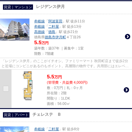
レジデンス伊月
賃貸｜マンション
牟岐線
「
阿波富田
」駅 徒歩11分
牟岐線
「
二軒屋
」駅 徒歩13分
高徳線
「
徳島
」駅 徒歩21分
徳島県
徳島市
伊月町
４丁目26
5.5
万円
築年数：築37年 ｜募集中：
1室
階数：7階建
「レジデンス伊月」のここがイチオシ。ファミリーマート 秋田町店まで徒歩2分
と近場にコンビニがあるのもポイント。高層階の物件です。共用部にはエレベー
タ・敷地内ごみ置き場などが...
5.5
万
円
(管理費・共益費 4,000円)
敷：0万円｜礼：0ヶ月
所在階：2階
間取り：1LDK
面積：56.00㎡
チェレステ Ｂ
賃貸｜アパート
牟岐線
「
二軒屋
」駅 徒歩8分