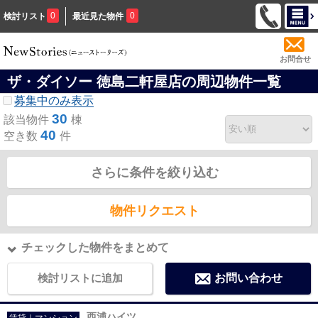
0
0
検討リスト
最近見た物件
お問合せ
ザ・ダイソー 徳島二軒屋店の周辺物件一覧
募集中のみ表示
30
該当物件
棟
40
空き数
件
さらに条件を絞り込む
物件リクエスト
チェックした物件をまとめて
検討リストに追加
お問い合わせ
西浦ハイツ
賃貸｜マンション