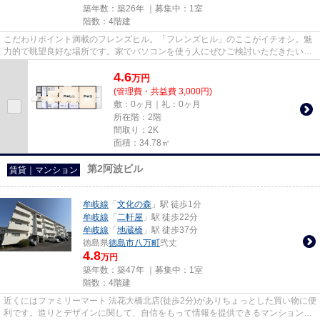
築年数：築26年 ｜募集中：
1室
階数：4階建
こだわりポイント満載のフレンズヒル。「フレンズヒル」のここがイチオシ。魅
力的で眺望良好な場所です。家でパソコンを使う人にぜひご検討いただきたいイ
ンターネット有り物件です。...
4.6
万
円
(管理費・共益費 3,000円)
敷：0ヶ月｜礼：0ヶ月
所在階：2階
間取り：2K
面積：34.78㎡
第2阿波ビル
賃貸｜マンション
牟岐線
「
文化の森
」駅 徒歩1分
牟岐線
「
二軒屋
」駅 徒歩22分
牟岐線
「
地蔵橋
」駅 徒歩37分
徳島県
徳島市
八万町
弐丈
4.8
万円
築年数：築47年 ｜募集中：
1室
階数：4階建
近くにはファミリーマート 法花大橋北店(徒歩2分)がありちょっとした買い物に便
利です。造りとデザインに関して、自信をもって情報を提供できるマンションで