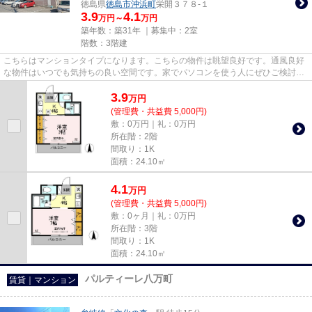
徳島県
徳島市
沖浜町
栄開３７８-１
3.9
4.1
万円～
万円
築年数：築31年 ｜募集中：
2室
階数：3階建
こちらはマンションタイプになります。こちらの物件は眺望良好です。通風良好
な物件はいつでも気持ちの良い空間です。家でパソコンを使う人にぜひご検討い
ただきたいインターネット有...
3.9
万
円
(管理費・共益費 5,000円)
敷：0万円｜礼：0万円
所在階：2階
間取り：1K
面積：24.10㎡
4.1
万
円
(管理費・共益費 5,000円)
敷：0ヶ月｜礼：0万円
所在階：3階
間取り：1K
面積：24.10㎡
パルティーレ八万町
賃貸｜マンション