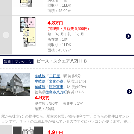
間取り：1LDK
面積：45.09㎡
4.8
万
円
(管理費・共益費 6,500円)
敷：0ヶ月｜礼：1ヶ月
所在階：1階
間取り：1LDK
面積：45.09㎡
ピース・スクエア八万Ⅱ B
賃貸｜マンション
牟岐線
「
二軒屋
」駅 徒歩9分
牟岐線
「
文化の森
」駅 徒歩14分
牟岐線
「
阿波富田
」駅 徒歩29分
徳島県
徳島市
八万町
内浜177-5
4.9
万円
築年数：築6年 ｜募集中：
1室
階数：3階建
駅から徒歩9分の物件なら、駅前のお買い物も便利です。こちらの物件はマンシ
ョンです。ネットの回線工事が済んでいるのですぐにパソコンが使えます。築6
年の物件で充実した毎日を過ご...
4.9
万
円