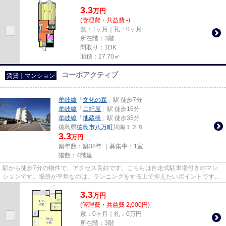
3.3
万
円
(管理費・共益費 -)
敷：1ヶ月｜礼：0ヶ月
所在階：3階
間取り：1DK
面積：27.70㎡
コーポアクティブ
賃貸｜マンション
牟岐線
「
文化の森
」駅 徒歩7分
牟岐線
「
二軒屋
」駅 徒歩16分
牟岐線
「
地蔵橋
」駅 徒歩35分
徳島県
徳島市
八万町
川南１２８
3.3
万円
築年数：築38年 ｜募集中：
1室
階数：4階建
駅から徒歩7分の物件で、アクセス良好です。こちらは自走式駐車場付きのマン
ションです。場所が平坦なのは、ランニングをする上で抑えたいポイントです
ね。こちらのマンションはインタ...
3.3
万
円
(管理費・共益費 2,000円)
敷：0ヶ月｜礼：0万円
所在階：3階