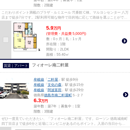
階数：2階建
こだわりポイント満載のプラザ・ルミエール 弐番館 C棟。マルヨシセンター 八万
店まで徒歩7分です。2駅利用可能な物件で目的地に応じて路線を選ぶことができ
ます。今や必需品ともなっ...
5.9
万
円
(管理費・共益費 5,000円)
敷：0ヶ月｜礼：1ヶ月
所在階：1階
間取り：2LDK
面積：55.40㎡
フィオーレ南二軒屋
賃貸｜アパート
牟岐線
「
二軒屋
」駅 徒歩9分
牟岐線
「
文化の森
」駅 徒歩15分
牟岐線
「
阿波富田
」駅 徒歩29分
徳島県
徳島市
南二軒屋町
５-２７
6.3
万円
築年数：築7年 ｜募集中：
1室
階数：3階建
ぜひ一度見ていただきたい、「フィオーレ南二軒屋」です。ローソン 徳島城南町
四丁目店まで徒歩6分と近場にコンビニがあるのもポイント。入居の当日からイ
ンターネットが使えます。こ...