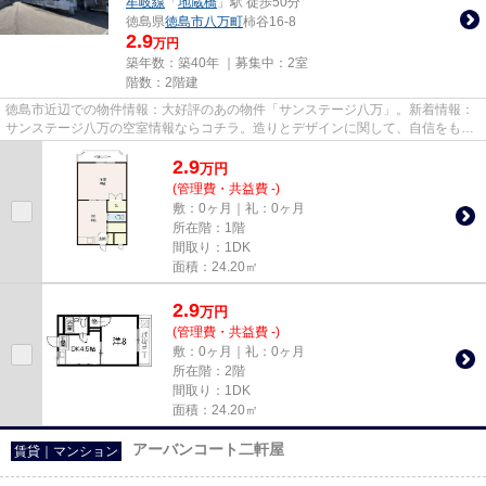
牟岐線
「
地蔵橋
」駅 徒歩50分
徳島県
徳島市
八万町
柿谷16-8
2.9
万円
築年数：築40年 ｜募集中：
2室
階数：2階建
徳島市近辺での物件情報：大好評のあの物件「サンステージ八万」。新着情報：
サンステージ八万の空室情報ならコチラ。造りとデザインに関して、自信をもっ
て情報を提供できるマンショ...
2.9
万
円
(管理費・共益費 -)
敷：0ヶ月｜礼：0ヶ月
所在階：1階
間取り：1DK
面積：24.20㎡
2.9
万
円
(管理費・共益費 -)
敷：0ヶ月｜礼：0ヶ月
所在階：2階
間取り：1DK
面積：24.20㎡
アーバンコート二軒屋
賃貸｜マンション