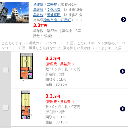
牟岐線
「
二軒屋
」駅 徒歩1分
牟岐線
「
文化の森
」駅 徒歩18分
牟岐線
「
阿波富田
」駅 徒歩21分
徳島県
徳島市
南二軒屋町
１-２８
3.3
万円
築年数：築27年 ｜募集中：
3室
階数：5階建
こだわりポイント満載のアーバンコート二軒屋。こだわりポイント満載のアーバ
ンコート二軒屋。風通しが良好なので、夏も涼しい風がはいってきます。入居の
当日からインターネットが使...
3.3
万
円
(管理費・共益費 -)
敷：0ヶ月｜礼：0万円
所在階：2階
間取り：1DK
面積：30.30㎡
3.3
万
円
(管理費・共益費 -)
敷：0ヶ月｜礼：0万円
所在階：2階
間取り：1DK
面積：30.10㎡