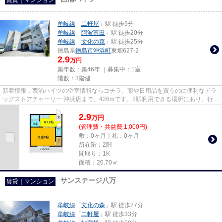
牟岐線
「
二軒屋
」駅 徒歩9分
牟岐線
「
阿波富田
」駅 徒歩20分
牟岐線
「
文化の森
」駅 徒歩25分
徳島県
徳島市
沖浜町
東畑627-2
2.9
万円
築年数：築46年 ｜募集中：
1室
階数：3階建
新着情報：西浦ハイツの空室情報ならコチラ。薬や日用品を買うのに便利なドラ
ッグストアチャーリー 沖浜店まで、426mです。2駅利用できる場所にあり、行き
先に合わせて使い分けができ...
2.9
万
円
(管理費・共益費 1,000円)
敷：0ヶ月｜礼：0ヶ月
所在階：2階
間取り：1K
面積：20.70㎡
サンステージ八万
賃貸｜マンション
牟岐線
「
文化の森
」駅 徒歩27分
牟岐線
「
二軒屋
」駅 徒歩33分