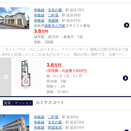
牟岐線
「
文化の森
」駅 徒歩19分
牟岐線
「
二軒屋
」駅 徒歩28分
牟岐線
「
地蔵橋
」駅 徒歩45分
徳島県
徳島市
八万町
大坪２９９番地
3.6
万円
築年数：築15年 ｜募集中：
1室
階数：2階建
「ライトハウス」のここがイチオシ。ファミリーマート 徳島八万町大坪店まで徒
歩6分と近場にコンビニがあるのもポイント。眺めの良い物件です。お家でパソ
コン使いたい方にオススメ、...
3.6
万
円
(管理費・共益費 5,800円)
敷：0ヶ月｜礼：1ヶ月
所在階：1階
間取り：1R
面積：32.90㎡
ルミナスコート
賃貸｜マンション
牟岐線
「
二軒屋
」駅 徒歩5分
牟岐線
「
文化の森
」駅 徒歩20分
牟岐線
「
阿波富田
」駅 徒歩24分