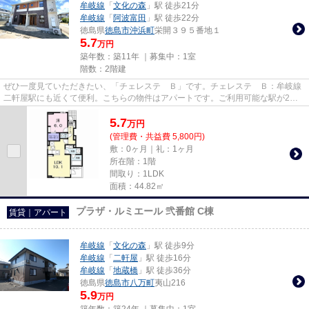
牟岐線
「
文化の森
」駅 徒歩21分
牟岐線
「
阿波富田
」駅 徒歩22分
徳島県
徳島市
沖浜町
栄開３９５番地１
5.7
万円
築年数：築11年 ｜募集中：
1室
階数：2階建
ぜひ一度見ていただきたい、「チェレステ Ｂ」です。チェレステ Ｂ：牟岐線
二軒屋駅にも近くて便利。こちらの物件はアパートです。ご利用可能な駅が2つ
あり、行き先に応じて乗車駅の...
5.7
万
円
(管理費・共益費 5,800円)
敷：0ヶ月｜礼：1ヶ月
所在階：1階
間取り：1LDK
面積：44.82㎡
プラザ・ルミエール 弐番館 C棟
賃貸｜アパート
牟岐線
「
文化の森
」駅 徒歩9分
牟岐線
「
二軒屋
」駅 徒歩16分
牟岐線
「
地蔵橋
」駅 徒歩36分
徳島県
徳島市
八万町
夷山216
5.9
万円
築年数：築24年 ｜募集中：
1室