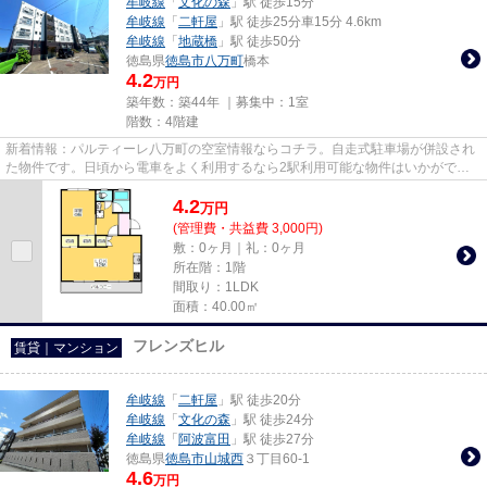
牟岐線
「
文化の森
」駅 徒歩15分
牟岐線
「
二軒屋
」駅 徒歩25分車15分 4.6km
牟岐線
「
地蔵橋
」駅 徒歩50分
徳島県
徳島市
八万町
橋本
4.2
万円
築年数：築44年 ｜募集中：
1室
階数：4階建
新着情報：パルティーレ八万町の空室情報ならコチラ。自走式駐車場が併設され
た物件です。日頃から電車をよく利用するなら2駅利用可能な物件はいかがでし
ょうか。駅まで徒歩15分の物件...
4.2
万
円
(管理費・共益費 3,000円)
敷：0ヶ月｜礼：0ヶ月
所在階：1階
間取り：1LDK
面積：40.00㎡
フレンズヒル
賃貸｜マンション
牟岐線
「
二軒屋
」駅 徒歩20分
牟岐線
「
文化の森
」駅 徒歩24分
牟岐線
「
阿波富田
」駅 徒歩27分
徳島県
徳島市
山城西
３丁目60-1
4.6
万円