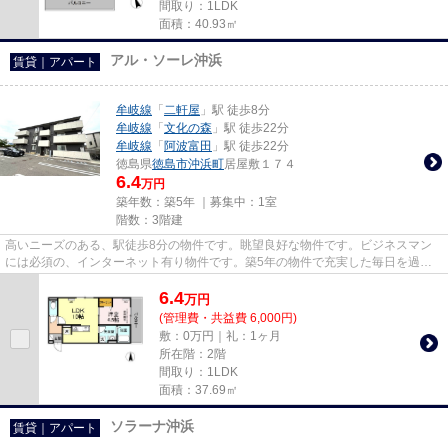
間取り：1LDK
面積：40.93㎡
アル・ソーレ沖浜
賃貸｜アパート
牟岐線
「
二軒屋
」駅 徒歩8分
牟岐線
「
文化の森
」駅 徒歩22分
牟岐線
「
阿波富田
」駅 徒歩22分
徳島県
徳島市
沖浜町
居屋敷１７４
6.4
万円
築年数：築5年 ｜募集中：
1室
階数：3階建
高いニーズのある、駅徒歩8分の物件です。眺望良好な物件です。ビジネスマン
には必須の、インターネット有り物件です。築5年の物件で充実した毎日を過ご
しませんか。より詳しい情報や...
6.4
万
円
(管理費・共益費 6,000円)
敷：0万円｜礼：1ヶ月
所在階：2階
間取り：1LDK
面積：37.69㎡
ソラーナ沖浜
賃貸｜アパート