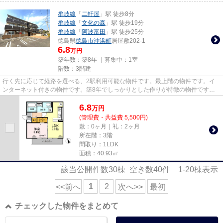
牟岐線
「
二軒屋
」駅 徒歩8分
牟岐線
「
文化の森
」駅 徒歩19分
牟岐線
「
阿波富田
」駅 徒歩25分
徳島県
徳島市
沖浜町
居屋敷202-1
6.8
万円
築年数：築8年 ｜募集中：
1室
階数：3階建
行く先に応じて経路を選べる、2駅利用可能な物件です。最上階の物件です。イ
ンターネット付きの物件です。築8年でしっかりとした作りが特徴の物件です。
できるだけ早めに不動産情報を...
6.8
万
円
(管理費・共益費 5,500円)
敷：0ヶ月｜礼：2ヶ月
所在階：3階
間取り：1LDK
面積：40.93㎡
該当公開件数
30
棟 空き数
40
件
1-20
棟表示
1
2
<<前へ
次へ>>
最初
チェックした物件をまとめて