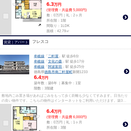
6.3
万
円
(管理費・共益費 5,000円)
敷：0万円｜礼：2ヶ月
所在階：1階
間取り：1LDK
面積：42.79㎡
フレスコ
賃貸｜アパート
牟岐線
「
二軒屋
」駅 徒歩6分
牟岐線
「
文化の森
」駅 徒歩17分
牟岐線
「
阿波富田
」駅 徒歩25分
徳島県
徳島市
南二軒屋町
新開1233
6.4
万円
築年数：築6年 ｜募集中：
1室
階数：3階建
敷地内ごみ置き場があればごみをもって歩く距離も少なくてすみます。日当たり
の良い物件です。こちらの物件はインターネットをご利用いただけます。築3年
の築浅物件。当社New Stories...
6.4
万
円
(管理費・共益費 6,000円)
敷：0万円｜礼：1ヶ月
所在階：3階