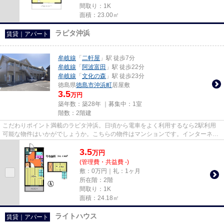
間取り：1K
面積：23.00㎡
ラピタ沖浜
賃貸｜アパート
牟岐線
「
二軒屋
」駅 徒歩7分
牟岐線
「
阿波富田
」駅 徒歩22分
牟岐線
「
文化の森
」駅 徒歩23分
徳島県
徳島市
沖浜町
居屋敷
3.5
万円
築年数：築28年 ｜募集中：
1室
階数：2階建
こだわりポイント満載のラピタ沖浜。日頃から電車をよく利用するなら2駅利用
可能な物件はいかがでしょうか。こちらの物件はマンションです。インターネッ
トをご利用いただける物件です...
3.5
万
円
(管理費・共益費 -)
敷：0万円｜礼：1ヶ月
所在階：2階
間取り：1K
面積：24.18㎡
ライトハウス
賃貸｜アパート