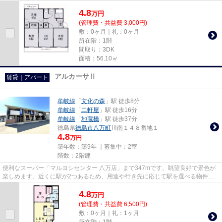
す。忙しいあなたの時間を...
4.8
万
円
(管理費・共益費 3,000円)
敷：0ヶ月｜礼：0ヶ月
所在階：1階
間取り：3DK
面積：56.10㎡
アルカーサⅡ
賃貸｜アパート
牟岐線
「
文化の森
」駅 徒歩8分
牟岐線
「
二軒屋
」駅 徒歩16分
牟岐線
「
地蔵橋
」駅 徒歩37分
徳島県
徳島市
八万町
川南１４８番地１
4.8
万円
築年数：築9年 ｜募集中：
2室
階数：2階建
便利なスーパー「マルヨシセンター 八万店」まで347mです。眺望良好で景色が
楽しめます。近くに駅が2つあるため、用途や行き先に応じて駅を選べる物件で
す。こちらの物件は築9年ですが...
4.8
万
円
(管理費・共益費 6,500円)
敷：0ヶ月｜礼：1ヶ月
所在階：1階