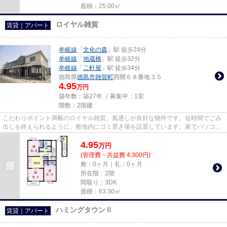
面積：25.00㎡
ロイヤル雑賀
賃貸｜アパート
牟岐線
「
文化の森
」駅 徒歩24分
牟岐線
「
地蔵橋
」駅 徒歩32分
牟岐線
「
二軒屋
」駅 徒歩34分
徳島県
徳島市
雑賀町
西開６８番地３５
4.95
万円
築年数：築27年 ｜募集中：
1室
階数：2階建
こだわりポイント満載のロイヤル雑賀。風通しが良好な物件です。短時間でごみ
出しを終えられるように、敷地内にゴミ置き場を設置しています。家でパソコン
を使う人にぜひご検討いただ...
4.95
万
円
(管理費・共益費 4,300円)
敷：0ヶ月｜礼：0ヶ月
所在階：2階
間取り：3DK
面積：63.30㎡
ハミングタウンⅡ
賃貸｜アパート