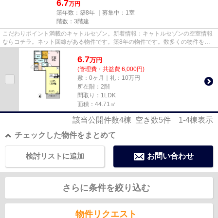
6.7
万円
築年数：築8年 ｜募集中：
1室
階数：3階建
こだわりポイント満載のキャトルセゾン。新着情報：キャトルセゾンの空室情報
ならコチラ。ネット回線がある物件です。築8年の物件です。数多くの物件を取
り揃えております。お気に入り...
6.7
万
円
(管理費・共益費 6,000円)
敷：0ヶ月｜礼：10万円
所在階：2階
間取り：1LDK
面積：44.71㎡
該当公開件数
4
棟 空き数
5
件
1-4
棟表示
チェックした物件をまとめて
検討リストに追加
お問い合わせ
さらに条件を絞り込む
物件リクエスト