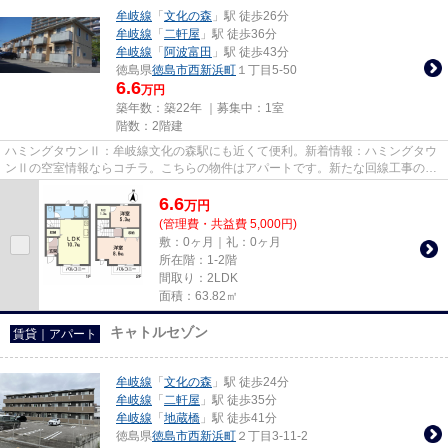
牟岐線
「
文化の森
」駅 徒歩26分
牟岐線
「
二軒屋
」駅 徒歩36分
牟岐線
「
阿波富田
」駅 徒歩43分
徳島県
徳島市
西新浜町
１丁目5-50
6.6
万円
築年数：築22年 ｜募集中：
1室
階数：2階建
ハミングタウンⅡ：牟岐線文化の森駅にも近くて便利。新着情報：ハミングタウ
ンⅡの空室情報ならコチラ。こちらの物件はアパートです。新たな回線工事の必
要ない、インターネット付きの...
6.6
万
円
(管理費・共益費 5,000円)
敷：0ヶ月｜礼：0ヶ月
所在階：1-2階
間取り：2LDK
面積：63.82㎡
キャトルセゾン
賃貸｜アパート
牟岐線
「
文化の森
」駅 徒歩24分
牟岐線
「
二軒屋
」駅 徒歩35分
牟岐線
「
地蔵橋
」駅 徒歩41分
徳島県
徳島市
西新浜町
２丁目3-11-2