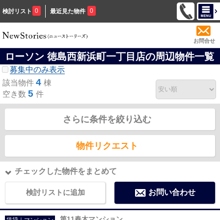
0
0
検討リスト
最近見た物件
お問合せ
ローソン 徳島西新浜町一丁目店の周辺物件一覧
募集中のみ表示
4
該当物件
棟
5
空き数
件
さらに条件を絞り込む
物件リクエスト
チェックした物件をまとめて
検討リストに追加
お問い合わせ
第11春木マンション
賃貸｜マンション