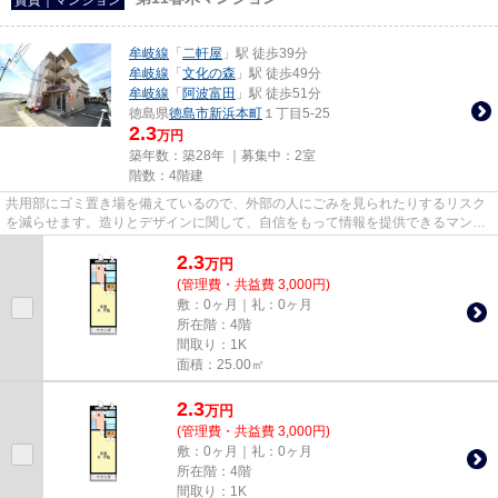
牟岐線
「
二軒屋
」駅 徒歩39分
牟岐線
「
文化の森
」駅 徒歩49分
牟岐線
「
阿波富田
」駅 徒歩51分
徳島県
徳島市
新浜本町
１丁目5-25
2.3
万円
築年数：築28年 ｜募集中：
2室
階数：4階建
共用部にゴミ置き場を備えているので、外部の人にごみを見られたりするリスク
を減らせます。造りとデザインに関して、自信をもって情報を提供できるマンシ
ョンです。通風良好で陽の当...
2.3
万
円
(管理費・共益費 3,000円)
敷：0ヶ月｜礼：0ヶ月
所在階：4階
間取り：1K
面積：25.00㎡
2.3
万
円
(管理費・共益費 3,000円)
敷：0ヶ月｜礼：0ヶ月
所在階：4階
間取り：1K