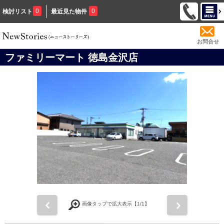
0
0
検討リスト
最近見た物件
お問合せ
ファミリーマート 徳島金沢店
前
次
画像タップで拡大表示【
1
/1】