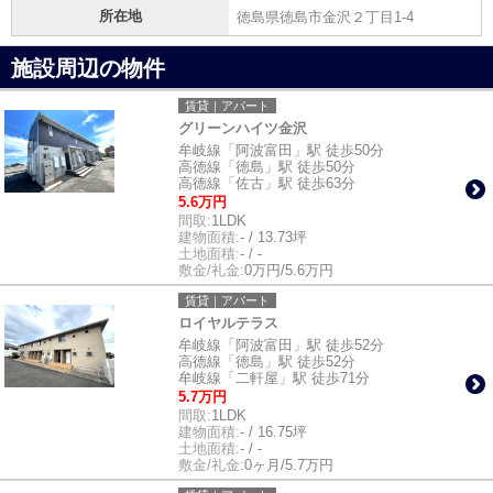
所在地
徳島県徳島市金沢２丁目1-4
施設周辺の物件
賃貸｜アパート
グリーンハイツ金沢
牟岐線「阿波富田」駅 徒歩50分
高徳線「徳島」駅 徒歩50分
高徳線「佐古」駅 徒歩63分
5.6万円
間取:
1LDK
建物面積:
- / 13.73坪
土地面積:
- / -
敷金/礼金:
0万円/5.6万円
賃貸｜アパート
ロイヤルテラス
牟岐線「阿波富田」駅 徒歩52分
高徳線「徳島」駅 徒歩52分
牟岐線「二軒屋」駅 徒歩71分
5.7万円
間取:
1LDK
建物面積:
- / 16.75坪
土地面積:
- / -
敷金/礼金:
0ヶ月/5.7万円