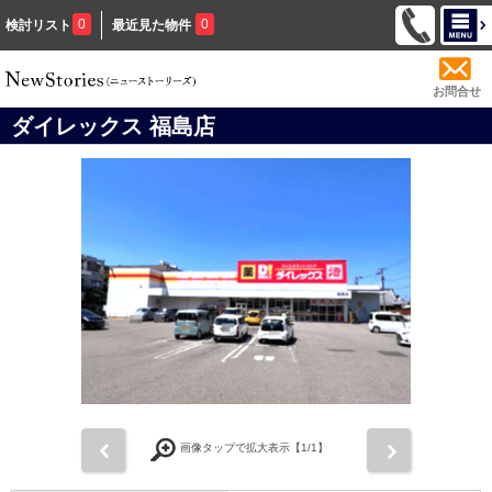
0
0
検討リスト
最近見た物件
お問合せ
ダイレックス 福島店
前
次
画像タップで拡大表示【
1
/1】