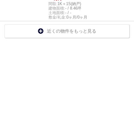
間取:
1K＋1S(納戸)
建物面積:
- / 8.46坪
土地面積:
- / -
敷金/礼金:
0ヶ月/0ヶ月
近くの物件をもっと見る