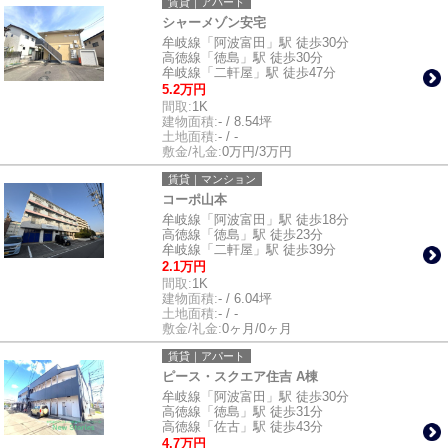
賃貸｜アパート
シャーメゾン安宅
牟岐線「阿波富田」駅 徒歩30分
高徳線「徳島」駅 徒歩30分
牟岐線「二軒屋」駅 徒歩47分
5.2万円
間取:
1K
建物面積:
- / 8.54坪
土地面積:
- / -
敷金/礼金:
0万円/3万円
賃貸｜マンション
コーポ山本
牟岐線「阿波富田」駅 徒歩18分
高徳線「徳島」駅 徒歩23分
牟岐線「二軒屋」駅 徒歩39分
2.1万円
間取:
1K
建物面積:
- / 6.04坪
土地面積:
- / -
敷金/礼金:
0ヶ月/0ヶ月
賃貸｜アパート
ピース・スクエア住吉 A棟
牟岐線「阿波富田」駅 徒歩30分
高徳線「徳島」駅 徒歩31分
高徳線「佐古」駅 徒歩43分
4.7万円