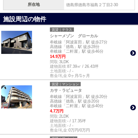
所在地
徳島県徳島市福島２丁目2-30
施設周辺の物件
賃貸｜テラス
シャーメゾン グローカル
牟岐線「阿波富田」駅 徒歩27分
高徳線「徳島」駅 徒歩28分
牟岐線「二軒屋」駅 徒歩46分
14.9万円
間取:
3LDK
建物面積:
87.39㎡ / 26.43坪
土地面積:
- / -
敷金/礼金:
0ヶ月/1ヶ月
賃貸｜マンション
カサ・ラピュータ
牟岐線「阿波富田」駅 徒歩20分
高徳線「徳島」駅 徒歩20分
牟岐線「二軒屋」駅 徒歩40分
4.7万円
間取:
2LDK
建物面積:
- / 17.35坪
土地面積:
- / -
敷金/礼金:
0万円/0万円