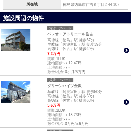
所在地
徳島県徳島市住吉６丁目2-44-107
施設周辺の物件
賃貸｜アパート
ベレオ・アトリエール住吉
高徳線「徳島」駅 徒歩37分
牟岐線「阿波富田」駅 徒歩39分
高徳線「佐古」駅 徒歩49分
7.2万円
間取:
1LDK
建物面積:
- / 12.47坪
土地面積:
- / -
敷金/礼金:
0ヶ月/5万円
賃貸｜アパート
グリーンハイツ金沢
牟岐線「阿波富田」駅 徒歩50分
高徳線「徳島」駅 徒歩50分
高徳線「佐古」駅 徒歩63分
5.6万円
間取:
1LDK
建物面積:
- / 13.73坪
土地面積:
- / -
敷金/礼金:
0万円/5.6万円