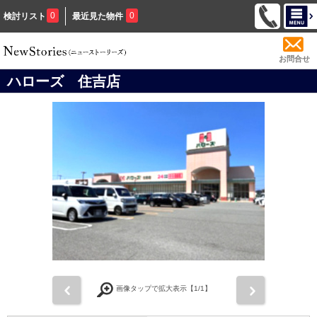
0
0
検討リスト
最近見た物件
お問合せ
ハローズ 住吉店
前
次
画像タップで拡大表示【
1
/1】