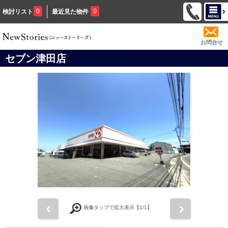
0
0
検討リスト
最近見た物件
お問合せ
セブン津田店
前
次
画像タップで拡大表示【
1
/1】