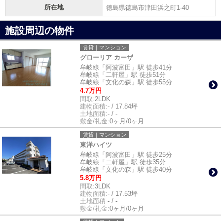
所在地
徳島県徳島市津田浜之町1-40
施設周辺の物件
賃貸｜マンション
グローリア カーザ
牟岐線「阿波富田」駅 徒歩41分
牟岐線「二軒屋」駅 徒歩51分
牟岐線「文化の森」駅 徒歩55分
4.7万円
間取:
2LDK
建物面積:
- / 17.84坪
土地面積:
- / -
敷金/礼金:
0ヶ月/0ヶ月
賃貸｜マンション
東洋ハイツ
牟岐線「阿波富田」駅 徒歩25分
牟岐線「二軒屋」駅 徒歩35分
牟岐線「文化の森」駅 徒歩40分
5.8万円
間取:
3LDK
建物面積:
- / 17.53坪
土地面積:
- / -
敷金/礼金:
0ヶ月/0ヶ月