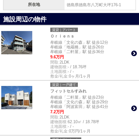
所在地
徳島県徳島市八万町大坪176-1
施設周辺の物件
賃貸｜アパート
Ｏｒｉｅｎｓ
牟岐線「文化の森」駅 徒歩12分
牟岐線「地蔵橋」駅 徒歩26分
牟岐線「二軒屋」駅 徒歩36分
9.6万円
間取:
2LDK
建物面積:
- / 18.76坪
土地面積:
- / -
敷金/礼金:
0ヶ月/1ヶ月
賃貸｜一戸建て
フィットセルすみれ
牟岐線「二軒屋」駅 徒歩23分
牟岐線「文化の森」駅 徒歩29分
牟岐線「阿波富田」駅 徒歩41分
7.2万円
間取:
2LDK
建物面積:
62.10㎡ / 18.78坪
土地面積:
- / -
敷金/礼金:
0万円/1ヶ月