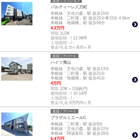
賃貸｜マンション
パルティーレ八万町
牟岐線「文化の森」駅 徒歩15分
牟岐線「二軒屋」駅 徒歩25分車15分 4.6km
牟岐線「地蔵橋」駅 徒歩50分
4.2万円
間取:
1LDK
建物面積:
- / 12.09坪
土地面積:
- / -
敷金/礼金:
0ヶ月/0ヶ月
賃貸｜アパート
ハイツ夷山
牟岐線「文化の森」駅 徒歩13分
牟岐線「二軒屋」駅 徒歩21分
牟岐線「地蔵橋」駅 徒歩41分
4万円
間取:
1DK＋1S(納戸)
建物面積:
- / 10.14坪
土地面積:
- / -
敷金/礼金:
0万円/0ヶ月
賃貸｜アパート
プラザルミエールC
牟岐線「二軒屋」駅 徒歩9分
牟岐線「文化の森」駅 徒歩12分
牟岐線「阿波富田」駅 徒歩29分
6.4万円