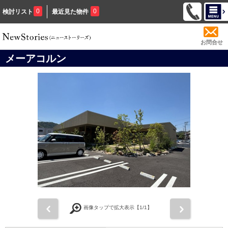
0
0
検討リスト
最近見た物件
お問合せ
メーアコルン
前
次
画像タップで拡大表示【
1
/1】