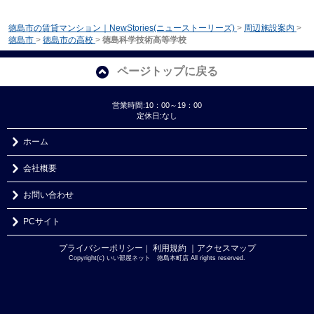
徳島市の賃貸マンション｜NewStories(ニューストーリーズ)
>
周辺施設案内
>
徳島市
>
徳島市の高校
>
徳島科学技術高等学校
ページトップに戻る
営業時間:10：00～19：00
定休日:なし
ホーム
会社概要
お問い合わせ
PCサイト
プライバシーポリシー
利用規約
｜アクセスマップ
｜
Copyright(c) いい部屋ネット 徳島本町店 All rights reserved.