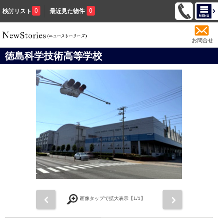
0
0
検討リスト
最近見た物件
お問合せ
徳島科学技術高等学校
前
次
画像タップで拡大表示【
1
/1】