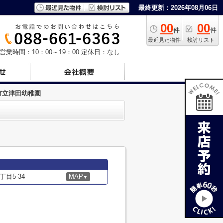
最終更新：2026年08月06日
00
00
件
件
最近見た物件
検討リスト
営業時間：10：00～19：00
定休日：なし
市立津田幼稚園
目5-34
MAP
▼