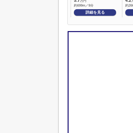
5.7
4.2
万円
約699m／9分
約26
詳細を見る