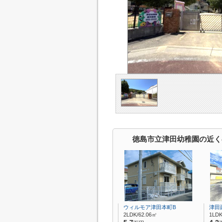
徳島市立津田幼稚園の近く
ウィルモア津田本町B
津田
2LDK/62.06㎡
1LDK