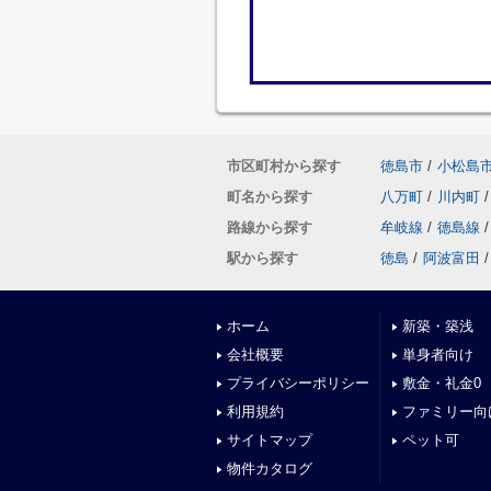
市区町村から探す
徳島市
/
小松島
町名から探す
八万町
/
川内町
/
路線から探す
牟岐線
/
徳島線
/
駅から探す
徳島
/
阿波富田
/
ホーム
新築・築浅
会社概要
単身者向け
プライバシーポリシー
敷金・礼金0
利用規約
ファミリー向
サイトマップ
ペット可
物件カタログ