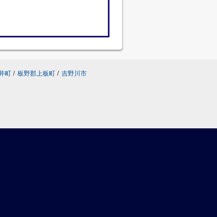
井町
/
板野郡上板町
/
吉野川市