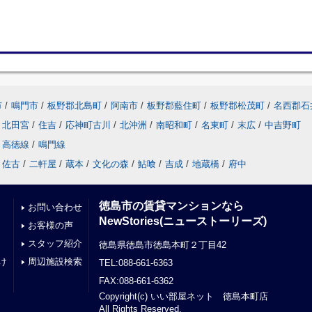
市
/
鳴門市
/
板野郡北島町
/
阿南市
/
板野郡藍住町
/
板野郡松茂町
/
名西郡石
北田宮
/
住吉
/
応神町古川
/
北沖洲
/
南昭和町
/
名東町
/
末広
/
中吉野町
高徳線
/
鳴門線
佐古
/
二軒屋
/
蔵本
/
文化の森
/
鮎喰
/
吉成
/
地蔵橋
/
府中
徳島市の賃貸マンションなら
お問い合わせ
NewStories(ニューストーリーズ)
お客様の声
スタッフ紹介
徳島県徳島市徳島本町２丁目42
け
周辺施設検索
TEL:088-661-6363
FAX:088-661-6362
Copyright(c) いい部屋ネット 徳島本町店
All Rights Reserved.