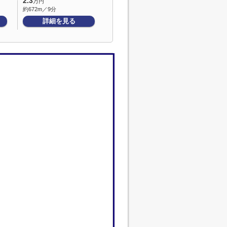
2.3
万円
約672m／9分
詳細を見る