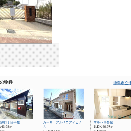
の物件
徳島市立
西町1丁目平屋
カーサ アルベロディピノ
マルハⅡ番館
/43.98㎡
Ａ
1LDK/46.97㎡