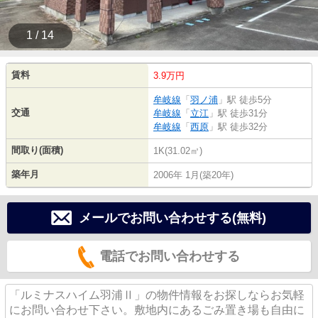
1 / 14
賃料
3.9万円
牟岐線
「
羽ノ浦
」駅 徒歩5分
交通
牟岐線
「
立江
」駅 徒歩31分
牟岐線
「
西原
」駅 徒歩32分
間取り(面積)
1K(31.02㎡)
築年月
2006年 1月(築20年)
メールでお問い合わせする(無料)
電話でお問い合わせする
「ルミナスハイム羽浦Ⅱ」の物件情報をお探しならお気軽
にお問い合わせ下さい。敷地内にあるごみ置き場も自由に