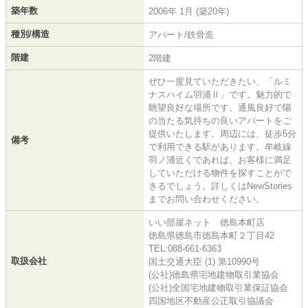
築年数
2006年 1月 (築20年)
種別/構造
アパート/鉄骨造
階建
2階建
ぜひ一度見ていただきたい、「ルミ
ナスハイム羽浦Ⅱ」です。魅力的で
眺望良好な場所です。通風良好で陽
の当たる気持ちの良いアパートをご
提供いたします。周辺には、徒歩5分
備考
で利用できる駅があります。牟岐線
羽ノ浦近くであれば、お客様に満足
していただける物件を探すことがで
きるでしょう。詳しくはNewStories
までお問い合わせください。
いい部屋ネット 徳島本町店
徳島県徳島市徳島本町２丁目42
TEL:088-661-6363
取扱会社
国土交通大臣 (1) 第10990号
(公社)徳島県宅地建物取引業協会
(公社)全国宅地建物取引業保証協会
四国地区不動産公正取引協議会