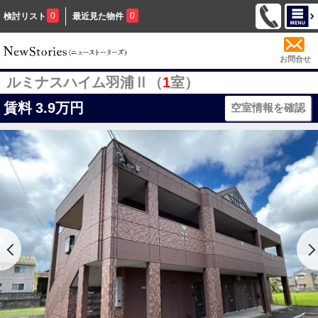
0
0
検討リスト
最近見た物件
お問合せ
ルミナスハイム羽浦Ⅱ（
1
室）
賃料
3.9万円
空室情報を確認