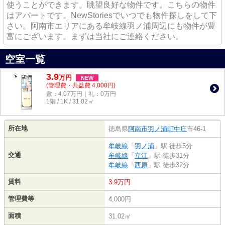
使うことができます。眺望良好な物件です。こちらの物件
はアパートです。NewStoriesでいつでも物件探しをして下
さい。阿南市エリアにある牟岐線羽ノ浦周辺にも物件が豊
富にございます。まずは当社にご連絡ください。
空室一覧
3.9
万
円
NEW
(管理費・共益費 4,000円)
敷：4.07万円｜礼：0万円
1階 / 1K / 31.02㎡
所在地
徳島県
阿南市
羽ノ浦町中庄
市46-1
牟岐線
「
羽ノ浦
」駅 徒歩5分
交通
牟岐線
「
立江
」駅 徒歩31分
牟岐線
「
西原
」駅 徒歩32分
賃料
3.9万円
管理費等
4,000円
面積
31.02㎡