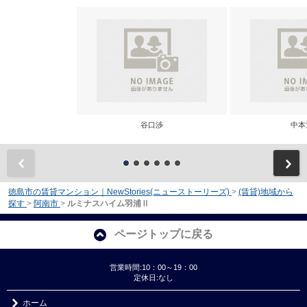
谷口渉
中本
前
徳島市の賃貸マンション｜NewStories(ニューストーリーズ)
>
(賃貸)地域から
探す
>
阿南市
>
ルミナスハイム羽浦Ⅱ
ページトップに戻る
営業時間:10：00～19：00
定休日:なし
ホーム