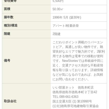
管理費等
5,500円
面積
50.00㎡
築年数
1996年 5月 (築30年)
種別/構造
アパート/軽量鉄骨
階建
2階建
こだわりポイント満載のリバーエン
トピア。風通しが良い物件です。眺
望良好なエリアで魅力的です。2駅利
用できる物件は電車での移動が便利
備考
です。NewStoriesでは牟岐線中田に
近く、交通アクセス良好な不動産情
報を取り扱っております。詳細情報
などが気になるのであれば、お気軽
にお問い合わせください。
いい部屋ネット 徳島本町店
徳島県徳島市徳島本町２丁目42
TEL:088-661-6363
取扱会社
国土交通大臣 (1) 第10990号
(公社)徳島県宅地建物取引業協会