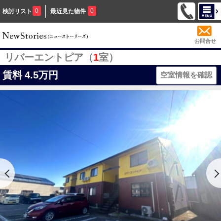
0
0
検討リスト
最近見た物件
お問合せ
リバーエントピア（
1
室）
賃料
4.5万円
空室情報を確認