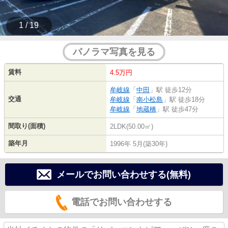
1 / 19
パノラマ写真を見る
賃料
4.5万円
牟岐線
「
中田
」駅 徒歩12分
交通
牟岐線
「
南小松島
」駅 徒歩18分
牟岐線
「
地蔵橋
」駅 徒歩47分
間取り(面積)
2LDK(50.00㎡)
築年月
1996年 5月(築30年)
メールでお問い合わせする(無料)
電話でお問い合わせする