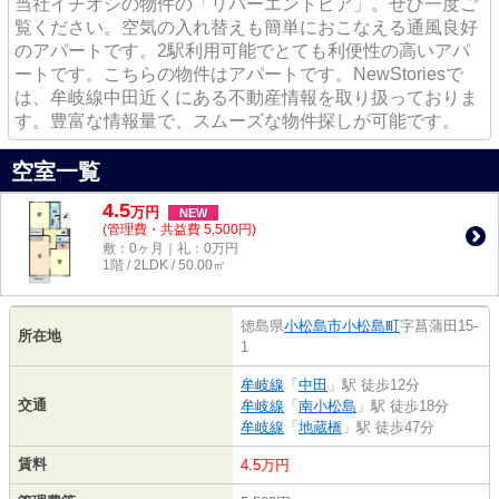
当社イチオシの物件の「リバーエントピア」。ぜひ一度ご
覧ください。空気の入れ替えも簡単におこなえる通風良好
のアパートです。2駅利用可能でとても利便性の高いアパ
ートです。こちらの物件はアパートです。NewStoriesで
は、牟岐線中田近くにある不動産情報を取り扱っておりま
す。豊富な情報量で、スムーズな物件探しが可能です。
空室一覧
4.5
万
円
NEW
(管理費・共益費 5,500円)
敷：0ヶ月｜礼：0万円
1階 / 2LDK / 50.00㎡
徳島県
小松島市
小松島町
字菖蒲田15-
所在地
1
牟岐線
「
中田
」駅 徒歩12分
交通
牟岐線
「
南小松島
」駅 徒歩18分
牟岐線
「
地蔵橋
」駅 徒歩47分
賃料
4.5万円