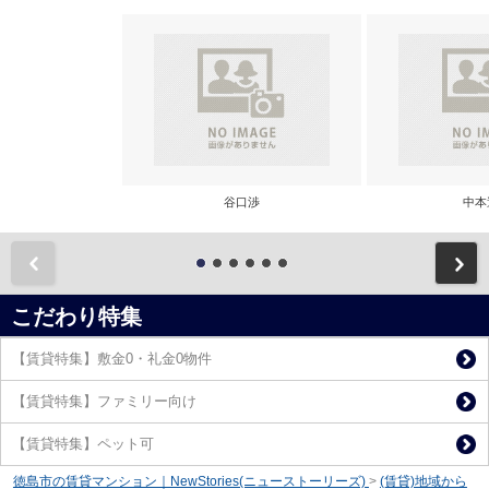
谷口渉
中本
前
こだわり特集
【賃貸特集】敷金0・礼金0物件
【賃貸特集】ファミリー向け
【賃貸特集】ペット可
徳島市の賃貸マンション｜NewStories(ニューストーリーズ)
>
(賃貸)地域から