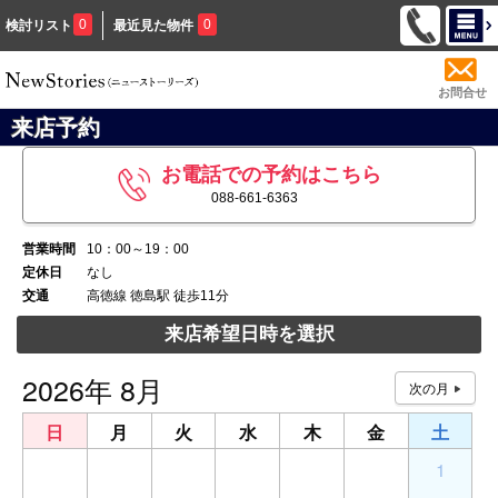
0
0
検討リスト
最近見た物件
お問合せ
来店予約
お電話での予約はこちら
088-661-6363
営業時間
10：00～19：00
定休日
なし
交通
高徳線 徳島駅 徒歩11分
来店希望日時を選択
2026年 8月
日
月
火
水
木
金
土
26
27
28
29
30
31
1