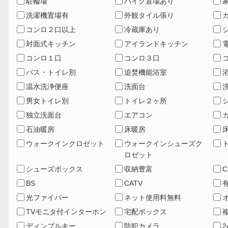
駐輪場
バイク置場あり
洗濯機置場有
外観タイル張り
コンロ２口以上
冷蔵庫あり
対面式キッチン
アイランドキッチン
コンロ１口
コンロ３口
バス・トイレ別
追焚機能浴室
温水洗浄便座
洗面台
男女トイレ別
トイレ２ヶ所
独立洗面台
エアコン
石油暖房
床暖房
ウォークインクロゼット
ウォークインシューズク
ロゼット
シューズボックス
収納豊富
C
BS
CATV
光ファイバー
ネット使用料無料
TVモニタ付インターホン
宅配ボックス
ディンプルキー
防犯カメラ