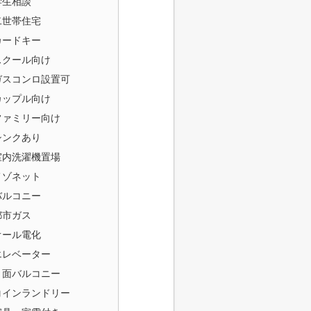
学生相談
二世帯住宅
カードキー
スクール向け
ガスコンロ設置可
カップル向け
ファミリー向け
シンクあり
室内洗濯機置場
メゾネット
バルコニー
都市ガス
オール電化
エレベーター
３面バルコニー
コインランドリー