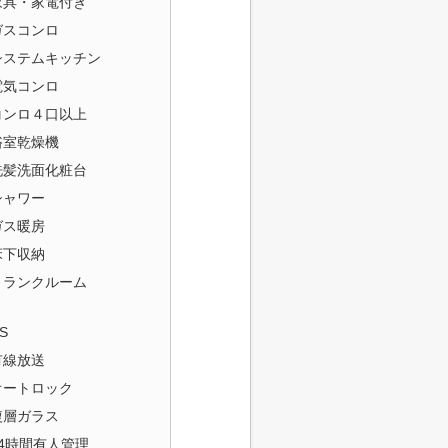
家具・家電付き
ガスコンロ
システムキッチン
電気コンロ
コンロ４口以上
浴室乾燥機
洗髪洗面化粧台
シャワー
ガス暖房
床下収納
トランクルーム
S
有線放送
オートロック
複層ガラス
24時間有人管理