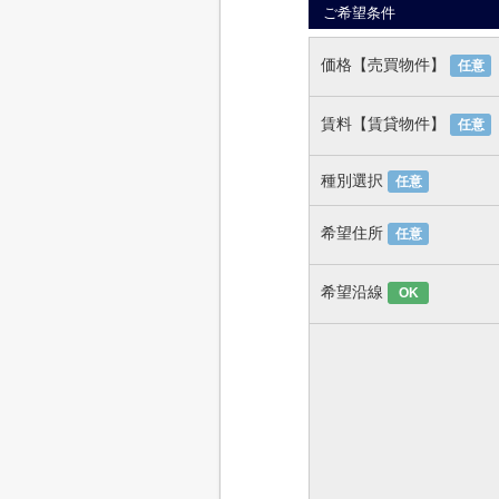
ご希望条件
価格【売買物件】
任意
賃料【賃貸物件】
任意
種別選択
任意
希望住所
任意
希望沿線
OK