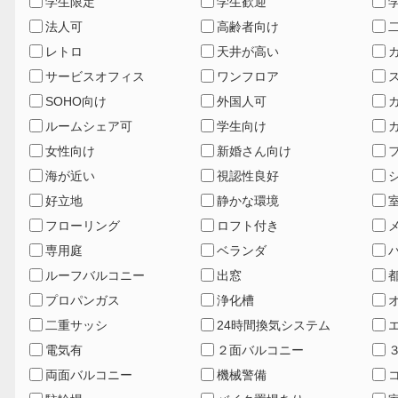
学生限定
学生歓迎
法人可
高齢者向け
レトロ
天井が高い
サービスオフィス
ワンフロア
SOHO向け
外国人可
ルームシェア可
学生向け
女性向け
新婚さん向け
海が近い
視認性良好
好立地
静かな環境
フローリング
ロフト付き
専用庭
ベランダ
ルーフバルコニー
出窓
プロパンガス
浄化槽
二重サッシ
24時間換気システム
電気有
２面バルコニー
両面バルコニー
機械警備